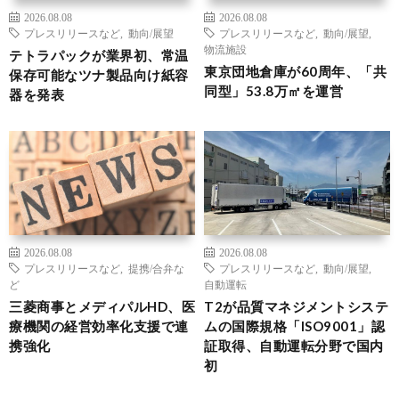
2026.08.08
2026.08.08
プレスリリースなど
,
動向/展望
プレスリリースなど
,
動向/展望
,
物流施設
テトラパックが業界初、常温
東京団地倉庫が60周年、「共
保存可能なツナ製品向け紙容
同型」53.8万㎡を運営
器を発表
2026.08.08
2026.08.08
プレスリリースなど
,
提携/合弁な
プレスリリースなど
,
動向/展望
,
ど
自動運転
三菱商事とメディパルHD、医
T2が品質マネジメントシステ
療機関の経営効率化支援で連
ムの国際規格「ISO9001」認
携強化
証取得、自動運転分野で国内
初