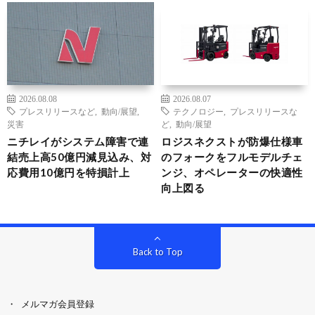
2026.08.08
2026.08.07
プレスリリースなど
,
動向/展望
,
テクノロジー
,
プレスリリースな
災害
ど
,
動向/展望
ニチレイがシステム障害で連
ロジスネクストが防爆仕様車
結売上高50億円減見込み、対
のフォークをフルモデルチェ
応費用10億円を特損計上
ンジ、オペレーターの快適性
向上図る
Back to Top
メルマガ会員登録