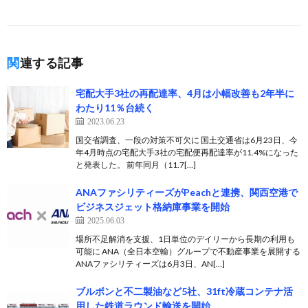
関連する記事
宅配大手3社の再配達率、4月は小幅改善も2年半に
わたり11％台続く
2023.06.23
国交省調査、一段の対策不可欠に 国土交通省は6月23日、今
年4月時点の宅配大手3社の宅配便再配達率が11.4%になった
と発表した。 前年同月（11.7[…]
ANAファシリティーズがPeachと連携、関西空港で
ビジネスジェット格納庫事業を開始
2025.06.03
場所不足解消を支援、1日単位のデイリーから長期の利用も
可能に ANA（全日本空輸）グループで不動産事業を展開する
ANAファシリティーズは6月3日、AN[…]
ブルボンと不二製油など5社、31ft冷蔵コンテナ活
用した鉄道ラウンド輸送を開始