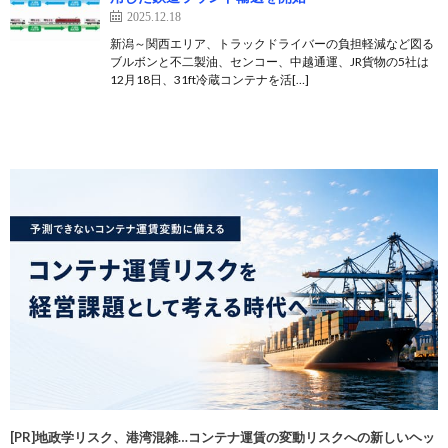
2025.12.18
新潟～関西エリア、トラックドライバーの負担軽減など図る
ブルボンと不二製油、センコー、中越通運、JR貨物の5社は
12月18日、31ft冷蔵コンテナを活[…]
[PR]地政学リスク、港湾混雑…コンテナ運賃の変動リスクへの新しいヘッ