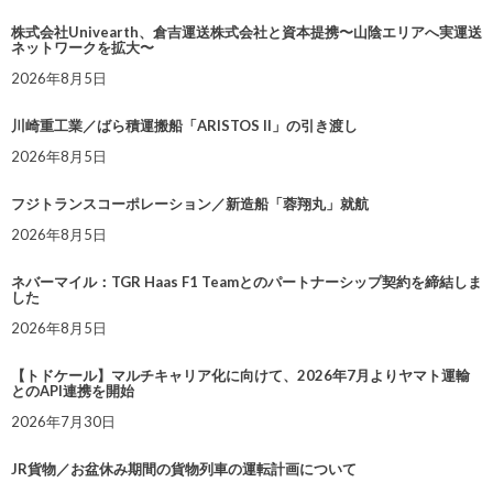
株式会社Univearth、倉吉運送株式会社と資本提携〜山陰エリアへ実運送
ネットワークを拡大〜
2026年8月5日
川崎重工業／ばら積運搬船「ARISTOS II」の引き渡し
2026年8月5日
フジトランスコーポレーション／新造船「蓉翔丸」就航
2026年8月5日
ネバーマイル：TGR Haas F1 Teamとのパートナーシップ契約を締結しま
した
2026年8月5日
【トドケール】マルチキャリア化に向けて、2026年7月よりヤマト運輸
とのAPI連携を開始
2026年7月30日
JR貨物／お盆休み期間の貨物列車の運転計画について