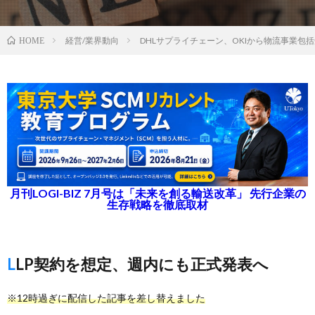
経営/業界動向
DHLサプライチェーン、OKIから物流事業包
HOME
月刊LOGI-BIZ 7月号は「未来を創る輸送改革」 先行企業の
生存戦略を徹底取材
LLP契約を想定、週内にも正式発表へ
※12時過ぎに配信した記事を差し替えました