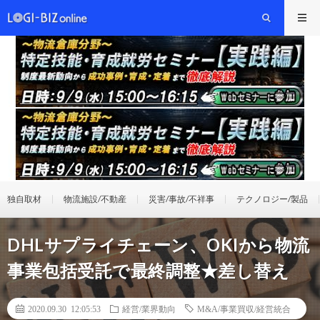
独自取材
物流施設/不動産
災害/事故/不祥事
テクノロジー/製品
DHLサプライチェーン、OKIから物流
事業包括受託で最終調整★差し替え
2020.09.30 12:05:53
経営/業界動向
M&A/事業買収/経営統合