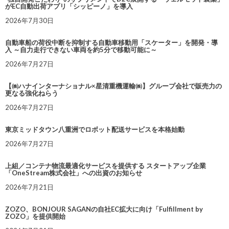
がEC自動出荷アプリ「シッピーノ」を導入
2026年7月30日
自動車船の荷役中断を抑制する自動車移動用「スケーター」を開発・導
入 ～自力走行できない車両を約5分で移動可能に～
2026年7月27日
【㈱ハナインターナショナル×星清重機運輸㈱】グループ会社で販売力の
更なる強化ねらう
2026年7月27日
東京ミッドタウン八重洲でロボット配送サービスを本格始動
2026年7月27日
上組／コンテナ物流最適化サービスを提供する スタートアップ企業
「OneStream株式会社」への出資のお知らせ
2026年7月21日
ZOZO、BONJOUR SAGANの自社EC拡大に向け「Fulfillment by
ZOZO」を提供開始