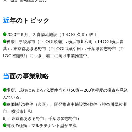
近年のトピック
2020年６月、久喜物流施設（Ｔ-LOGI久喜）竣工
神奈川県綾瀬市（T-LOGI綾瀬）､横浜市川和町（T-LOGI横浜青
葉）､東京都あきる野市（T-LOGI武蔵引田）､千葉県習志野市（T-
LOGI習志野）につき、着工に向け事業推進中。
当面の事業戦略
場所、規模にもよるが1案件当たり50億～200億程度の投資を見込
んでいる。
稼働施設1物件（久喜）、開発推進中施設数4物件（神奈川県綾瀬
市、横浜市川和
町、東京都あきる野市、千葉県習志野市）
施設の種類：マルチテナント型が主流