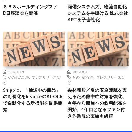
ＳＢＳホールディングス／
両備システムズ、物流自動化
DEI座談会を開催
システムを手掛ける 株式会社
APTを子会社化
2026.08.09
2026.08.09
その他の記事
,
プレスリリースな
その他の記事
,
プレスリリースな
ど
ど
Shippio、「輸送中の商品」
栗林商船／夏の安全運航を支
の可視化をInvoiceのAI-OCR
えるため熱中症対策を強化。
で自動化する新機能を提供開
今年から船員への飲料配布を
始
開始、4年目となるファン付
き作業服の支給も継続