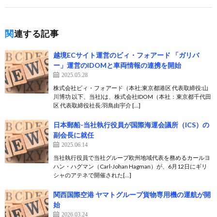
関連する記事
越境ECサイト運営のビィ・フォアード 「ガリバ
ー」運営のIDOMと車両情報の連携を開始
2025.05.28
株式会社ビィ・フォアード（本社:東京都港区 代表取締役:山
川博功 以下、当社)は、株式会社IDOM（本社：東京都千代田
区 代表取締役社長:羽鳥由宇介 […]
日本郵船-当社執行役員が国際海運会議所（ICS）の
副会長に就任
2025.06.14
当社執行役員で当社グループ欧州地域代表を務めるカールヨ
ハン・ハグマン（Carl-Johan Hagman）が、6月12日にギリ
シャのアテネで開催された[…]
関西国際空港 ヤマトグループ貨物専用機の運航が開
始
2026.03.24