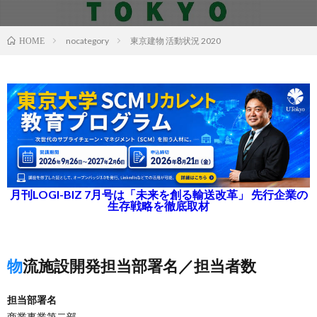
nocategory
東京建物 活動状況 2020
HOME
月刊LOGI-BIZ 7月号は「未来を創る輸送改革」 先行企業の
生存戦略を徹底取材
物流施設開発担当部署名／担当者数
担当部署名
商業事業第二部