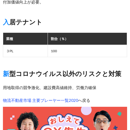
付加価値向上が必要。
入居テナント
業種
割合（％）
３PL
100
新型コロナウイルス以外のリスクと対策
用地取得の競争激化、建設費高値維持、労働力確保
物流不動産市場 主要プレーヤー一覧2020
へ戻る