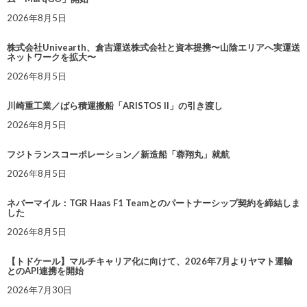
2026年8月5日
株式会社Univearth、倉吉運送株式会社と資本提携〜山陰エリアへ実運送
ネットワークを拡大〜
2026年8月5日
川崎重工業／ばら積運搬船「ARISTOS II」の引き渡し
2026年8月5日
フジトランスコーポレーション／新造船「蓉翔丸」就航
2026年8月5日
ネバーマイル：TGR Haas F1 Teamとのパートナーシップ契約を締結しま
した
2026年8月5日
【トドケール】マルチキャリア化に向けて、2026年7月よりヤマト運輸
とのAPI連携を開始
2026年7月30日