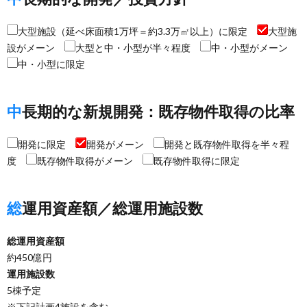
大型施設（延べ床面積1万坪＝約3.3万㎡以上）に限定
大型施
設がメーン
大型と中・小型が半々程度
中・小型がメーン
中・小型に限定
中長期的な新規開発：既存物件取得の比率
開発に限定
開発がメーン
開発と既存物件取得を半々程
度
既存物件取得がメーン
既存物件取得に限定
総運用資産額／総運用施設数
総運用資産額
約450億円
運用施設数
5棟予定
※下記計画4施設を含む