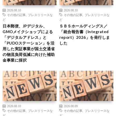
2026.08.10
2026.08.10
その他の記事
,
プレスリリースな
その他の記事
,
プレスリリースな
ど
ど
日本郵便、JPデジタル、
ＳＢＳホールディングス／
GMOメイクショップによる
「統合報告書（Integrated
「デジタルアドレス」と
report）2026」を発行しま
「PUDOステーション」を活
した
用した実証事業が国土交通省
の物流負荷低減に向けた補助
金事業に採択
2026.08.10
2026.08.09
その他の記事
,
プレスリリースな
その他の記事
,
プレスリリースな
ど
ど