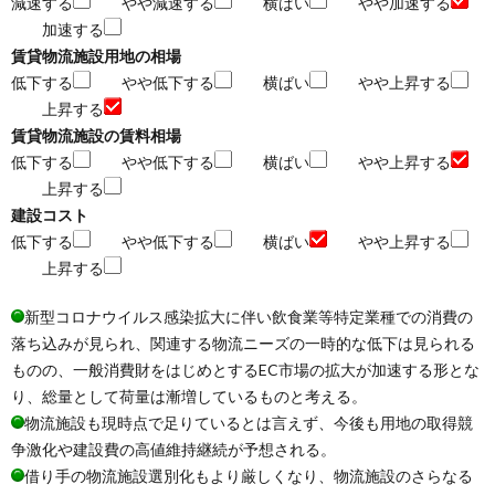
減速する
やや減速する
横ばい
やや加速する
加速する
賃貸物流施設用地の相場
低下する
やや低下する
横ばい
やや上昇する
上昇する
賃貸物流施設の賃料相場
低下する
やや低下する
横ばい
やや上昇する
上昇する
建設コスト
低下する
やや低下する
横ばい
やや上昇する
上昇する
新型コロナウイルス感染拡大に伴い飲食業等特定業種での消費の
落ち込みが見られ、関連する物流ニーズの一時的な低下は見られる
ものの、一般消費財をはじめとするEC市場の拡大が加速する形とな
り、総量として荷量は漸増しているものと考える。
物流施設も現時点で足りているとは言えず、今後も用地の取得競
争激化や建設費の高値維持継続が予想される。
借り手の物流施設選別化もより厳しくなり、物流施設のさらなる