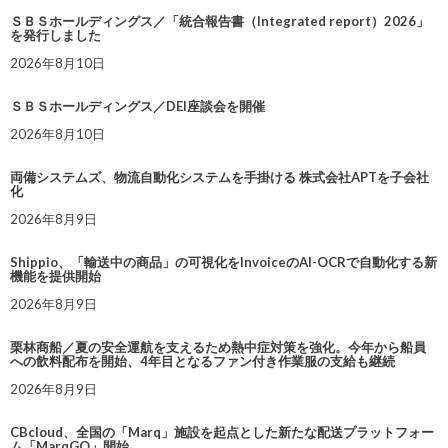
ＳＢＳホールディングス／「統合報告書（Integrated report）2026」
を発行しました
2026年8月10日
ＳＢＳホールディングス／DEI座談会を開催
2026年8月10日
両備システムズ、物流自動化システムを手掛ける 株式会社APTを子会社
化
2026年8月9日
Shippio、「輸送中の商品」の可視化をInvoiceのAI-OCRで自動化する新
機能を提供開始
2026年8月9日
栗林商船／夏の安全運航を支えるため熱中症対策を強化。今年から船員
への飲料配布を開始、4年目となるファン付き作業服の支給も継続
2026年8月9日
CBcloud、全国の「Marq」施設を起点とした新たな配送プラットフォー
ム「MarqGO」開始