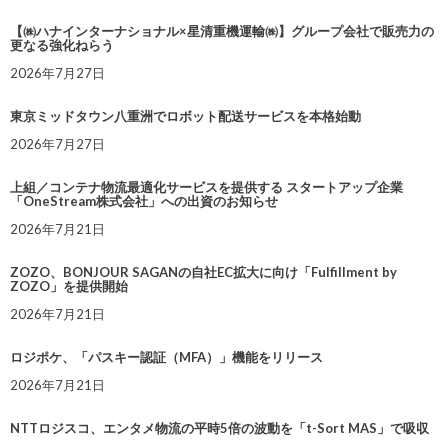
【㈱ハナインターナショナル×星清重機運輸㈱】グループ会社で販売力の
更なる強化ねらう
2026年7月27日
東京ミッドタウン八重洲でロボット配送サービスを本格始動
2026年7月27日
上組／コンテナ物流最適化サービスを提供する スタートアップ企業
「OneStream株式会社」への出資のお知らせ
2026年7月21日
ZOZO、BONJOUR SAGANの自社EC拡大に向け「Fulfillment by
ZOZO」を提供開始
2026年7月21日
ロジポケ、「パスキー認証（MFA）」機能をリリース
2026年7月21日
NTTロジスコ、エンタメ物流の平時5倍の波動を「t-Sort MAS」で吸収