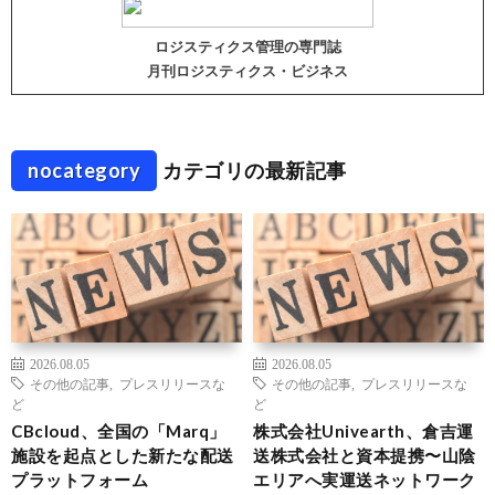
ロジスティクス管理の専門誌
月刊ロジスティクス・ビジネス
nocategory
カテゴリの最新記事
2026.08.05
2026.08.05
その他の記事
,
プレスリリースな
その他の記事
,
プレスリリースな
ど
ど
CBcloud、全国の「Marq」
株式会社Univearth、倉吉運
施設を起点とした新たな配送
送株式会社と資本提携〜山陰
プラットフォーム
エリアへ実運送ネットワーク