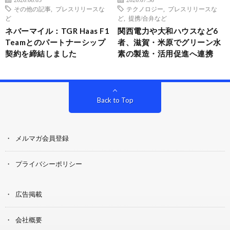
その他の記事
,
プレスリリースな
テクノロジー
,
プレスリリースな
ど
ど
,
提携/合弁など
ネバーマイル：TGR Haas F1
関西電力や大和ハウスなど6
Teamとのパートナーシップ
者、滋賀・米原でグリーン水
契約を締結しました
素の製造・活用促進へ連携
Back to Top
メルマガ会員登録
プライバシーポリシー
広告掲載
会社概要