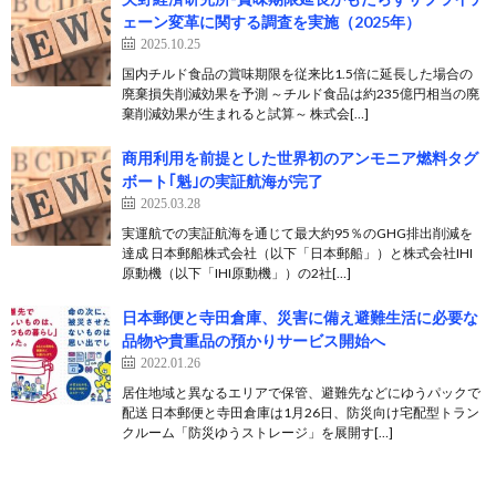
ェーン変革に関する調査を実施（2025年）
2025.10.25
国内チルド食品の賞味期限を従来比1.5倍に延長した場合の
廃棄損失削減効果を予測 ～チルド食品は約235億円相当の廃
棄削減効果が生まれると試算～ 株式会[…]
商用利用を前提とした世界初のアンモニア燃料タグ
ボート｢魁｣の実証航海が完了
2025.03.28
実運航での実証航海を通じて最大約95％のGHG排出削減を
達成 日本郵船株式会社（以下「日本郵船」）と株式会社IHI
原動機（以下「IHI原動機」）の2社[…]
日本郵便と寺田倉庫、災害に備え避難生活に必要な
品物や貴重品の預かりサービス開始へ
2022.01.26
居住地域と異なるエリアで保管、避難先などにゆうパックで
配送 日本郵便と寺田倉庫は1月26日、防災向け宅配型トラン
クルーム「防災ゆうストレージ」を展開す[…]