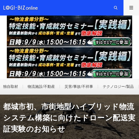
独自取材
物流施設/不動産
災害/事故/不祥事
テクノロジー/製品
都城市初、市街地型ハイブリッド物流
システム構築に向けたドローン配送実
証実験のお知らせ