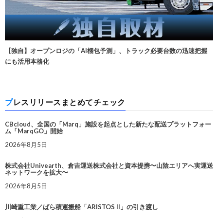
【独自】オープンロジの「AI梱包予測」、トラック必要台数の迅速把握
にも活用本格化
プレスリリースまとめてチェック
CBcloud、全国の「Marq」施設を起点とした新たな配送プラットフォー
ム「MarqGO」開始
2026年8月5日
株式会社Univearth、倉吉運送株式会社と資本提携〜山陰エリアへ実運送
ネットワークを拡大〜
2026年8月5日
川崎重工業／ばら積運搬船「ARISTOS II」の引き渡し