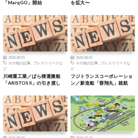
「MarqGO」開始
を拡大〜
2026.08.05
2026.08.05
その他の記事
,
プレスリリースな
その他の記事
,
プレスリリースな
ど
ど
川崎重工業／ばら積運搬船
フジトランスコーポレーショ
「ARISTOS II」の引き渡し
ン／新造船「蓉翔丸」就航
2026.08.05
2026.07.30