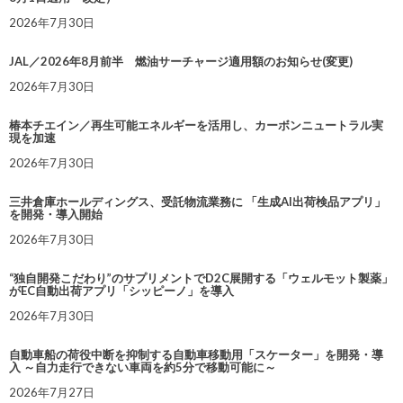
2026年7月30日
JAL／2026年8月前半 燃油サーチャージ適用額のお知らせ(変更)
2026年7月30日
椿本チエイン／再生可能エネルギーを活用し、カーボンニュートラル実
現を加速
2026年7月30日
三井倉庫ホールディングス、受託物流業務に 「生成AI出荷検品アプリ」
を開発・導入開始
2026年7月30日
“独自開発こだわり”のサプリメントでD2C展開する「ウェルモット製薬」
がEC自動出荷アプリ「シッピーノ」を導入
2026年7月30日
自動車船の荷役中断を抑制する自動車移動用「スケーター」を開発・導
入 ～自力走行できない車両を約5分で移動可能に～
2026年7月27日