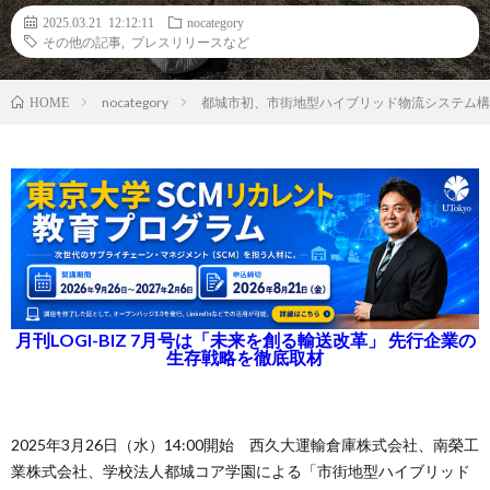
2025.03.21 12:12:11
nocategory
その他の記事
,
プレスリリースなど
nocategory
都城市初、市街地型ハイブリッド物流システム構
HOME
月刊LOGI-BIZ 7月号は「未来を創る輸送改革」 先行企業の
生存戦略を徹底取材
2025年3⽉26⽇（水）14:00開始 西久大運輸倉庫株式会社、南榮工
業株式会社、学校法人都城コア学園による「市街地型ハイブリッド