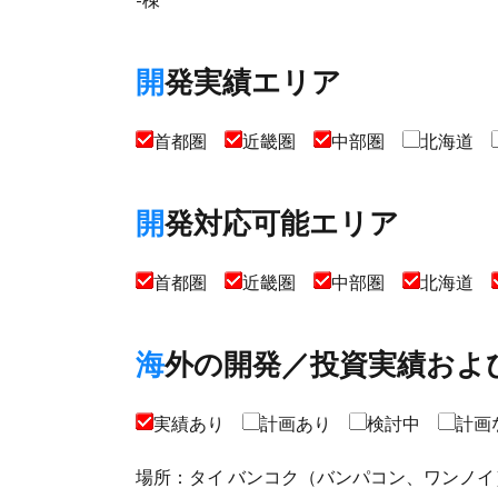
開発実績エリア
首都圏
近畿圏
中部圏
北海道
開発対応可能エリア
首都圏
近畿圏
中部圏
北海道
海外の開発／投資実績およ
実績あり
計画あり
検討中
計画
場所：タイ バンコク（バンパコン、ワンノイ