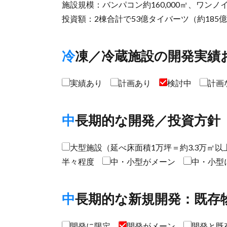
施設規模：バンパコン約160,000㎡、ワンノイ約
投資額：2棟合計で53億タイバーツ（約185億
冷凍／冷蔵施設の開発実績
実績あり
計画あり
検討中
計画
中長期的な開発／投資方針
大型施設（延べ床面積1万坪＝約3.3万㎡
半々程度
中・小型がメーン
中・小型
中長期的な新規開発：既存
開発に限定
開発がメーン
開発と既