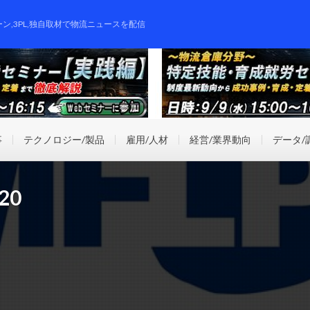
ーン,3PL,独自取材で物流ニュースを配信
事
テクノロジー/製品
雇用/人材
経営/業界動向
データ/
20