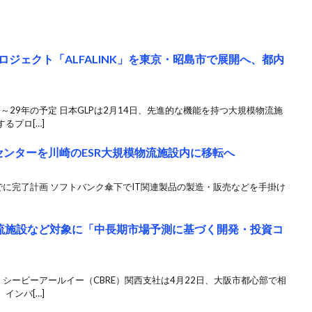
ロジェクト「ALFALINK」を東京・昭島市で展開へ、都内
～29年の予定 日本GLPは2月14日、先進的な機能を持つ大規模物流施
るプロ[…]
、センターを川崎のESR大規模物流施設内に移転へ
までに完了計画 ソフトバンク傘下でIT関連製品の製造・販売などを手掛け
物流施設など対象に「中長期市場予測に基づく開発・投資コ
 シービーアールイー（CBRE）関西支社は4月22日、大阪市都心部で相
インバ[…]