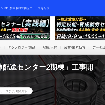
ーン,3PL,独自取材で物流ニュースを配信
事
テクノロジー/製品
雇用/人材
経営/業界動向
データ/
神配送センター2期棟」工事開
リースなど
,
物流施設