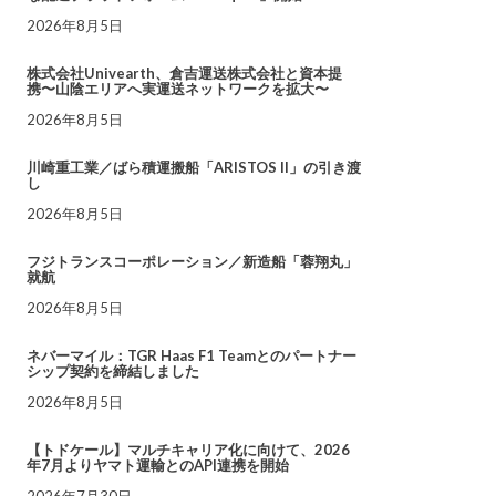
2026年8月5日
株式会社Univearth、倉吉運送株式会社と資本提
携〜山陰エリアへ実運送ネットワークを拡大〜
2026年8月5日
川崎重工業／ばら積運搬船「ARISTOS II」の引き渡
し
2026年8月5日
フジトランスコーポレーション／新造船「蓉翔丸」
就航
2026年8月5日
ネバーマイル：TGR Haas F1 Teamとのパートナー
シップ契約を締結しました
2026年8月5日
【トドケール】マルチキャリア化に向けて、2026
年7月よりヤマト運輸とのAPI連携を開始
2026年7月30日