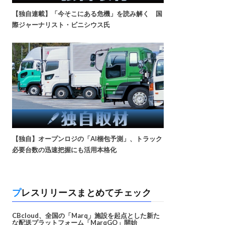
【独自連載】「今そこにある危機」を読み解く 国
際ジャーナリスト・ビニシウス氏
【独自】オープンロジの「AI梱包予測」、トラック
必要台数の迅速把握にも活用本格化
プレスリリースまとめてチェック
CBcloud、全国の「Marq」施設を起点とした新た
な配送プラットフォーム「MarqGO」開始