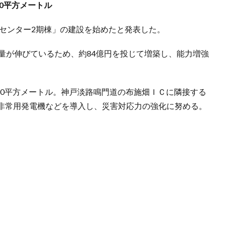
0平方メートル
送センター2期棟」の建設を始めたと発表した。
量が伸びているため、約84億円を投じて増築し、能力増強
00平方メートル。神戸淡路鳴門道の布施畑ＩＣに隣接する
非常用発電機などを導入し、災害対応力の強化に努める。