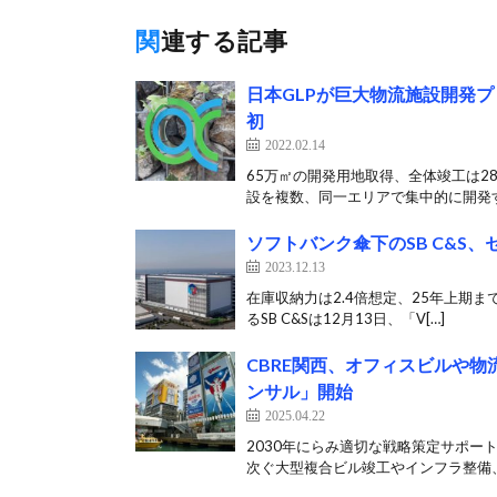
関連する記事
日本GLPが巨大物流施設開発プ
初
2022.02.14
65万㎡の開発用地取得、全体竣工は28
設を複数、同一エリアで集中的に開発す
ソフトバンク傘下のSB C&S
2023.12.13
在庫収納力は2.4倍想定、25年上期
るSB C&Sは12月13日、「V[…]
CBRE関西、オフィスビルや
ンサル」開始
2025.04.22
2030年にらみ適切な戦略策定サポート
次ぐ大型複合ビル竣工やインフラ整備、