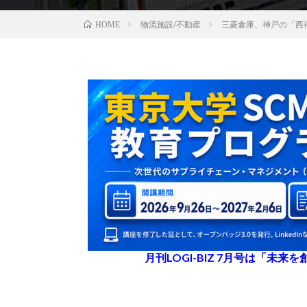
物流施設/不動産
三菱倉庫、神戸の「西
HOME
月刊LOGI-BIZ 7月号は「未