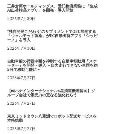
三井倉庫ホールディングス、受託物流業務に 「生成
AI出荷検品アプリ」を開発・導入開始
2026年7月30日
“独自開発こだわり”のサプリメントでD2C展開する
「ウェルモット製薬」がEC自動出荷アプリ「シッピ
ーノ」を導入
2026年7月30日
自動車船の荷役中断を抑制する自動車移動用「スケ
ーター」を開発・導入 ～自力走行できない車両を約
5分で移動可能に～
2026年7月27日
【㈱ハナインターナショナル×星清重機運輸㈱】グ
ループ会社で販売力の更なる強化ねらう
2026年7月27日
東京ミッドタウン八重洲でロボット配送サービスを
本格始動
2026年7月27日