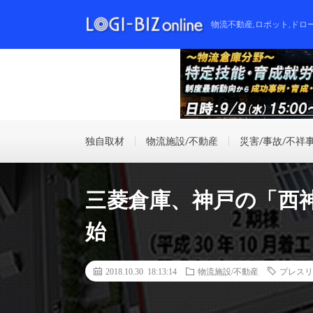
物流不動産,ロボット,ドロ
独自取材
物流施設/不動産
災害/事故/不祥
三菱倉庫、神戸の「西
始
2018.10.30 18:13:14
物流施設/不動産
プレスリ