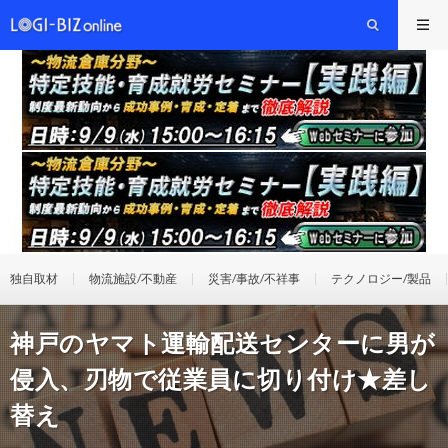
独自取材
物流施設/不動産
災害/事故/不祥事
テクノロジー/製品
神戸のヤマト運輸配送センターに男が
侵入、刃物で従業員に切り付け★差し
替え