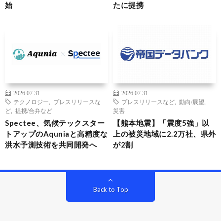
始
たに提携
2026.07.31
2026.07.31
テクノロジー
,
プレスリリースな
プレスリリースなど
,
動向/展望
,
ど
,
提携/合弁など
災害
Spectee、気候テックスター
【熊本地震】「震度5強」以
トアップのAquniaと高精度な
上の被災地域に2.2万社、県外
洪水予測技術を共同開発へ
が2割
Back to Top