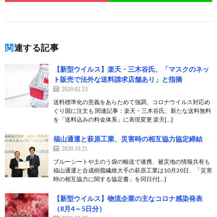
関連する記事
【新型ウイルス】楽天・三木谷氏、「マスクのネッ
ト販売で法外な送料請求店舗あり」と指摘
2020.02.23
送料標準化の意義をあらためて強調、コロナウイルス対応め
ぐり国に注文も 関連記事：楽天・三木谷氏、新たな送料無料
を「送料込みの料金体系」に表現変更 楽天[…]
福山通運と萩原工業、災害時の相互協力協定締結
2020.10.21
ブルーシートや土のう袋の輸送で連携、被災地の情報共有も
福山通運と合成樹脂繊維大手の萩原工業は10月20日、「災害
時の相互協力に関する協定書」を同日付[…]
【新型ウイルス】物流企業の主なコロナ感染発表
（8月4～5日分）