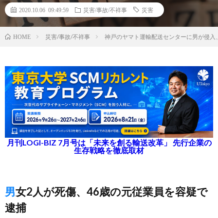
2020.10.06 09:49:59
災害/事故/不祥事
災害
災害/事故/不祥事
神戸のヤマト運輸配送センターに男が侵入
HOME
月刊LOGI-BIZ 7月号は「未来を創る輸送改革」 先行企業の
生存戦略を徹底取材
男女2人が死傷、46歳の元従業員を容疑で
逮捕