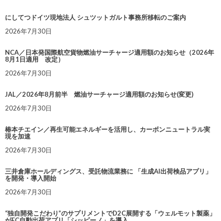
にしてつドイツ現地法人 シュツットガルト事務所移転のご案内
2026年7月30日
NCA／日本発国際航空貨物燃油サーチャージ適用額のお知らせ（2026年
8月1日適用 改定）
2026年7月30日
JAL／2026年8月前半 燃油サーチャージ適用額のお知らせ(変更)
2026年7月30日
椿本チエイン／再生可能エネルギーを活用し、カーボンニュートラル実
現を加速
2026年7月30日
三井倉庫ホールディングス、受託物流業務に 「生成AI出荷検品アプリ」
を開発・導入開始
2026年7月30日
“独自開発こだわり”のサプリメントでD2C展開する「ウェルモット製薬」
がEC自動出荷アプリ「シッピーノ」を導入