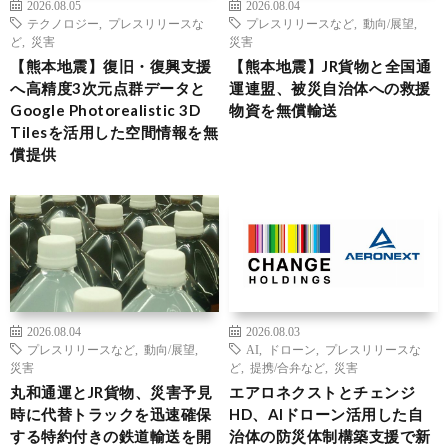
2026.08.05
2026.08.04
テクノロジー
,
プレスリリースな
プレスリリースなど
,
動向/展望
,
ど
,
災害
災害
【熊本地震】復旧・復興支援
【熊本地震】JR貨物と全国通
へ高精度3次元点群データと
運連盟、被災自治体への救援
Google Photorealistic 3D
物資を無償輸送
Tilesを活用した空間情報を無
償提供
2026.08.04
2026.08.03
プレスリリースなど
,
動向/展望
,
AI
,
ドローン
,
プレスリリースな
災害
ど
,
提携/合弁など
,
災害
丸和通運とJR貨物、災害予見
エアロネクストとチェンジ
時に代替トラックを迅速確保
HD、AIドローン活用した自
する特約付きの鉄道輸送を開
治体の防災体制構築支援で新