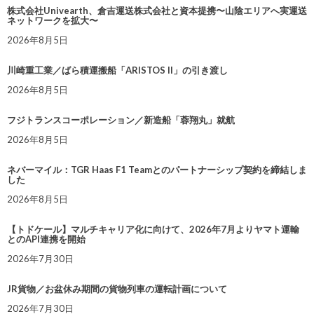
株式会社Univearth、倉吉運送株式会社と資本提携〜山陰エリアへ実運送
ネットワークを拡大〜
2026年8月5日
川崎重工業／ばら積運搬船「ARISTOS II」の引き渡し
2026年8月5日
フジトランスコーポレーション／新造船「蓉翔丸」就航
2026年8月5日
ネバーマイル：TGR Haas F1 Teamとのパートナーシップ契約を締結しま
した
2026年8月5日
【トドケール】マルチキャリア化に向けて、2026年7月よりヤマト運輸
とのAPI連携を開始
2026年7月30日
JR貨物／お盆休み期間の貨物列車の運転計画について
2026年7月30日