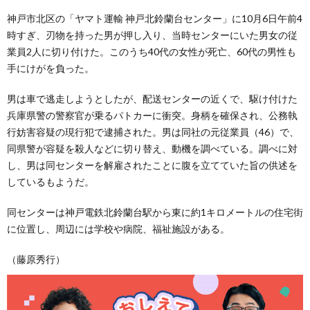
神戸市北区の「ヤマト運輸 神戸北鈴蘭台センター」に10月6日午前4
時すぎ、刃物を持った男が押し入り、当時センターにいた男女の従
業員2人に切り付けた。このうち40代の女性が死亡、60代の男性も
手にけがを負った。
男は車で逃走しようとしたが、配送センターの近くで、駆け付けた
兵庫県警の警察官が乗るパトカーに衝突。身柄を確保され、公務執
行妨害容疑の現行犯で逮捕された。男は同社の元従業員（46）で、
同県警が容疑を殺人などに切り替え、動機を調べている。調べに対
し、男は同センターを解雇されたことに腹を立てていた旨の供述を
しているもようだ。
同センターは神戸電鉄北鈴蘭台駅から東に約1キロメートルの住宅街
に位置し、周辺には学校や病院、福祉施設がある。
（藤原秀行）