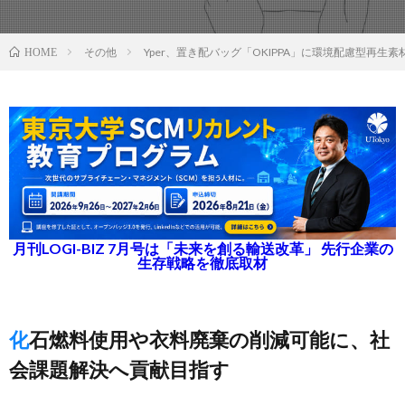
その他
Yper、置き配バッグ「OKIPPA」に環境配慮型再生素
HOME
月刊LOGI-BIZ 7月号は「未来を創る輸送改革」 先行企業の
生存戦略を徹底取材
化石燃料使用や衣料廃棄の削減可能に、社
会課題解決へ貢献目指す