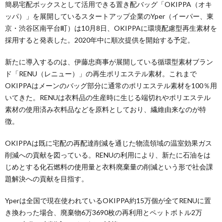
簡易宅配ボックスとして活用できる置き配バッグ「OKIPPA（オキ
ッパ）」を展開しているスタートアップ企業のYper（イーパー、東
京・渋谷区南平台町）は10月8日、OKIPPAに環境配慮型再生素材を
採用すると発表した。2020年中に順次提供を開始する予定。
新たに導入するのは、伊藤忠商事が展開している循環型素材ブラン
ド「RENU（レニュー）」の再生ポリエステル素材。これまで
OKIPPAはメーンのバッグ部分に通常のポリエステル素材を100％用
いてきた。RENUは衣料品の生産時に生じる端切れやポリエステル
素材の使用済み衣料品などを原料としており、繊維由来なのが特
徴。
OKIPPAは既に宅配の再配達削減を通じた物流領域の温室効果ガス
削減への貢献を図っている。RENUの利用により、新たに石油をは
じめとする化石燃料の使用量と衣料廃棄量の削減という形で社会課
題解決への貢献を目指す。
Yperは全国で現在使われているOKIPPA約15万個が全てRENUに置
き換わった場合、廃棄物6万3690枚の再利用とペットボトル2万