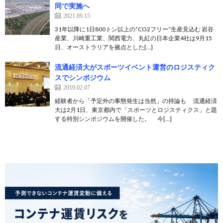
同で実施へ
2021.09.15
31年以降に1日800トン以上の“CO2フリー”生産見込む 岩谷
産業、川崎重工業、関西電力、丸紅の日本企業4社は9月15
日、オーストラリアを拠点とした[…]
流通経済大がスポーツイベント運営のロジスティク
スでシンポジウム
2019.02.07
経験者から「予定外の事態発生は当然」の持論も 流通経済
大は2月1日、東京都内で「スポーツとロジスティクス」と題
する特別シンポジウムを開催した。 今[…]