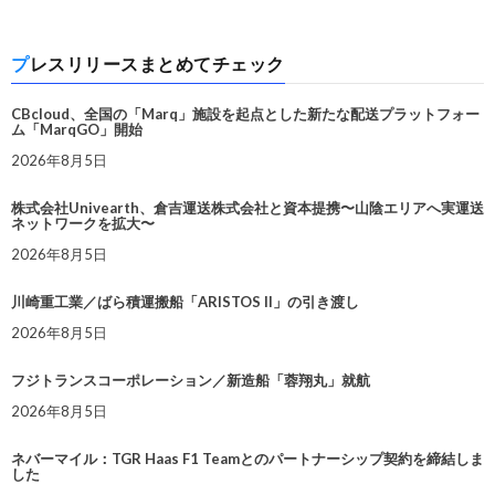
プレスリリースまとめてチェック
CBcloud、全国の「Marq」施設を起点とした新たな配送プラットフォー
ム「MarqGO」開始
2026年8月5日
株式会社Univearth、倉吉運送株式会社と資本提携〜山陰エリアへ実運送
ネットワークを拡大〜
2026年8月5日
川崎重工業／ばら積運搬船「ARISTOS II」の引き渡し
2026年8月5日
フジトランスコーポレーション／新造船「蓉翔丸」就航
2026年8月5日
ネバーマイル：TGR Haas F1 Teamとのパートナーシップ契約を締結しま
した