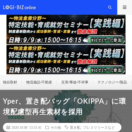
独自取材
物流施設/不動産
災害/事故/不祥事
テクノロジー/製品
Yper、置き配バッグ「OKIPPA」に環
境配慮型再生素材を採用
2020.10.08 13:31:41
その他
置き配
,
プレスリリースなど