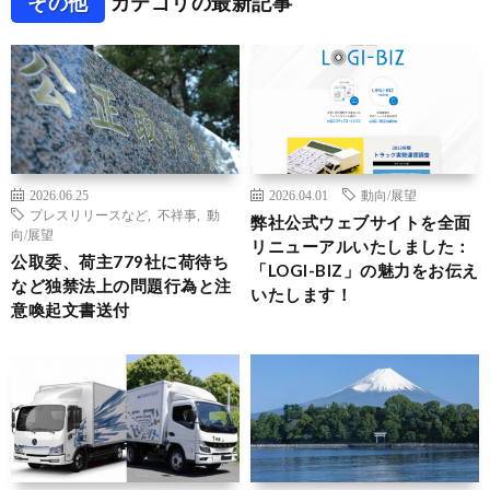
その他
カテゴリの最新記事
2026.06.25
2026.04.01
動向/展望
プレスリリースなど
,
不祥事
,
動
弊社公式ウェブサイトを全面
向/展望
リニューアルいたしました：
公取委、荷主779社に荷待ち
「LOGI-BIZ」の魅力をお伝え
など独禁法上の問題行為と注
いたします！
意喚起文書送付