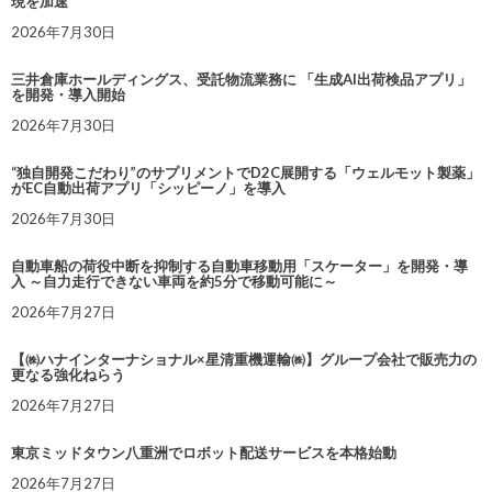
現を加速
2026年7月30日
三井倉庫ホールディングス、受託物流業務に 「生成AI出荷検品アプリ」
を開発・導入開始
2026年7月30日
“独自開発こだわり”のサプリメントでD2C展開する「ウェルモット製薬」
がEC自動出荷アプリ「シッピーノ」を導入
2026年7月30日
自動車船の荷役中断を抑制する自動車移動用「スケーター」を開発・導
入 ～自力走行できない車両を約5分で移動可能に～
2026年7月27日
【㈱ハナインターナショナル×星清重機運輸㈱】グループ会社で販売力の
更なる強化ねらう
2026年7月27日
東京ミッドタウン八重洲でロボット配送サービスを本格始動
2026年7月27日