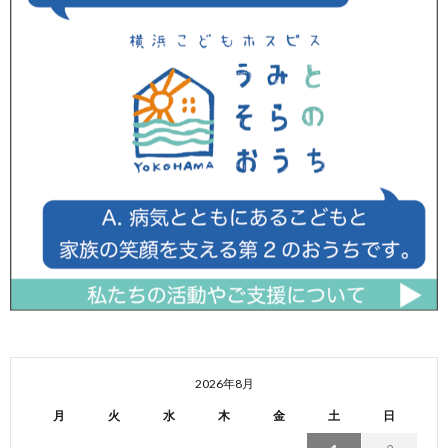
2026年8月
月
火
水
木
金
土
日