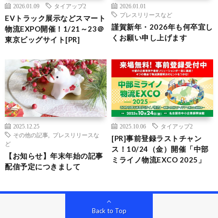
2026.01.09
タイアップ2
2026.01.01
プレスリリースなど
EVトラック展示などスマート
謹賀新年・2026年も何卒宜し
物流EXPO開催！1/21～23＠
くお願い申し上げます
東京ビッグサイト[PR]
2025.12.25
2025.10.06
タイアップ2
その他の記事
,
プレスリリースな
[PR]事前登録ラストチャン
ど
ス！10/24（金）開催「中部
【お知らせ】年末年始の記事
ミライノ物流EXCO 2025」
配信予定につきまして
Back to Top