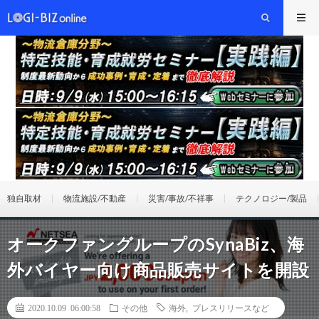
独自取材
物流施設/不動産
災害/事故/不祥事
テクノロジー/製品
オークファングループのSynaBiz、海
外バイヤー向け商品販売サイトを開設
2020.10.09 06:00:58
その他
海外
,
プレスリリースなど