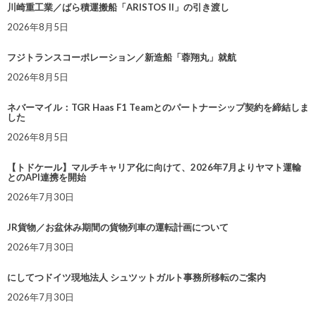
川崎重工業／ばら積運搬船「ARISTOS II」の引き渡し
2026年8月5日
フジトランスコーポレーション／新造船「蓉翔丸」就航
2026年8月5日
ネバーマイル：TGR Haas F1 Teamとのパートナーシップ契約を締結しま
した
2026年8月5日
【トドケール】マルチキャリア化に向けて、2026年7月よりヤマト運輸
とのAPI連携を開始
2026年7月30日
JR貨物／お盆休み期間の貨物列車の運転計画について
2026年7月30日
にしてつドイツ現地法人 シュツットガルト事務所移転のご案内
2026年7月30日