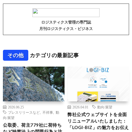
ロジスティクス管理の専門誌
月刊ロジスティクス・ビジネス
その他
カテゴリの最新記事
2026.06.25
2026.04.01
動向/展望
プレスリリースなど
,
不祥事
,
動
弊社公式ウェブサイトを全面
向/展望
リニューアルいたしました：
公取委、荷主779社に荷待ち
「LOGI-BIZ」の魅力をお伝え
など独禁法上の問題行為と注