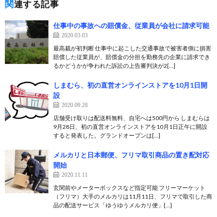
関連する記事
仕事中の事故への賠償金、従業員が会社に請求可能
2020.03.03
最高裁が初判断 仕事中に起こした交通事故で被害者側に損害
賠償した従業員が、賠償金の分担を勤務先の企業に請求でき
るかどうかが争われた訴訟の上告審判決が2[…]
しまむら、初の直営オンラインストアを10月1日開
設
2020.09.28
店舗受け取りは配送料無料、自宅へは500円から しまむらは
9月28日、初の直営オンラインストアを10月1日正午に開設
すると発表した。グランドオープンは[…]
メルカリと日本郵便、フリマ取引商品の置き配対応
開始
2020.11.11
玄関前やメーターボックスなど指定可能 フリーマーケット
（フリマ）大手のメルカリは11月11日、フリマで取引した商
品の配送サービス「ゆうゆうメルカリ便」[…]