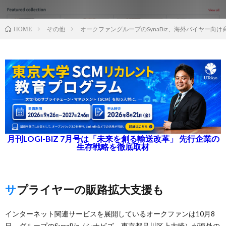
その他
オークファングループのSynaBiz、海外バイヤー向
HOME
月刊LOGI-BIZ 7月号は「未来を創る輸送改革」 先行企業の
生存戦略を徹底取材
サプライヤーの販路拡大支援も
インターネット関連サービスを展開しているオークファンは10月8
日、グループのSynaBiz（シナビズ、東京都品川区上大崎）が海外の