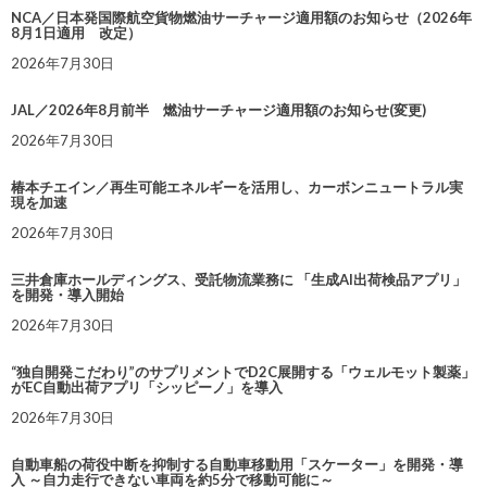
NCA／日本発国際航空貨物燃油サーチャージ適用額のお知らせ（2026年
8月1日適用 改定）
2026年7月30日
JAL／2026年8月前半 燃油サーチャージ適用額のお知らせ(変更)
2026年7月30日
椿本チエイン／再生可能エネルギーを活用し、カーボンニュートラル実
現を加速
2026年7月30日
三井倉庫ホールディングス、受託物流業務に 「生成AI出荷検品アプリ」
を開発・導入開始
2026年7月30日
“独自開発こだわり”のサプリメントでD2C展開する「ウェルモット製薬」
がEC自動出荷アプリ「シッピーノ」を導入
2026年7月30日
自動車船の荷役中断を抑制する自動車移動用「スケーター」を開発・導
入 ～自力走行できない車両を約5分で移動可能に～