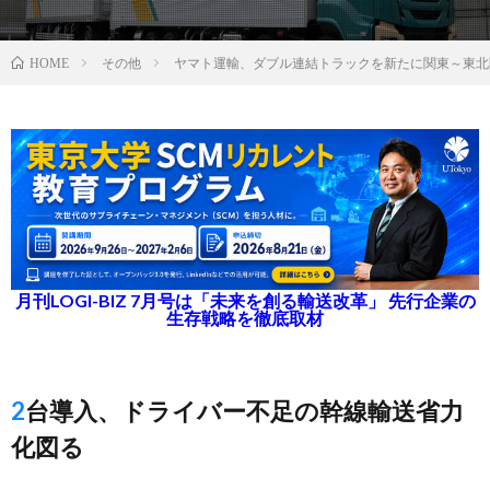
その他
ヤマト運輸、ダブル連結トラックを新たに関東～東北
HOME
月刊LOGI-BIZ 7月号は「未来を創る輸送改革」 先行企業の
生存戦略を徹底取材
2台導入、ドライバー不足の幹線輸送省力
化図る