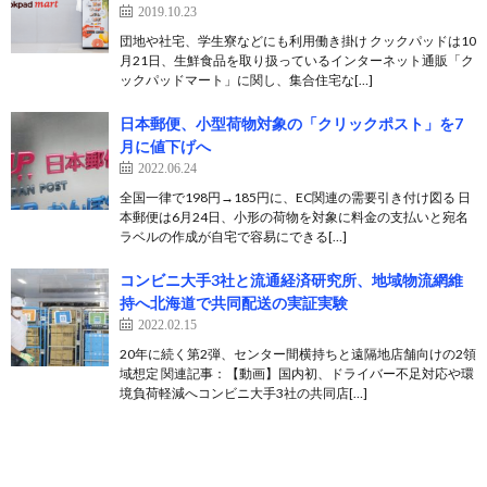
2019.10.23
団地や社宅、学生寮などにも利用働き掛け クックパッドは10
月21日、生鮮食品を取り扱っているインターネット通販「ク
ックパッドマート」に関し、集合住宅な[…]
日本郵便、小型荷物対象の「クリックポスト」を7
月に値下げへ
2022.06.24
全国一律で198円→185円に、EC関連の需要引き付け図る 日
本郵便は6月24日、小形の荷物を対象に料金の支払いと宛名
ラベルの作成が自宅で容易にできる[…]
コンビニ大手3社と流通経済研究所、地域物流網維
持へ北海道で共同配送の実証実験
2022.02.15
20年に続く第2弾、センター間横持ちと遠隔地店舗向けの2領
域想定 関連記事：【動画】国内初、ドライバー不足対応や環
境負荷軽減へコンビニ大手3社の共同店[…]