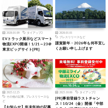
2026.01.09
タイアップ2
2026.01.01
プレスリリースなど
EVトラック展示などスマート
謹賀新年・2026年も何卒宜し
物流EXPO開催！1/21～23＠
くお願い申し上げます
東京ビッグサイト[PR]
2025.12.25
2025.10.06
タイアップ2
その他の記事
,
プレスリリースな
[PR]事前登録ラストチャン
ど
ス！10/24（金）開催「中部
【お知らせ】年末年始の記事