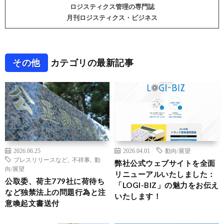
ロジスティクス管理の専門誌
月刊ロジスティクス・ビジネス
その他
カテゴリの最新記事
2026.06.25
2026.04.01
動向/展望
プレスリリースなど
,
不祥事
,
動
弊社公式ウェブサイトを全面
向/展望
リニューアルいたしました：
公取委、荷主779社に荷待ち
「LOGI-BIZ」の魅力をお伝え
など独禁法上の問題行為と注
いたします！
意喚起文書送付