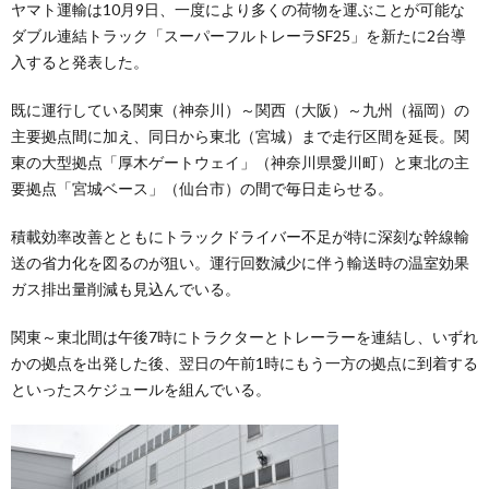
ヤマト運輸は10月9日、一度により多くの荷物を運ぶことが可能な
ダブル連結トラック「スーパーフルトレーラSF25」を新たに2台導
入すると発表した。
既に運行している関東（神奈川）～関西（大阪）～九州（福岡）の
主要拠点間に加え、同日から東北（宮城）まで走行区間を延長。関
東の大型拠点「厚木ゲートウェイ」（神奈川県愛川町）と東北の主
要拠点「宮城ベース」（仙台市）の間で毎日走らせる。
積載効率改善とともにトラックドライバー不足が特に深刻な幹線輸
送の省力化を図るのが狙い。運行回数減少に伴う輸送時の温室効果
ガス排出量削減も見込んでいる。
関東～東北間は午後7時にトラクターとトレーラーを連結し、いずれ
かの拠点を出発した後、翌日の午前1時にもう一方の拠点に到着する
といったスケジュールを組んでいる。