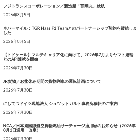
フジトランスコーポレーション／新造船「蓉翔丸」就航
2026年8月5日
ネバーマイル：TGR Haas F1 Teamとのパートナーシップ契約を締結しま
した
2026年8月5日
【トドケール】マルチキャリア化に向けて、2026年7月よりヤマト運輸
とのAPI連携を開始
2026年7月30日
JR貨物／お盆休み期間の貨物列車の運転計画について
2026年7月30日
にしてつドイツ現地法人 シュツットガルト事務所移転のご案内
2026年7月30日
NCA／日本発国際航空貨物燃油サーチャージ適用額のお知らせ（2026年
8月1日適用 改定）
2026年7月30日