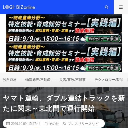
独自取材
物流施設/不動産
災害/事故/不祥事
テクノロジー/製品
ヤマト運輸、ダブル連結トラックを新
たに関東～東北間で運行開始
2020.10.09 15:27:44
その他
プレスリリースなど