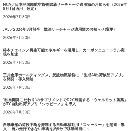
NCA／日本発国際航空貨物燃油サーチャージ適用額のお知らせ（2026年
8月1日適用 改定）
2026年7月30日
JAL／2026年8月前半 燃油サーチャージ適用額のお知らせ(変更)
2026年7月30日
椿本チエイン／再生可能エネルギーを活用し、カーボンニュートラル実
現を加速
2026年7月30日
三井倉庫ホールディングス、受託物流業務に 「生成AI出荷検品アプリ」
を開発・導入開始
2026年7月30日
“独自開発こだわり”のサプリメントでD2C展開する「ウェルモット製薬」
がEC自動出荷アプリ「シッピーノ」を導入
2026年7月30日
自動車船の荷役中断を抑制する自動車移動用「スケーター」を開発・導
入 ～自力走行できない車両を約5分で移動可能に～