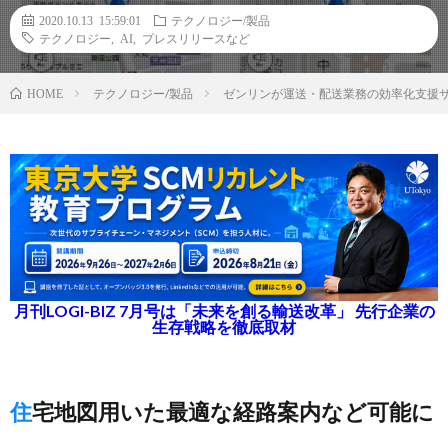
2020.10.13 15:59:01
テクノロジー/製品
テクノロジー
,
AI
,
プレスリリースなど
テクノロジー/製品
ゼンリンが運送・配送業務の効率化支援サ
HOME
月刊LOGI-BIZ 7月号は「未来を創る輸送改革」 先行企業の
生存戦略を徹底取材
住宅地図用いた最適な経路案内など可能に