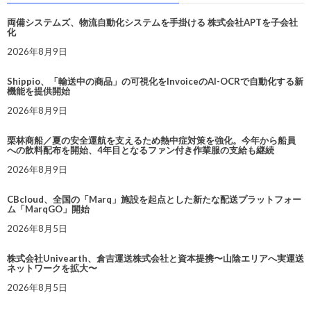
両備システムズ、物流自動化システムを手掛ける 株式会社APTを子会社
化
2026年8月9日
Shippio、「輸送中の商品」の可視化をInvoiceのAI-OCRで自動化する新
機能を提供開始
2026年8月9日
栗林商船／夏の安全運航を支えるため熱中症対策を強化。今年から船員
への飲料配布を開始、4年目となるファン付き作業服の支給も継続
2026年8月9日
CBcloud、全国の「Marq」施設を起点とした新たな配送プラットフォー
ム「MarqGO」開始
2026年8月5日
株式会社Univearth、倉吉運送株式会社と資本提携〜山陰エリアへ実運送
ネットワークを拡大〜
2026年8月5日