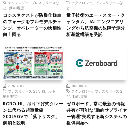
テクノロジー
,
プレスリリースな
テクノロジー
,
プレスリリースな
ど
,
動向/展望
ど
ロジスネクストが防爆仕様車
量子技術のエー・スター・ク
のフォークをフルモデルチェ
ォンタム、JALエンジニアリ
ンジ、オペレーターの快適性
ングから航空機の故障予測分
向上図る
析基盤構築を受託
2026.08.06
2026.08.06
プレスリリースなど
,
ロボット
,
テクノロジー
,
プレスリリースな
動向/展望
ど
,
動向/展望
ROBO-HI、吊り下げ式クレー
ゼロボード、常に最新の情報
ンに代わる超重量級
共有が可能な“動的サプライヤ
200tAGVで「落下リスク」
ー管理”実現する新システムの
解消と説明
提供開始へ