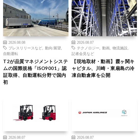
2026.08.08
2026.08.07
プレスリリースなど
,
動向/展望
,
テクノロジー
,
動画
,
物流施設
,
自動運転
記者会見など
T2が品質マネジメントシステ
【現地取材・動画】霞ヶ関キ
ムの国際規格「ISO9001」認
ャピタル、川崎・東扇島の冷
証取得、自動運転分野で国内
凍自動倉庫を公開
初
2026.08.07
2026.08.07