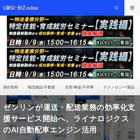
独自取材
物流施設/不動産
災害/事故/不祥事
テクノロジー/製品
ゼンリンが運送・配送業務の効率化支
援サービス開始へ、ライナロジクス
のAI自動配車エンジン活用