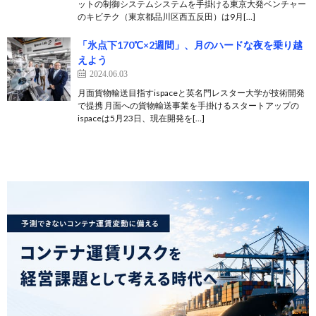
ットの制御システムシステムを手掛ける東京大発ベンチャー
のキビテク（東京都品川区西五反田）は9月[…]
「氷点下170℃×2週間」、月のハードな夜を乗り越
えよう
2024.06.03
月面貨物輸送目指すispaceと英名門レスター大学が技術開発
で提携 月面への貨物輸送事業を手掛けるスタートアップの
ispaceは5月23日、現在開発を[…]