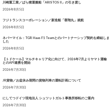
川崎重工業／ばら積運搬船「ARISTOS II」の引き渡し
2026年8月5日
フジトランスコーポレーション／新造船「蓉翔丸」就航
2026年8月5日
ネバーマイル：TGR Haas F1 Teamとのパートナーシップ契約を締結しま
した
2026年8月5日
【トドケール】マルチキャリア化に向けて、2026年7月よりヤマト運輸
とのAPI連携を開始
2026年7月30日
JR貨物／お盆休み期間の貨物列車の運転計画について
2026年7月30日
にしてつドイツ現地法人 シュツットガルト事務所移転のご案内
2026年7月30日