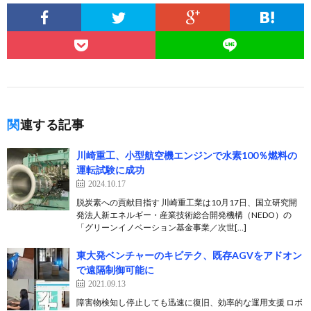
関連する記事
川崎重工、小型航空機エンジンで水素100％燃料の
運転試験に成功
2024.10.17
脱炭素への貢献目指す 川崎重工業は10月17日、国立研究開
発法人新エネルギー・産業技術総合開発機構（NEDO）の
「グリーンイノベーション基金事業／次世[…]
東大発ベンチャーのキビテク、既存AGVをアドオン
で遠隔制御可能に
2021.09.13
障害物検知し停止しても迅速に復旧、効率的な運用支援 ロボ