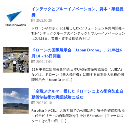
インテックとブルーイノベーション、資本・業務提
携
2022.05.26
ドローンやロボット活用したDXソリューションを共同開発へ
TISインテックグループのインテックとブルーイノベーション
は5月26日、業務・資本提携契約を[…]
ドローンの国際展示会「Japan Drone」、21年は6
月14～16日開催
2020.11.04
11月中旬に出展募集開始 日本UAS産業振興協議会（JUIDA）
などは、ドローン（無人飛行機）に関する日本最大規模の国
際展示会「Japan Drone[…]
「空飛ぶクルマ」模したドローンによる衝突防止自
動管制技術の実証試験に成功
2022.02.10
FaroStarとACSL、大阪万博での公開に向け安全性確保図る 次
世代モビリティの自動管制を手掛けるFaroStar（ファーロス
ター）は2月10日、[…]