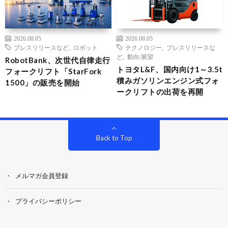
2026.08.05
2026.08.05
プレスリリースなど
,
ロボット
テクノロジー
,
プレスリリースな
ど
,
動向/展望
RobotBank、次世代自律走行
トヨタL&F、国内向け1～3.5t
フォークリフト「StarFork
積みガソリンエンジン式フォ
1500」の販売を開始
ークリフトの出荷を再開
Back to Top
メルマガ会員登録
プライバシーポリシー