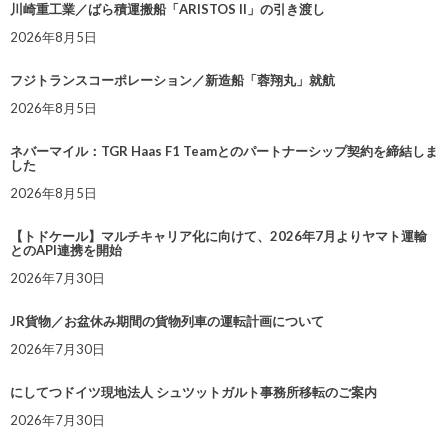
川崎重工業／ばら積運搬船「ARISTOS II」の引き渡し
2026年8月5日
フジトランスコーポレーション／新造船「蓉翔丸」就航
2026年8月5日
ネバーマイル：TGR Haas F1 Teamとのパートナーシップ契約を締結しま
した
2026年8月5日
【トドケール】マルチキャリア化に向けて、2026年7月よりヤマト運輸
とのAPI連携を開始
2026年7月30日
JR貨物／お盆休み期間の貨物列車の運転計画について
2026年7月30日
にしてつドイツ現地法人 シュツットガルト事務所移転のご案内
2026年7月30日