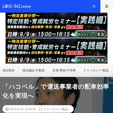
独自取材
物流施設/不動産
災害/事故/不祥事
テクノロジー/製品
「ハコベル」で運送事業者の配車効率
化を実現へ
2019.01.24 18:45:59
テクノロジー/製品