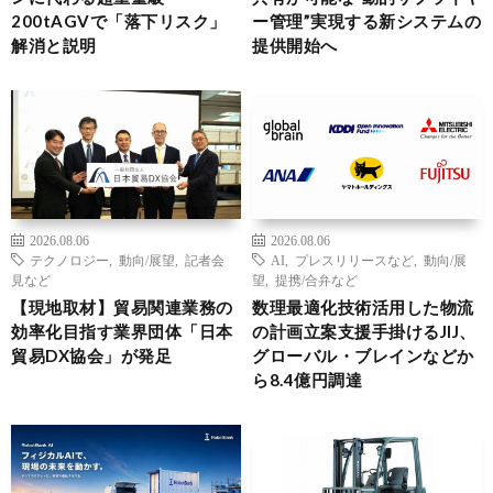
200tAGVで「落下リスク」
ー管理”実現する新システムの
解消と説明
提供開始へ
2026.08.06
2026.08.06
テクノロジー
,
動向/展望
,
記者会
AI
,
プレスリリースなど
,
動向/展
見など
望
,
提携/合弁など
【現地取材】貿易関連業務の
数理最適化技術活用した物流
効率化目指す業界団体「日本
の計画立案支援手掛けるJIJ、
貿易DX協会」が発足
グローバル・ブレインなどか
ら8.4億円調達