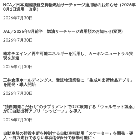
NCA／日本発国際航空貨物燃油サーチャージ適用額のお知らせ（2026年
8月1日適用 改定）
2026年7月30日
JAL／2026年8月前半 燃油サーチャージ適用額のお知らせ(変更)
2026年7月30日
椿本チエイン／再生可能エネルギーを活用し、カーボンニュートラル実
現を加速
2026年7月30日
三井倉庫ホールディングス、受託物流業務に 「生成AI出荷検品アプリ」
を開発・導入開始
2026年7月30日
“独自開発こだわり”のサプリメントでD2C展開する「ウェルモット製薬」
がEC自動出荷アプリ「シッピーノ」を導入
2026年7月30日
自動車船の荷役中断を抑制する自動車移動用「スケーター」を開発・導
入 ～自力走行できない車両を約5分で移動可能に～