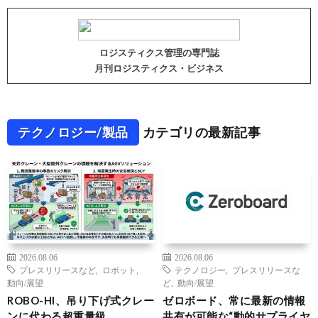
ロジスティクス管理の専門誌
月刊ロジスティクス・ビジネス
テクノロジー/製品
カテゴリの最新記事
2026.08.06
2026.08.06
プレスリリースなど
,
ロボット
,
テクノロジー
,
プレスリリースな
動向/展望
ど
,
動向/展望
ROBO-HI、吊り下げ式クレー
ゼロボード、常に最新の情報
ンに代わる超重量級
共有が可能な“動的サプライヤ