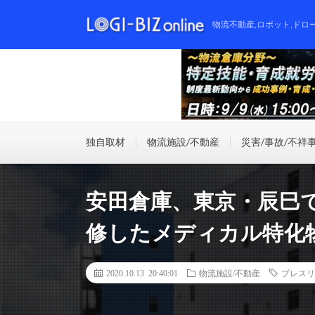
物流不動産,ロボット,ドロ
独自取材
物流施設/不動産
災害/事故/不祥
安田倉庫、東京・辰巳
修したメディカル特化
2020.10.13 20:40:01
物流施設/不動産
プレスリ