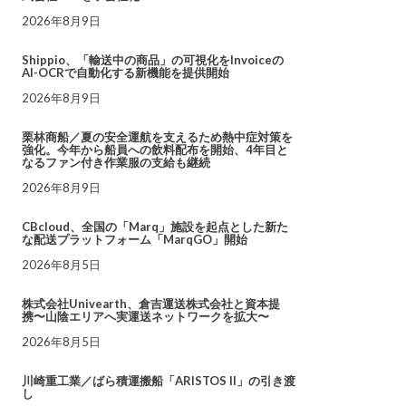
2026年8月9日
Shippio、「輸送中の商品」の可視化をInvoiceの
AI-OCRで自動化する新機能を提供開始
2026年8月9日
栗林商船／夏の安全運航を支えるため熱中症対策を
強化。今年から船員への飲料配布を開始、4年目と
なるファン付き作業服の支給も継続
2026年8月9日
CBcloud、全国の「Marq」施設を起点とした新た
な配送プラットフォーム「MarqGO」開始
2026年8月5日
株式会社Univearth、倉吉運送株式会社と資本提
携〜山陰エリアへ実運送ネットワークを拡大〜
2026年8月5日
川崎重工業／ばら積運搬船「ARISTOS II」の引き渡
し