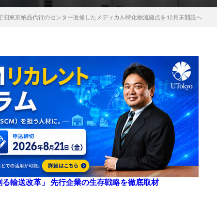
で旧東京納品代行のセンター改修したメディカル特化物流拠点を12月末開設へ
来を創る輸送改革」 先行企業の生存戦略を徹底取材