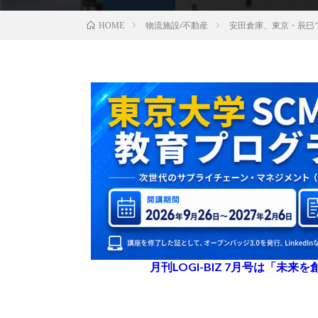
物流施設/不動産
安田倉庫、東京・辰巳
HOME
月刊LOGI-BIZ 7月号は「未