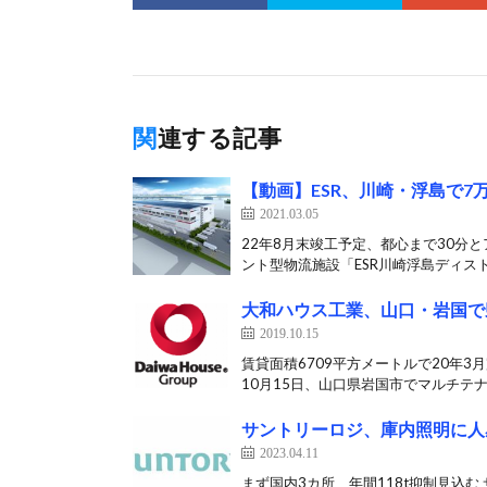
関連する記事
【動画】ESR、川崎・浮島で
2021.03.05
22年8月末竣工予定、都心まで30分と
ント型物流施設「ESR川崎浮島ディスト
大和ハウス工業、山口・岩国で
2019.10.15
賃貸面積6709平方メートルで20年
10月15日、山口県岩国市でマルチテナ
サントリーロジ、庫内照明に人
2023.04.11
まず国内3カ所、年間118t抑制見込