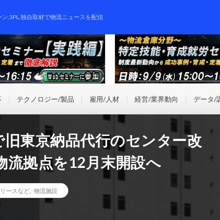
ーン,3PL,独自取材で物流ニュースを配信
事
テクノロジー/製品
雇用/人材
経営/業界動向
データ/
で旧東京納品代行のセンター改
物流拠点を12月末開設へ
リースなど
,
物流施設