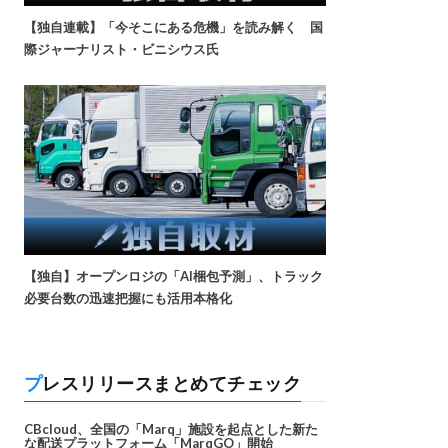
【独自連載】「今そこにある危機」を読み解く 国
際ジャーナリスト・ビニシウス氏
【独自】オープンロジの「AI梱包予測」、トラック
必要台数の迅速把握にも活用本格化
プレスリリースまとめてチェック
CBcloud、全国の「Marq」施設を起点とした新た
な配送プラットフォーム「MarqGO」開始