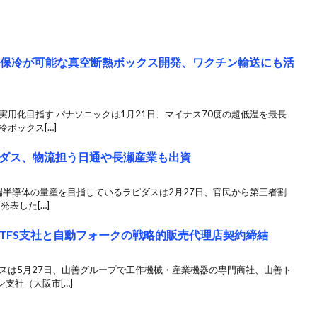
の保冷が可能な真空断熱ボックス開発、ワクチン輸送にも活
実用化目指す パナソニックは1月21日、マイナス70度の超低温を最長
ボックス[…]
ダス、物流担う日通や長瀬産業も出資
先端半導体の量産を目指しているラピダスは2月27日、官民から第三者割
発表した[…]
TFS支社と自動フォークの戦略的販売代理店契約締結
スは5月27日、山善グループで工作機械・産業機器の専門商社、山善ト
支社（大阪市[…]