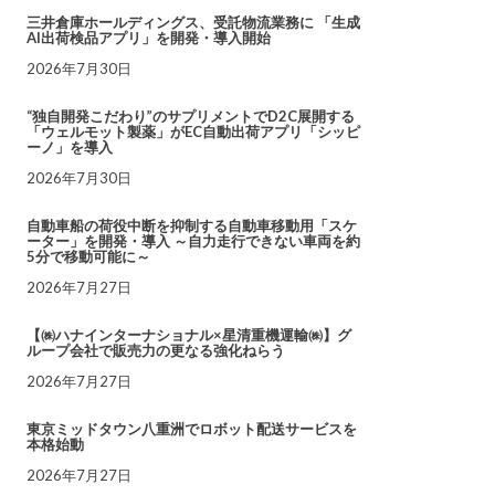
三井倉庫ホールディングス、受託物流業務に 「生成
AI出荷検品アプリ」を開発・導入開始
2026年7月30日
“独自開発こだわり”のサプリメントでD2C展開する
「ウェルモット製薬」がEC自動出荷アプリ「シッピ
ーノ」を導入
2026年7月30日
自動車船の荷役中断を抑制する自動車移動用「スケ
ーター」を開発・導入 ～自力走行できない車両を約
5分で移動可能に～
2026年7月27日
【㈱ハナインターナショナル×星清重機運輸㈱】グ
ループ会社で販売力の更なる強化ねらう
2026年7月27日
東京ミッドタウン八重洲でロボット配送サービスを
本格始動
2026年7月27日