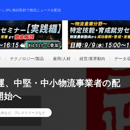
ーン,3PL,独自取材で物流ニュースを配信
事
テクノロジー/製品
雇用/人材
経営/業界動向
データ/
運、中堅・中小物流事業者の配
開始へ
合弁など
,
プレスリリースなど