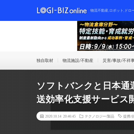
物流不動産,ロボット,ドロ
独自取材
物流施設/不動産
災害/事故/不祥
ソフトバンクと日本通
送効率化支援サービス
2020.10.14 20:46:45
テクノロジー/製品
提携/