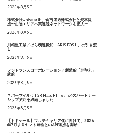
2026年8月5日
株式会社Univearth、倉吉運送株式会社と資本提
携〜山陰エリアへ実運送ネットワークを拡大〜
2026年8月5日
川崎重工業／ばら積運搬船「ARISTOS II」の引き渡
し
2026年8月5日
フジトランスコーポレーション／新造船「蓉翔丸」
就航
2026年8月5日
ネバーマイル：TGR Haas F1 Teamとのパートナー
シップ契約を締結しました
2026年8月5日
【トドケール】マルチキャリア化に向けて、2026
年7月よりヤマト運輸とのAPI連携を開始
2026年7月30日