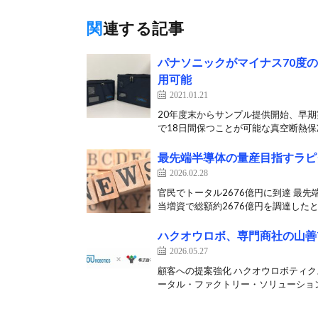
関連する記事
パナソニックがマイナス70度
用可能
2021.01.21
20年度末からサンプル提供開始、早期
で18日間保つことが可能な真空断熱保冷
最先端半導体の量産目指すラピ
2026.02.28
官民でトータル2676億円に到達 最
当増資で総額約2676億円を調達したと
ハクオウロボ、専門商社の山善
2026.05.27
顧客への提案強化 ハクオウロボティク
ータル・ファクトリー・ソリューション