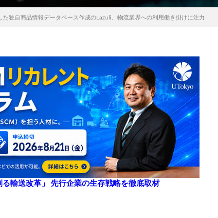
した独自商品情報データベース作成のLazuli、物流業界への利用働き掛けに注力
来を創る輸送改革」 先行企業の生存戦略を徹底取材