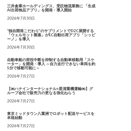
三井倉庫ホールディングス、受託物流業務に 「生成
AI出荷検品アプリ」を開発・導入開始
2026年7月30日
“独自開発こだわり”のサプリメントでD2C展開する
「ウェルモット製薬」がEC自動出荷アプリ「シッピ
ーノ」を導入
2026年7月30日
自動車船の荷役中断を抑制する自動車移動用「スケ
ーター」を開発・導入 ～自力走行できない車両を約
5分で移動可能に～
2026年7月27日
【㈱ハナインターナショナル×星清重機運輸㈱】グ
ループ会社で販売力の更なる強化ねらう
2026年7月27日
東京ミッドタウン八重洲でロボット配送サービスを
本格始動
2026年7月27日