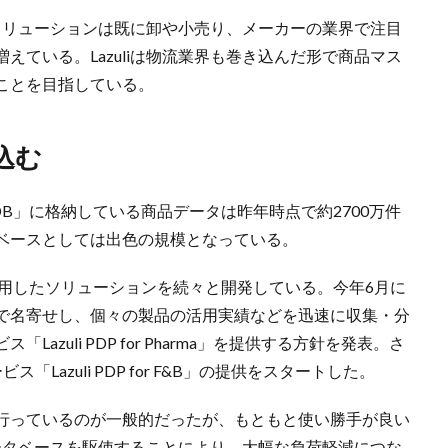
ったソリューションは既に卸や小売り、メーカーの業界で注目
えている。Lazuliは物流業界も巻き込んだ形で商品マス
ことを目指している。
込む
A DB」に格納している商品データは昨年時点で約2700万件
ベースとしては出色の規模となっている。
ータを活用したソリューションを続々と開発している。今年6月に
で名寄せし、個々の製品の活用実績などを迅速に収集・分
zuli PDP for Pharma」を提供する方針を発表。さ
azuli PDP for F&B」の提供をスタートした。
行っているのが一般的だったが、もともと使い勝手が良い
ーデータベースを駆使することにより、大幅な負荷軽減につな