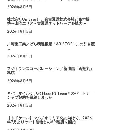
2026年8月5日
株式会社Univearth、倉吉運送株式会社と資本提
携〜山陰エリアへ実運送ネットワークを拡大〜
2026年8月5日
川崎重工業／ばら積運搬船「ARISTOS II」の引き渡
し
2026年8月5日
フジトランスコーポレーション／新造船「蓉翔丸」
就航
2026年8月5日
ネバーマイル：TGR Haas F1 Teamとのパートナー
シップ契約を締結しました
2026年8月5日
【トドケール】マルチキャリア化に向けて、2026
年7月よりヤマト運輸とのAPI連携を開始
2026年7月30日