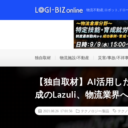
物流不動産,ロボット,ドロ
独自取材
物流施設/不動産
災害/事故/不祥
【独自取材】AI活用し
成のLazuli、物流業
2021.08.26 17:01:56
テクノロジー/製品
テクノ