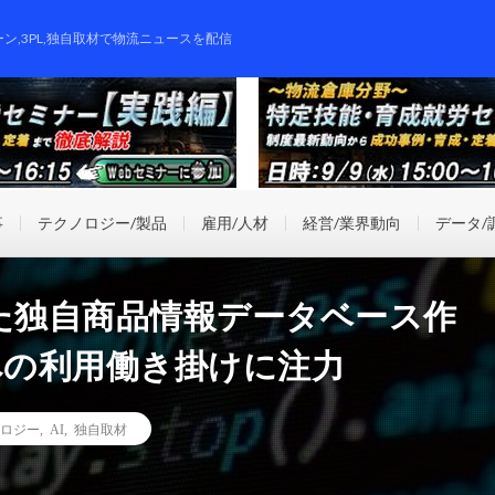
ーン,3PL,独自取材で物流ニュースを配信
事
テクノロジー/製品
雇用/人材
経営/業界動向
データ/
た独自商品情報データベース作
界への利用働き掛けに注力
ロジー
,
AI
,
独自取材