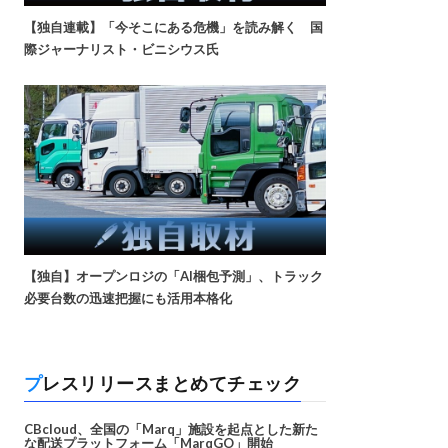
【独自連載】「今そこにある危機」を読み解く 国
際ジャーナリスト・ビニシウス氏
【独自】オープンロジの「AI梱包予測」、トラック
必要台数の迅速把握にも活用本格化
プレスリリースまとめてチェック
CBcloud、全国の「Marq」施設を起点とした新た
な配送プラットフォーム「MarqGO」開始