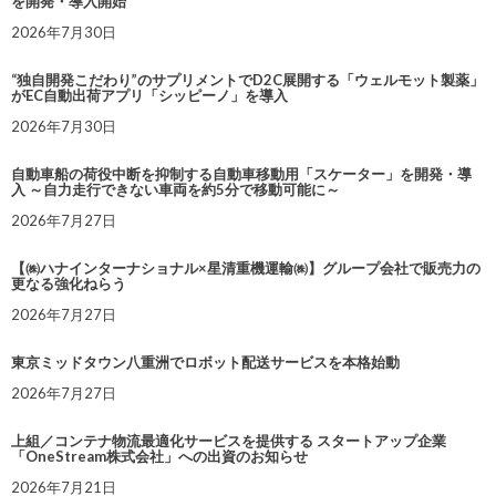
を開発・導入開始
2026年7月30日
“独自開発こだわり”のサプリメントでD2C展開する「ウェルモット製薬」
がEC自動出荷アプリ「シッピーノ」を導入
2026年7月30日
自動車船の荷役中断を抑制する自動車移動用「スケーター」を開発・導
入 ～自力走行できない車両を約5分で移動可能に～
2026年7月27日
【㈱ハナインターナショナル×星清重機運輸㈱】グループ会社で販売力の
更なる強化ねらう
2026年7月27日
東京ミッドタウン八重洲でロボット配送サービスを本格始動
2026年7月27日
上組／コンテナ物流最適化サービスを提供する スタートアップ企業
「OneStream株式会社」への出資のお知らせ
2026年7月21日