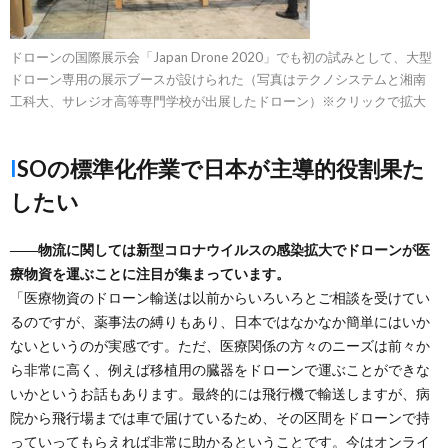
ドローンの国際展示会「Japan Drone 2020」でも初の試みとして、大型
ドローン専用の展示ブースが設けられた（写真はテクノシステムと湘南
工科大、サレジオ高等専門学校が出展したドローン）※クリックで拡大
ISOの標準化作業で日本が主導的役割果た
したい
――物流に関しては新型コロナウイルスの感染拡大でドローンが医
療物資を運ぶことに注目が集まっています。
「医療物資のドローン輸送は以前からいろいろとご相談を受けてい
るのですが、薬事法の縛りもあり、日本ではなかなか簡単にはいか
ないというのが実感です。ただ、医療関係の方々のニーズは前々か
ら非常に高く、例えば移植用の臓器をドローンで運ぶことができな
いかというお話もあります。最終的には飛行機で輸送しますが、病
院から飛行場までは車で届けているため、その区間をドローンで持
っていってもらえれば非常に助かるということです。今はオンライ