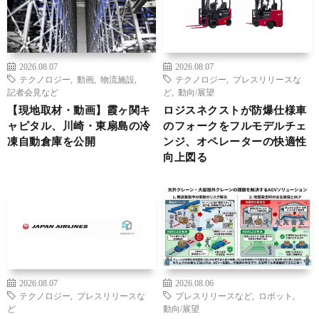
2026.08.07
2026.08.07
テクノロジー
,
動画
,
物流施設
,
テクノロジー
,
プレスリリースな
記者会見など
ど
,
動向/展望
【現地取材・動画】霞ヶ関キ
ロジスネクストが防爆仕様車
ャピタル、川崎・東扇島の冷
のフォークをフルモデルチェ
凍自動倉庫を公開
ンジ、オペレーターの快適性
向上図る
2026.08.07
2026.08.06
テクノロジー
,
プレスリリースな
プレスリリースなど
,
ロボット
,
ど
動向/展望