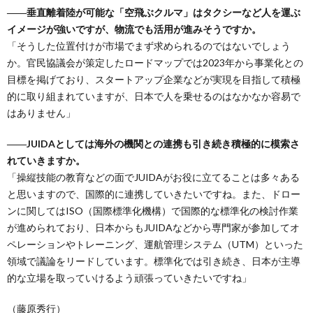
――垂直離着陸が可能な「空飛ぶクルマ」はタクシーなど人を運ぶ
イメージが強いですが、物流でも活用が進みそうですか。
「そうした位置付けが市場でまず求められるのではないでしょう
か。官民協議会が策定したロードマップでは2023年から事業化との
目標を掲げており、スタートアップ企業などが実現を目指して積極
的に取り組まれていますが、日本で人を乗せるのはなかなか容易で
はありません」
――JUIDAとしては海外の機関との連携も引き続き積極的に模索さ
れていきますか。
「操縦技能の教育などの面でJUIDAがお役に立てることは多々ある
と思いますので、国際的に連携していきたいですね。また、ドロー
ンに関してはISO（国際標準化機構）で国際的な標準化の検討作業
が進められており、日本からもJUIDAなどから専門家が参加してオ
ペレーションやトレーニング、運航管理システム（UTM）といった
領域で議論をリードしています。標準化では引き続き、日本が主導
的な立場を取っていけるよう頑張っていきたいですね」
（藤原秀行）