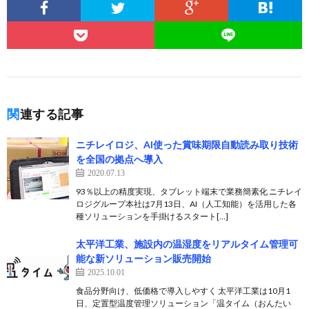
関連する記事
ニチレイロジ、AI使った賞味期限自動読み取り技術
を全国の拠点へ導入
2020.07.13
93％以上の精度実現、タブレット端末で業務簡素化 ニチレイ
ロジグループ本社は7月13日、AI（人工知能）を活用した各
種ソリューションを手掛けるスタート[…]
太平洋工業、施設内の温湿度をリアルタイム管理可
能な新ソリューション販売開始
2025.10.01
食品分野向け、低価格で導入しやすく 太平洋工業は10月1
日、定置型温度管理ソリューション「温タイム（おんたい