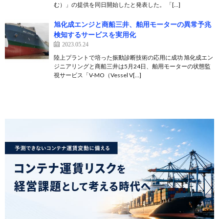
む）」の提供を同日開始したと発表した。 「[…]
旭化成エンジと商船三井、舶用モーターの異常予兆
検知するサービスを実用化
2023.05.24
陸上プラントで培った振動診断技術の応用に成功 旭化成エン
ジニアリングと商船三井は5月24日、舶用モーターの状態監
視サービス「V-MO（Vessel V[…]