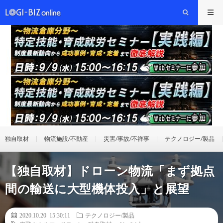
独自取材
物流施設/不動産
災害/事故/不祥事
テクノロジー/製品
【独自取材】ドローン物流「まず拠点
間の輸送に大型機体投入」と展望
2020.10.20 15:30:11
テクノロジー/製品