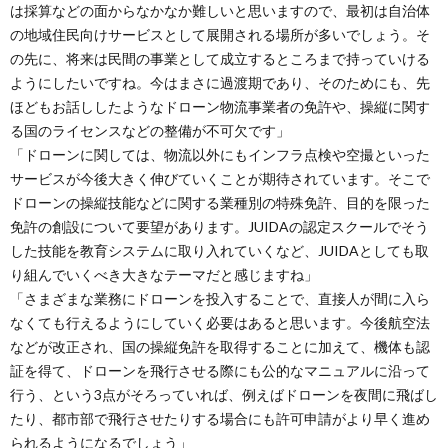
は採算などの面からなかなか難しいと思いますので、最初は自治体
の地域住民向けサービスとして展開される場所が多いでしょう。そ
の先に、将来は民間の事業として成立するところまで持っていける
ようにしたいですね。今はまさに過渡期であり、そのためにも、先
ほどもお話ししたようなドローン物流事業者の免許や、操縦に関す
る国のライセンスなどの整備が不可欠です」
「ドローンに関しては、物流以外にもインフラ点検や空撮といった
サービスが今後大きく伸びていくことが期待されています。そこで
ドローンの操縦技能などに関する業種別の特殊免許、目的を限った
免許の創設について要望があります。JUIDAの認定スクールでそう
した技能を教育システムに取り入れていくなど、JUIDAとしても取
り組んでいくべき大きなテーマだと感じますね」
「さまざまな業務にドローンを投入することで、直接人が間に入ら
なくても行えるようにしていく必要はあると思います。今後航空法
などが改正され、国の操縦免許を取得することに加えて、機体も認
証を得て、ドローンを飛行させる際にも公的なマニュアルに沿って
行う、という3点がそろっていれば、例えばドローンを夜間に飛ばし
たり、都市部で飛行させたりする場合にも許可申請がより早く進め
られるようになるでしょう」