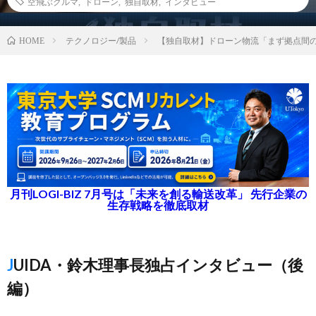
空飛ぶクルマ
,
ドローン
,
独自取材
,
インタビュー
テクノロジー/製品
【独自取材】ドローン物流「まず拠点間
HOME
月刊LOGI-BIZ 7月号は「未来を創る輸送改革」 先行企業の
生存戦略を徹底取材
JUIDA・鈴木理事長独占インタビュー（後
編）