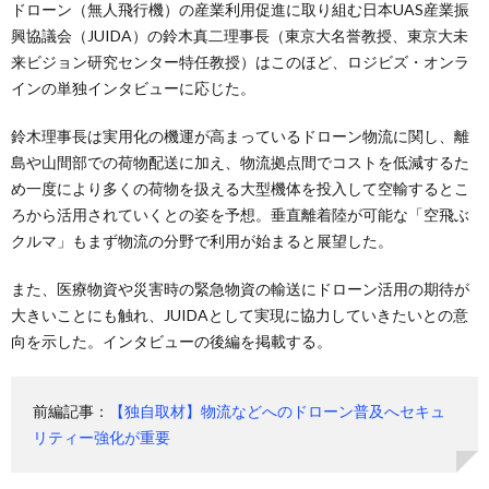
ドローン（無人飛行機）の産業利用促進に取り組む日本UAS産業振
興協議会（JUIDA）の鈴木真二理事長（東京大名誉教授、東京大未
来ビジョン研究センター特任教授）はこのほど、ロジビズ・オンラ
インの単独インタビューに応じた。
鈴木理事長は実用化の機運が高まっているドローン物流に関し、離
島や山間部での荷物配送に加え、物流拠点間でコストを低減するた
め一度により多くの荷物を扱える大型機体を投入して空輸するとこ
ろから活用されていくとの姿を予想。垂直離着陸が可能な「空飛ぶ
クルマ」もまず物流の分野で利用が始まると展望した。
また、医療物資や災害時の緊急物資の輸送にドローン活用の期待が
大きいことにも触れ、JUIDAとして実現に協力していきたいとの意
向を示した。インタビューの後編を掲載する。
前編記事：
【独自取材】物流などへのドローン普及へセキュ
リティー強化が重要