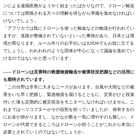
ンによる遠隔医療がようやく始まったばかりなので、ドローン輸送
については関係される方々の理解を得ながら準備を進めなければい
けないでしょう」
「アフリカでは既にドローンを使った輸血などの輸送が行われてい
ますが、道路が整備されていないといった事情があり、日本とは環
境が異なります。ルール作りのお手伝いはJUIDAでもお役に立てる
でしょうし、われわれのような団体が中心になって議論を進めてい
けるのではないかと思っています」
――ドローンは災害時の救援物資輸送や被害状況把握などの活用に
も期待されています。
「この分野は非常に大きなニーズがあります。台風や大雨などの被
害をいち早く把握し、緊急物資を届けるとともに、災害がひと段落
付いた後も定期的に被災状況をモニターしなければいけません。こ
れまではヘリコプターがその役割を担っていましたが、保有するの
にお金が掛かりますし、なかなか数を一気に増やすのも難しい。ド
ローンが代替できるところはドローンが担うことがこれから本当に
必要とされていくのではないでしょうか」