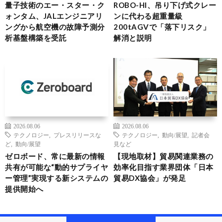
量子技術のエー・スター・ク
ROBO-HI、吊り下げ式クレー
ォンタム、JALエンジニアリ
ンに代わる超重量級
ングから航空機の故障予測分
200tAGVで「落下リスク」
析基盤構築を受託
解消と説明
2026.08.06
2026.08.06
テクノロジー
,
プレスリリースな
テクノロジー
,
動向/展望
,
記者会
ど
,
動向/展望
見など
ゼロボード、常に最新の情報
【現地取材】貿易関連業務の
共有が可能な“動的サプライヤ
効率化目指す業界団体「日本
ー管理”実現する新システムの
貿易DX協会」が発足
提供開始へ