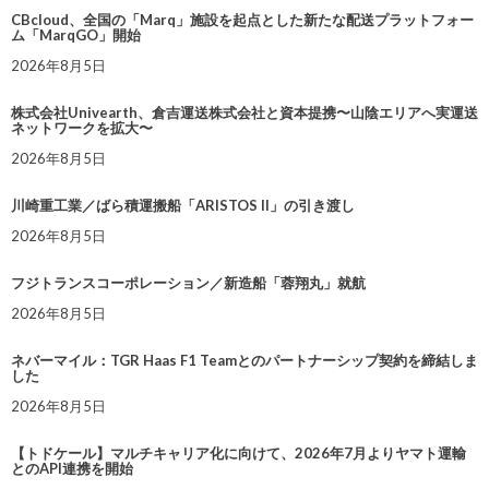
CBcloud、全国の「Marq」施設を起点とした新たな配送プラットフォー
ム「MarqGO」開始
2026年8月5日
株式会社Univearth、倉吉運送株式会社と資本提携〜山陰エリアへ実運送
ネットワークを拡大〜
2026年8月5日
川崎重工業／ばら積運搬船「ARISTOS II」の引き渡し
2026年8月5日
フジトランスコーポレーション／新造船「蓉翔丸」就航
2026年8月5日
ネバーマイル：TGR Haas F1 Teamとのパートナーシップ契約を締結しま
した
2026年8月5日
【トドケール】マルチキャリア化に向けて、2026年7月よりヤマト運輸
とのAPI連携を開始