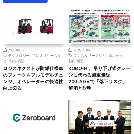
2026.08.07
2026.08.06
テクノロジー
,
プレスリリースな
プレスリリースなど
,
ロボット
,
ど
,
動向/展望
動向/展望
ロジスネクストが防爆仕様車
ROBO-HI、吊り下げ式クレー
のフォークをフルモデルチェ
ンに代わる超重量級
ンジ、オペレーターの快適性
200tAGVで「落下リスク」
向上図る
解消と説明