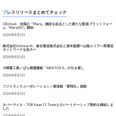
プレスリリースまとめてチェック
CBcloud、全国の「Marq」施設を起点とした新たな配送プラットフォー
ム「MarqGO」開始
2026年8月5日
株式会社Univearth、倉吉運送株式会社と資本提携〜山陰エリアへ実運送
ネットワークを拡大〜
2026年8月5日
川崎重工業／ばら積運搬船「ARISTOS II」の引き渡し
2026年8月5日
フジトランスコーポレーション／新造船「蓉翔丸」就航
2026年8月5日
ネバーマイル：TGR Haas F1 Teamとのパートナーシップ契約を締結しま
した
2026年8月5日