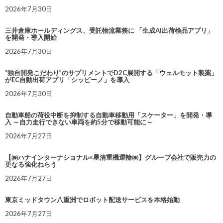
2026年7月30日
三井倉庫ホールディングス、受託物流業務に 「生成AI出荷検品アプリ」
を開発・導入開始
2026年7月30日
“独自開発こだわり”のサプリメントでD2C展開する「ウェルモット製薬」
がEC自動出荷アプリ「シッピーノ」を導入
2026年7月30日
自動車船の荷役中断を抑制する自動車移動用「スケーター」を開発・導
入 ～自力走行できない車両を約5分で移動可能に～
2026年7月27日
【㈱ハナインターナショナル×星清重機運輸㈱】グループ会社で販売力の
更なる強化ねらう
2026年7月27日
東京ミッドタウン八重洲でロボット配送サービスを本格始動
2026年7月27日