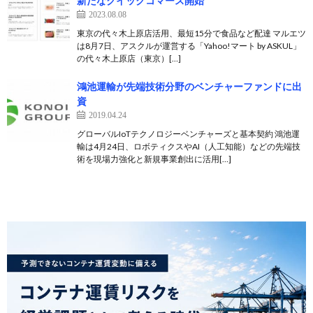
新たなクイックコマース開始
2023.08.08
東京の代々木上原店活用、最短15分で食品など配達 マルエツ
は8月7日、アスクルが運営する「Yahoo!マート by ASKUL」
の代々木上原店（東京）[…]
鴻池運輸が先端技術分野のベンチャーファンドに出
資
2019.04.24
グローバルIoTテクノロジーベンチャーズと基本契約 鴻池運
輸は4月24日、ロボティクスやAI（人工知能）などの先端技
術を現場力強化と新規事業創出に活用[…]