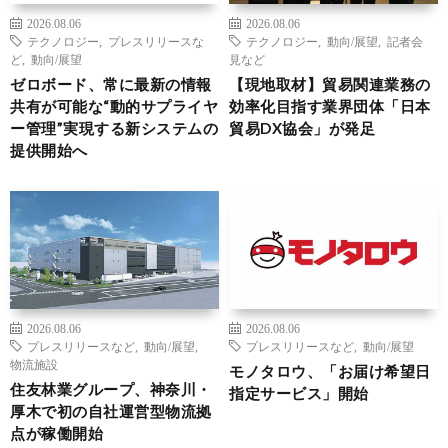
2026.08.06
2026.08.06
テクノロジー
,
プレスリリースな
テクノロジー
,
動向/展望
,
記者会
ど
,
動向/展望
見など
ゼロボード、常に最新の情報
【現地取材】貿易関連業務の
共有が可能な“動的サプライヤ
効率化目指す業界団体「日本
ー管理”実現する新システムの
貿易DX協会」が発足
提供開始へ
2026.08.06
2026.08.06
プレスリリースなど
,
動向/展望
,
プレスリリースなど
,
動向/展望
物流施設
モノタロウ、「お届け希望日
住友林業グループ、神奈川・
指定サービス」開始
厚木で初の自社運営型物流拠
点が稼働開始