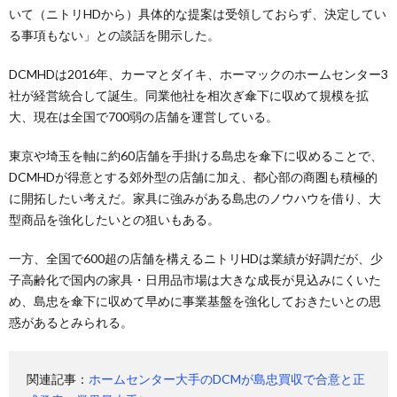
いて（ニトリHDから）具体的な提案は受領しておらず、決定してい
る事項もない」との談話を開示した。
DCMHDは2016年、カーマとダイキ、ホーマックのホームセンター3
社が経営統合して誕生。同業他社を相次ぎ傘下に収めて規模を拡
大、現在は全国で700弱の店舗を運営している。
東京や埼玉を軸に約60店舗を手掛ける島忠を傘下に収めることで、
DCMHDが得意とする郊外型の店舗に加え、都心部の商圏も積極的
に開拓したい考えだ。家具に強みがある島忠のノウハウを借り、大
型商品を強化したいとの狙いもある。
一方、全国で600超の店舗を構えるニトリHDは業績が好調だが、少
子高齢化で国内の家具・日用品市場は大きな成長が見込みにくいた
め、島忠を傘下に収めて早めに事業基盤を強化しておきたいとの思
惑があるとみられる。
関連記事：
ホームセンター大手のDCMが島忠買収で合意と正