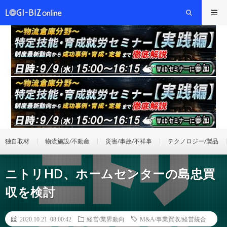
独自取材
物流施設/不動産
災害/事故/不祥事
テクノロジー/製品
ニトリHD、ホームセンターの島忠買
収を検討
2020.10.21 08:00:42
経営/業界動向
M&A/事業買収/経営統合