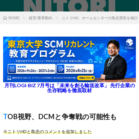
経営/業界動向
ニトリHD、ホームセンターの島忠買収を検討
HOME
月刊LOGI-BIZ 7月号は「未来を創る輸送改革」 先行企業の
生存戦略を徹底取材
TOB視野、DCMと争奪戦の可能性も
※ニトリHDと島忠のコメントを追加しました