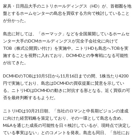
家具・日用品大手のニトリホールディングス（HD）が、首都圏を地
盤とするホームセンターの島忠を買収する方向で検討していること
が分かった。
島忠に対しては、「ホーマック」などを全国展開しているホームセ
ンター大手のDCMホールディングスが完全子会社化に向けて
TOB（株式公開買い付け）を実施中。ニトリHDも島忠へTOBを実
施することを視野に入れており、DCMHDとの争奪戦になる可能性
が出てきた。
DCMHDのTOBは10月5日から11月16日までの間、1株当たり4200
円で実施しており、島忠はDCMHDの買収提案に賛意を示してい
る。ニトリHDはDCMHDの動きに対抗する形となる。近く買収の可
否を最終判断するもようだ。
ニトリHDは10月21日朝、「当社のロマンと中長期ビジョンの達成
に向けた経営戦略を策定しており、その一環として島忠も含め、
M&Aを通じた成長の可能性を日々検討しているが、現時点で決定し
ている事実はない」とのコメントを発表。島忠も同日、「当社にお