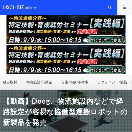
独自取材
物流施設/不動産
災害/事故/不祥事
テクノロジー/製品
【動画】Doog、物流施設内などで経
路設定が容易な協働型運搬ロボットの
新製品を発売