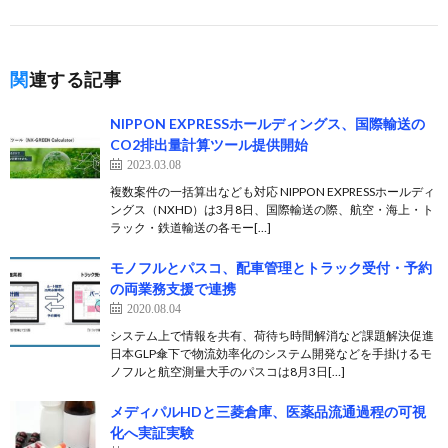
関連する記事
NIPPON EXPRESSホールディングス、国際輸送の
CO2排出量計算ツール提供開始
2023.03.08
複数案件の一括算出なども対応 NIPPON EXPRESSホールディ
ングス（NXHD）は3月8日、国際輸送の際、航空・海上・ト
ラック・鉄道輸送の各モー[…]
モノフルとパスコ、配車管理とトラック受付・予約
の両業務支援で連携
2020.08.04
システム上で情報を共有、荷待ち時間解消など課題解決促進
日本GLP傘下で物流効率化のシステム開発などを手掛けるモ
ノフルと航空測量大手のパスコは8月3日[…]
メディパルHDと三菱倉庫、医薬品流通過程の可視
化へ実証実験