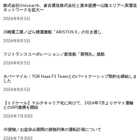
株式会社Univearth、倉吉運送株式会社と資本提携〜山陰エリアへ実運送
ネットワークを拡大〜
2026年8月5日
川崎重工業／ばら積運搬船「ARISTOS II」の引き渡し
2026年8月5日
フジトランスコーポレーション／新造船「蓉翔丸」就航
2026年8月5日
ネバーマイル：TGR Haas F1 Teamとのパートナーシップ契約を締結しま
した
2026年8月5日
【トドケール】マルチキャリア化に向けて、2026年7月よりヤマト運輸
とのAPI連携を開始
2026年7月30日
JR貨物／お盆休み期間の貨物列車の運転計画について
2026年7月30日