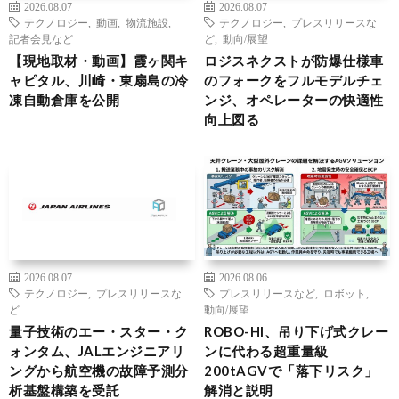
2026.08.07
2026.08.07
テクノロジー
,
動画
,
物流施設
,
テクノロジー
,
プレスリリースな
記者会見など
ど
,
動向/展望
【現地取材・動画】霞ヶ関キ
ロジスネクストが防爆仕様車
ャピタル、川崎・東扇島の冷
のフォークをフルモデルチェ
凍自動倉庫を公開
ンジ、オペレーターの快適性
向上図る
2026.08.07
2026.08.06
テクノロジー
,
プレスリリースな
プレスリリースなど
,
ロボット
,
ど
動向/展望
量子技術のエー・スター・ク
ROBO-HI、吊り下げ式クレー
ォンタム、JALエンジニアリ
ンに代わる超重量級
ングから航空機の故障予測分
200tAGVで「落下リスク」
析基盤構築を受託
解消と説明