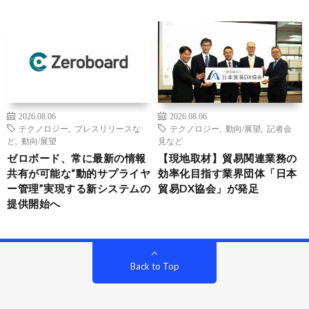
2026.08.06
2026.08.06
テクノロジー
,
プレスリリースな
テクノロジー
,
動向/展望
,
記者会
ど
,
動向/展望
見など
ゼロボード、常に最新の情報
【現地取材】貿易関連業務の
共有が可能な“動的サプライヤ
効率化目指す業界団体「日本
ー管理”実現する新システムの
貿易DX協会」が発足
提供開始へ
Back to Top