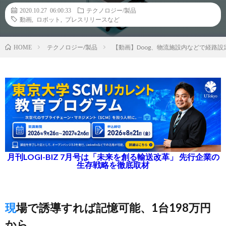
2020.10.27 06:00:33
テクノロジー/製品
動画
,
ロボット
,
プレスリリースなど
テクノロジー/製品
【動画】Doog、物流施設内などで経路
HOME
月刊LOGI-BIZ 7月号は「未来を創る輸送改革」 先行企業の
生存戦略を徹底取材
現場で誘導すれば記憶可能、1台198万円
から