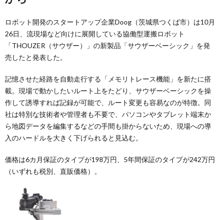
ロボット開発のスタートアップ企業Doog（茨城県つくば市）は10月
26日、流現場など向けに展開している協働型運搬ロボット
「THOUZER（サウザー）」の新製品「サウザーベーシック」を発
売したと発表した。
記憶させた経路を自動走行する「メモリトレース機能」を新たに搭
載。現場で動かしたいルート上をたどり、サウザーベーシックを操
作して誘導すれば記録が可能で、ルート変更も容易なのが特徴。同
社は特別な技術者や管理者も不要で、パソコンやタブレット端末か
ら地図データを編集するなどの手間も掛からないため、現場への導
入のハードルを大きく下げられると見込む。
価格は6カ月保証のタイプが198万円、5年間保証のタイプが242万円
（いずれも税別、直販価格）。