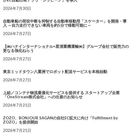
がEC自動出荷アプリ「シッピーノ」を導入
2026年7月30日
自動車船の荷役中断を抑制する自動車移動用「スケーター」を開発・導
入 ～自力走行できない車両を約5分で移動可能に～
2026年7月27日
【㈱ハナインターナショナル×星清重機運輸㈱】グループ会社で販売力の
更なる強化ねらう
2026年7月27日
東京ミッドタウン八重洲でロボット配送サービスを本格始動
2026年7月27日
上組／コンテナ物流最適化サービスを提供する スタートアップ企業
「OneStream株式会社」への出資のお知らせ
2026年7月21日
ZOZO、BONJOUR SAGANの自社EC拡大に向け「Fulfillment by
ZOZO」を提供開始
2026年7月21日