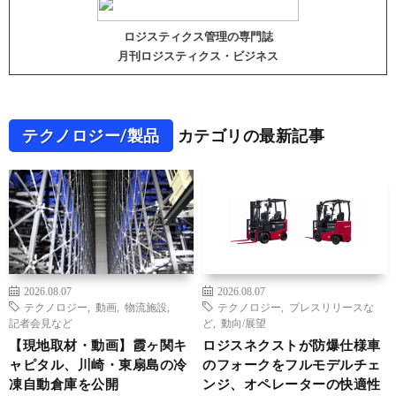
ロジスティクス管理の専門誌
月刊ロジスティクス・ビジネス
テクノロジー/製品
カテゴリの最新記事
2026.08.07
2026.08.07
テクノロジー
,
動画
,
物流施設
,
テクノロジー
,
プレスリリースな
記者会見など
ど
,
動向/展望
【現地取材・動画】霞ヶ関キ
ロジスネクストが防爆仕様車
ャピタル、川崎・東扇島の冷
のフォークをフルモデルチェ
凍自動倉庫を公開
ンジ、オペレーターの快適性