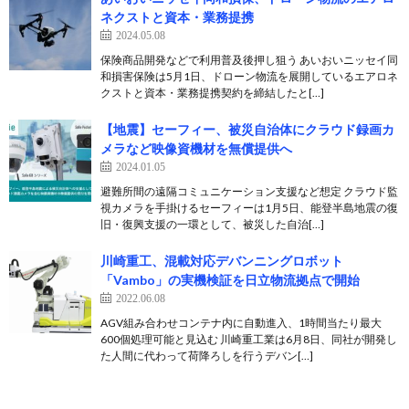
ネクストと資本・業務提携
2024.05.08
保険商品開発などで利用普及後押し狙う あいおいニッセイ同
和損害保険は5月1日、ドローン物流を展開しているエアロネ
クストと資本・業務提携契約を締結したと[…]
【地震】セーフィー、被災自治体にクラウド録画カ
メラなど映像資機材を無償提供へ
2024.01.05
避難所間の遠隔コミュニケーション支援など想定 クラウド監
視カメラを手掛けるセーフィーは1月5日、能登半島地震の復
旧・復興支援の一環として、被災した自治[…]
川崎重工、混載対応デバンニングロボット
「Vambo」の実機検証を日立物流拠点で開始
2022.06.08
AGV組み合わせコンテナ内に自動進入、1時間当たり最大
600個処理可能と見込む 川崎重工業は6月8日、同社が開発し
た人間に代わって荷降ろしを行うデバン[…]