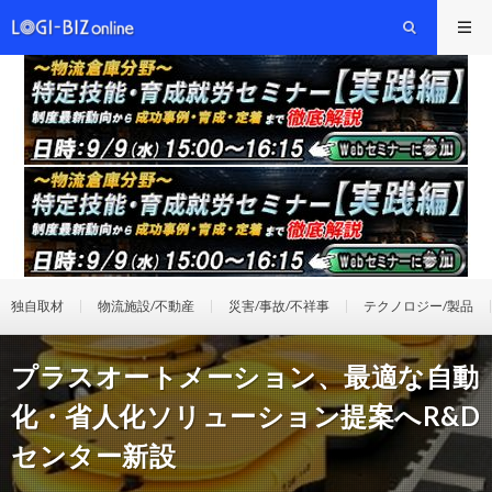
独自取材
物流施設/不動産
災害/事故/不祥事
テクノロジー/製品
プラスオートメーション、最適な自動
化・省人化ソリューション提案へR&D
センター新設