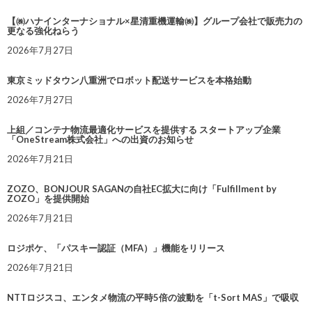
【㈱ハナインターナショナル×星清重機運輸㈱】グループ会社で販売力の
更なる強化ねらう
2026年7月27日
東京ミッドタウン八重洲でロボット配送サービスを本格始動
2026年7月27日
上組／コンテナ物流最適化サービスを提供する スタートアップ企業
「OneStream株式会社」への出資のお知らせ
2026年7月21日
ZOZO、BONJOUR SAGANの自社EC拡大に向け「Fulfillment by
ZOZO」を提供開始
2026年7月21日
ロジポケ、「パスキー認証（MFA）」機能をリリース
2026年7月21日
NTTロジスコ、エンタメ物流の平時5倍の波動を「t-Sort MAS」で吸収