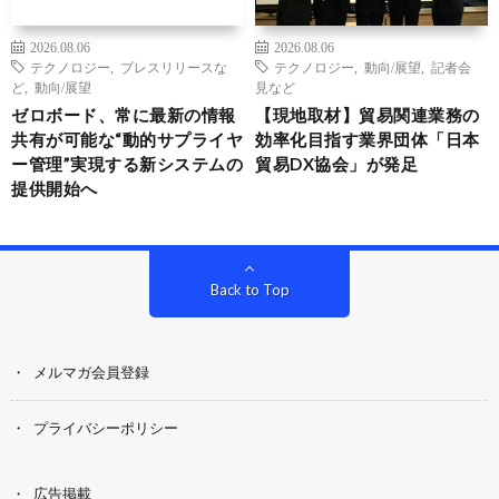
2026.08.06
2026.08.06
テクノロジー
,
プレスリリースな
テクノロジー
,
動向/展望
,
記者会
ど
,
動向/展望
見など
ゼロボード、常に最新の情報
【現地取材】貿易関連業務の
共有が可能な“動的サプライヤ
効率化目指す業界団体「日本
ー管理”実現する新システムの
貿易DX協会」が発足
提供開始へ
Back to Top
メルマガ会員登録
プライバシーポリシー
広告掲載