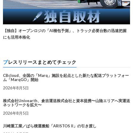
【独自】オープンロジの「AI梱包予測」、トラック必要台数の迅速把握
にも活用本格化
プレスリリースまとめてチェック
CBcloud、全国の「Marq」施設を起点とした新たな配送プラットフォー
ム「MarqGO」開始
2026年8月5日
株式会社Univearth、倉吉運送株式会社と資本提携〜山陰エリアへ実運送
ネットワークを拡大〜
2026年8月5日
川崎重工業／ばら積運搬船「ARISTOS II」の引き渡し