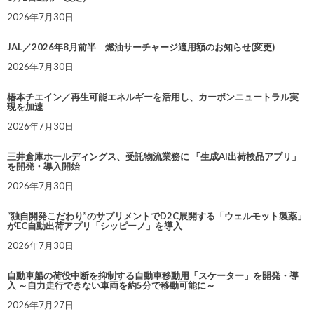
2026年7月30日
JAL／2026年8月前半 燃油サーチャージ適用額のお知らせ(変更)
2026年7月30日
椿本チエイン／再生可能エネルギーを活用し、カーボンニュートラル実
現を加速
2026年7月30日
三井倉庫ホールディングス、受託物流業務に 「生成AI出荷検品アプリ」
を開発・導入開始
2026年7月30日
“独自開発こだわり”のサプリメントでD2C展開する「ウェルモット製薬」
がEC自動出荷アプリ「シッピーノ」を導入
2026年7月30日
自動車船の荷役中断を抑制する自動車移動用「スケーター」を開発・導
入 ～自力走行できない車両を約5分で移動可能に～
2026年7月27日