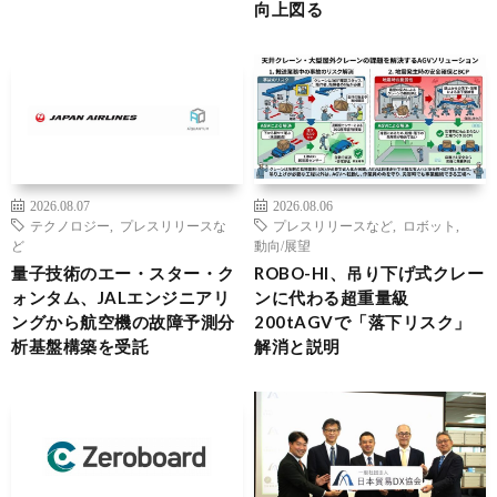
向上図る
2026.08.07
2026.08.06
テクノロジー
,
プレスリリースな
プレスリリースなど
,
ロボット
,
ど
動向/展望
量子技術のエー・スター・ク
ROBO-HI、吊り下げ式クレー
ォンタム、JALエンジニアリ
ンに代わる超重量級
ングから航空機の故障予測分
200tAGVで「落下リスク」
析基盤構築を受託
解消と説明