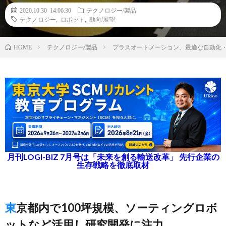
2020.10.30 14:06:30
テクノロジー/製品
テクノロジー
,
ロボット
,
動向/展望
テクノロジー/製品
プラスオートメーション、最適な自動化・
HOME
月刊LOGI-BIZ 7月号は「未来を創る輸送改革」 先行企業の
生存戦略を徹底取材
東京都内で100坪規模、ソーティングロボ
ットなど活用し研究開発に注力