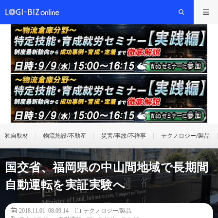
独自取材
物流施設/不動産
災害/事故/不祥事
テクノロジー/製品
国交省、福岡県の中山間地域で長期間
自動運転を実証実験へ
2018.11.01 08:09:14
テクノロジー/製品