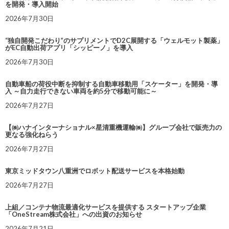
を開発・導入開始
2026年7月30日
“独自開発こだわり”のサプリメントでD2C展開する「ウェルモット製薬」
がEC自動出荷アプリ「シッピーノ」を導入
2026年7月30日
自動車船の荷役中断を抑制する自動車移動用「スケーター」を開発・導
入 ～自力走行できない車両を約5分で移動可能に～
2026年7月27日
【㈱ハナインターナショナル×星清重機運輸㈱】グループ会社で販売力の
更なる強化ねらう
2026年7月27日
東京ミッドタウン八重洲でロボット配送サービスを本格始動
2026年7月27日
上組／コンテナ物流最適化サービスを提供する スタートアップ企業
「OneStream株式会社」への出資のお知らせ
2026年7月21日