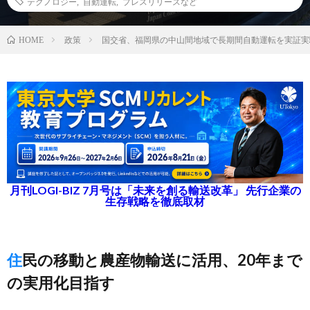
テクノロジー
,
自動運転
,
プレスリリースなど
政策
国交省、福岡県の中山間地域で長期間自動運転を実証実
HOME
月刊LOGI-BIZ 7月号は「未来を創る輸送改革」 先行企業の
生存戦略を徹底取材
住民の移動と農産物輸送に活用、20年まで
の実用化目指す