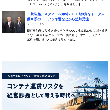
ービス「atena（アテナ）」を展開し[…]
三菱造船、メタノール燃料RORO船3隻をトヨタ自
動車系のトヨフジ海運などから追加受注
2025.03.22
既存重油船より輸送単位当たりのCO2排出量20％以上削減見
込む 三菱重工業グループの三菱造船は3月21日、メタノール
燃料を用いるRORO船計3隻をトヨ[…]