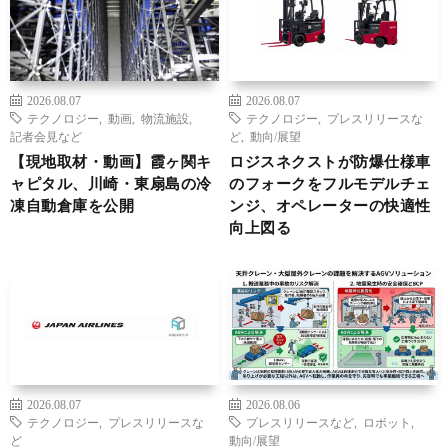
2026.08.07
2026.08.07
テクノロジー
,
動画
,
物流施設
,
テクノロジー
,
プレスリリースな
記者会見など
ど
,
動向/展望
【現地取材・動画】霞ヶ関キ
ロジスネクストが防爆仕様車
ャピタル、川崎・東扇島の冷
のフォークをフルモデルチェ
凍自動倉庫を公開
ンジ、オペレーターの快適性
向上図る
2026.08.07
2026.08.06
テクノロジー
,
プレスリリースな
プレスリリースなど
,
ロボット
,
ど
動向/展望