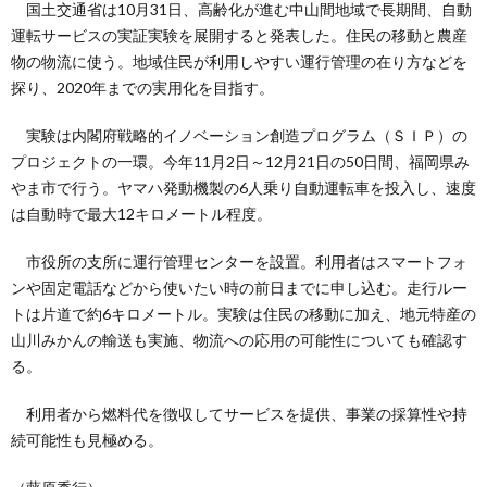
国土交通省は10月31日、高齢化が進む中山間地域で長期間、自動
運転サービスの実証実験を展開すると発表した。住民の移動と農産
物の物流に使う。地域住民が利用しやすい運行管理の在り方などを
探り、2020年までの実用化を目指す。
実験は内閣府戦略的イノベーション創造プログラム（ＳＩＰ）の
プロジェクトの一環。今年11月2日～12月21日の50日間、福岡県み
やま市で行う。ヤマハ発動機製の6人乗り自動運転車を投入し、速度
は自動時で最大12キロメートル程度。
市役所の支所に運行管理センターを設置。利用者はスマートフォ
ンや固定電話などから使いたい時の前日までに申し込む。走行ルー
トは片道で約6キロメートル。実験は住民の移動に加え、地元特産の
山川みかんの輸送も実施、物流への応用の可能性についても確認す
る。
利用者から燃料代を徴収してサービスを提供、事業の採算性や持
続可能性も見極める。