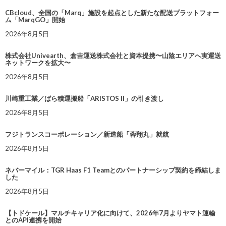
CBcloud、全国の「Marq」施設を起点とした新たな配送プラットフォー
ム「MarqGO」開始
2026年8月5日
株式会社Univearth、倉吉運送株式会社と資本提携〜山陰エリアへ実運送
ネットワークを拡大〜
2026年8月5日
川崎重工業／ばら積運搬船「ARISTOS II」の引き渡し
2026年8月5日
フジトランスコーポレーション／新造船「蓉翔丸」就航
2026年8月5日
ネバーマイル：TGR Haas F1 Teamとのパートナーシップ契約を締結しま
した
2026年8月5日
【トドケール】マルチキャリア化に向けて、2026年7月よりヤマト運輸
とのAPI連携を開始