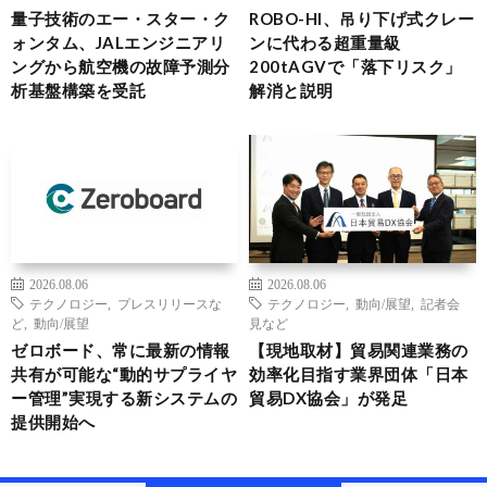
量子技術のエー・スター・ク
ROBO-HI、吊り下げ式クレー
ォンタム、JALエンジニアリ
ンに代わる超重量級
ングから航空機の故障予測分
200tAGVで「落下リスク」
析基盤構築を受託
解消と説明
2026.08.06
2026.08.06
テクノロジー
,
プレスリリースな
テクノロジー
,
動向/展望
,
記者会
ど
,
動向/展望
見など
ゼロボード、常に最新の情報
【現地取材】貿易関連業務の
共有が可能な“動的サプライヤ
効率化目指す業界団体「日本
ー管理”実現する新システムの
貿易DX協会」が発足
提供開始へ