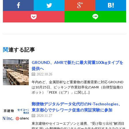
関連する記事
GROUND、AMRで新たに最大荷重100kgタイプを
提供へ
2022.10.26
年内めど、金属部材など重量物の運搬需要に対応 GROUND
は10月25日、ピッキング作業効率化のAMR（自律型協働ロ
ボット）「PEER（ピア）」に関し[…]
郵便物デジタルデータ化代行のN-Technologies、
東京都心でテレワーク促進の実証実験に参加
2020.11.27
東京建物やセイコーエプソンと連携、“受け取り出社”解消目
指す 届いた郵便物のデジタルデータ化を代行するクラウドサ