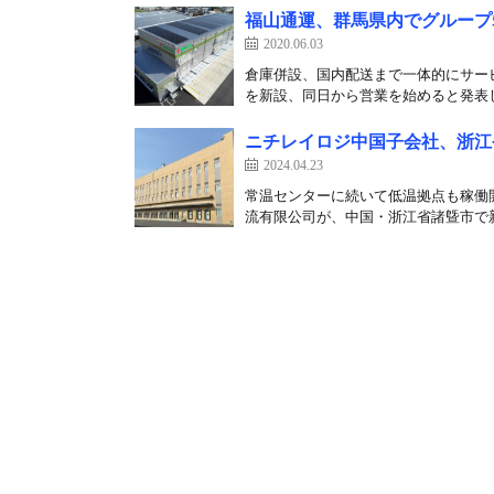
福山通運、群馬県内でグループ
2020.06.03
倉庫併設、国内配送まで一体的にサー
を新設、同日から営業を始めると発表した
ニチレイロジ中国子会社、浙江
2024.04.23
常温センターに続いて低温拠点も稼働開
流有限公司が、中国・浙江省諸曁市で新