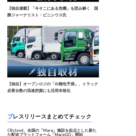
【独自連載】「今そこにある危機」を読み解く 国
際ジャーナリスト・ビニシウス氏
【独自】オープンロジの「AI梱包予測」、トラック
必要台数の迅速把握にも活用本格化
プレスリリースまとめてチェック
CBcloud、全国の「Marq」施設を起点とした新た
な配送プラットフォーム「MarqGO」開始