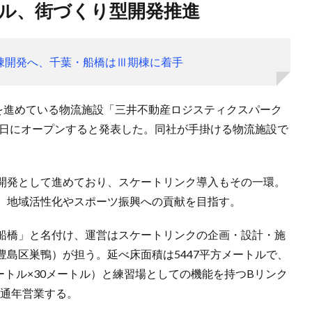
ートル、街づくり型開発推進
棟開発へ、千葉・船橋はⅢ期棟に着手
発を進めている物流施設「三井不動産ロジスティクスパーク
3日にオープンすると発表した。同社が手掛ける物流施設で
開発として進めており、スケートリンク導入もその一環。
、地域活性化やスポーツ振興への貢献を目指す。
船橋」と名付け、運営はスケートリンクの企画・設計・施
島区巣鴨）が担う。延べ床面積は5447平方メートルで、
ートル×30メートル）と練習場としての機能を持つBリンク
、通年営業する。