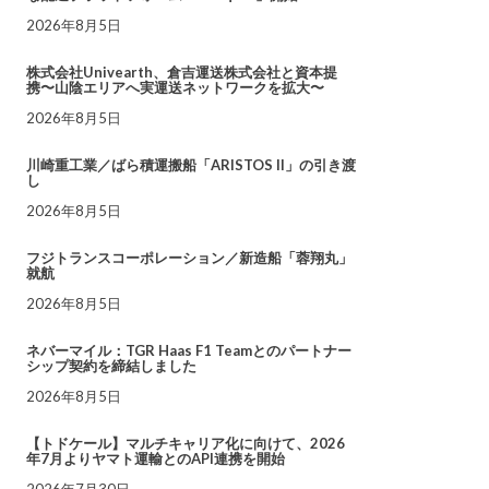
2026年8月5日
株式会社Univearth、倉吉運送株式会社と資本提
携〜山陰エリアへ実運送ネットワークを拡大〜
2026年8月5日
川崎重工業／ばら積運搬船「ARISTOS II」の引き渡
し
2026年8月5日
フジトランスコーポレーション／新造船「蓉翔丸」
就航
2026年8月5日
ネバーマイル：TGR Haas F1 Teamとのパートナー
シップ契約を締結しました
2026年8月5日
【トドケール】マルチキャリア化に向けて、2026
年7月よりヤマト運輸とのAPI連携を開始
2026年7月30日