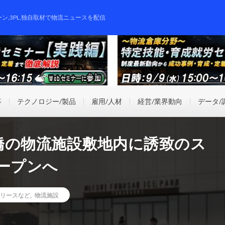
ーン,3PL,独自取材で物流ニュースを配信
事
テクノロジー/製品
雇用/人材
経営/業界動向
データ/
橋の物流施設敷地内に誘致のス
ープンへ
リースなど
,
物流施設