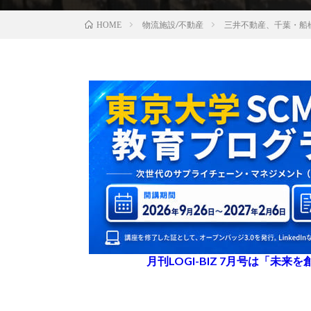
物流施設/不動産
三井不動産、千葉・船
HOME
月刊LOGI-BIZ 7月号は「未