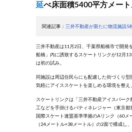
延べ床面積5400平方メ
関連記事：
三井不動産が新たに物流施設5
三井不動産は11月2日、千葉県船橋市で開
船橋」内に誘致するスケートリンクが12月1
は初の試み。
同施設は周辺住民らにも配慮した街づくり型
気軽にアイススケートを楽しめる環境を整え
スケートリンクは「三井不動産アイスパーク
工などを手掛けるパティネレジャー（東京都豊
国際スケート連盟基準準拠のAリンク（60メ
（24メートル×38メートル）の2面で構成し