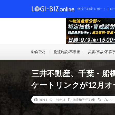
物流不動産,ロボット,ドロ
独自取材
物流施設/不動産
災害/事故/不祥
三井不動産、千葉・船
ケートリンクが12月オ
2020.11.02 16:03:25
物流施設/不動産
プレスリ