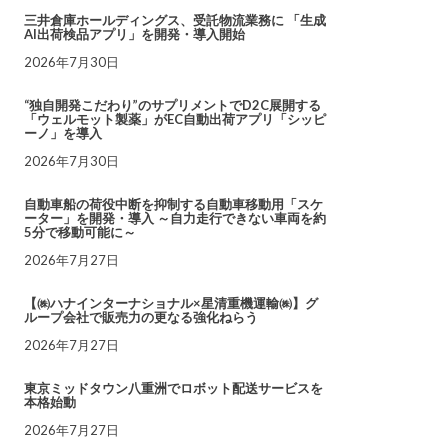
三井倉庫ホールディングス、受託物流業務に 「生成
AI出荷検品アプリ」を開発・導入開始
2026年7月30日
“独自開発こだわり”のサプリメントでD2C展開する
「ウェルモット製薬」がEC自動出荷アプリ「シッピ
ーノ」を導入
2026年7月30日
自動車船の荷役中断を抑制する自動車移動用「スケ
ーター」を開発・導入 ～自力走行できない車両を約
5分で移動可能に～
2026年7月27日
【㈱ハナインターナショナル×星清重機運輸㈱】グ
ループ会社で販売力の更なる強化ねらう
2026年7月27日
東京ミッドタウン八重洲でロボット配送サービスを
本格始動
2026年7月27日