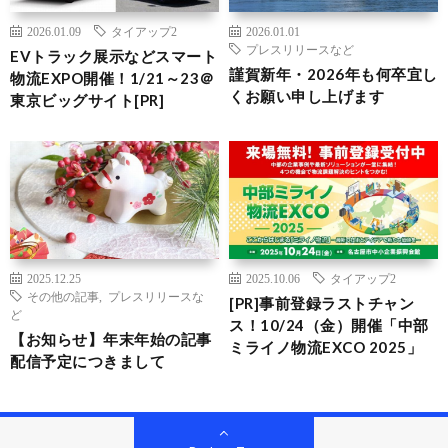
2026.01.09
タイアップ2
2026.01.01
プレスリリースなど
EVトラック展示などスマート
謹賀新年・2026年も何卒宜し
物流EXPO開催！1/21～23＠
くお願い申し上げます
東京ビッグサイト[PR]
2025.12.25
2025.10.06
タイアップ2
その他の記事
,
プレスリリースな
[PR]事前登録ラストチャン
ど
ス！10/24（金）開催「中部
【お知らせ】年末年始の記事
ミライノ物流EXCO 2025」
配信予定につきまして