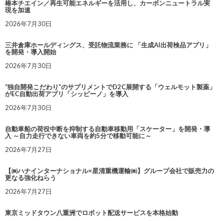
椿本チエイン／再生可能エネルギーを活用し、カーボンニュートラル実
現を加速
2026年7月30日
三井倉庫ホールディングス、受託物流業務に 「生成AI出荷検品アプリ」
を開発・導入開始
2026年7月30日
“独自開発こだわり”のサプリメントでD2C展開する「ウェルモット製薬」
がEC自動出荷アプリ「シッピーノ」を導入
2026年7月30日
自動車船の荷役中断を抑制する自動車移動用「スケーター」を開発・導
入 ～自力走行できない車両を約5分で移動可能に～
2026年7月27日
【㈱ハナインターナショナル×星清重機運輸㈱】グループ会社で販売力の
更なる強化ねらう
2026年7月27日
東京ミッドタウン八重洲でロボット配送サービスを本格始動