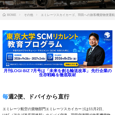
その他
エミレーツスカイカーゴ、羽田への旅客機貨物便運航
HOME
月刊LOGI-BIZ 7月号は「未来を創る輸送改革」 先行企業の
生存戦略を徹底取材
毎週2便、ドバイから直行
エミレーツ航空の貨物部門エミレーツスカイカーゴは11月2日、
UAE（アラブ首長国連邦）のドバイ空港～羽田空港間で旅客機貨物