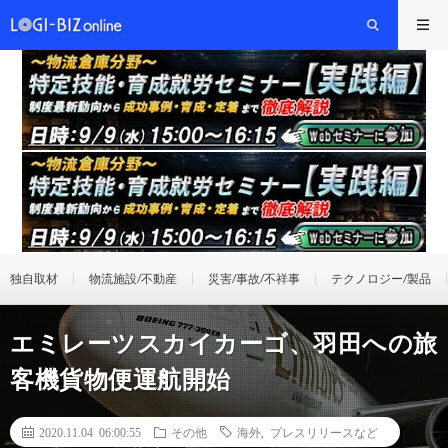
独自取材
物流施設/不動産
災害/事故/不祥事
テクノロジー/製品
エミレーツスカイカーゴ、羽田への旅
客機貨物便運航開始
2020.11.04 06:00:55
その他
海外
,
プレスリリースなど