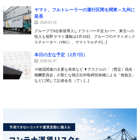
ヤマト、フルトレーラーの運行区間を関東～九州に
延長
2020.03.10
グループで8台新規導入しドライバー不足カバー、東北への
投入も視野 ヤマト運輸は3月10日、グループのヤマトボック
スチャーター（YBC）、ヤマトマルチチ[…]
本日の主な予定（2月7日）
2020.02.07
※物流関連の主要な発表など ▼アスクルの「（暫定）指名・
報酬委員会」が新たな独立社外取締役候補による「抱負文」
などに関して記者会見 （了）[…]