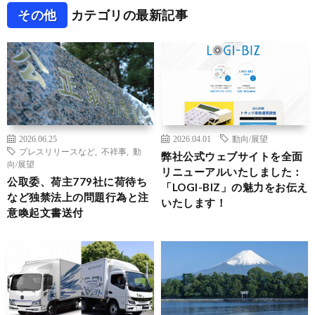
その他
カテゴリの最新記事
2026.06.25
2026.04.01
動向/展望
プレスリリースなど
,
不祥事
,
動
弊社公式ウェブサイトを全面
向/展望
リニューアルいたしました：
公取委、荷主779社に荷待ち
「LOGI-BIZ」の魅力をお伝え
など独禁法上の問題行為と注
いたします！
意喚起文書送付