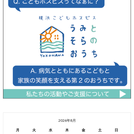
2026年8月
月
火
水
木
金
土
日