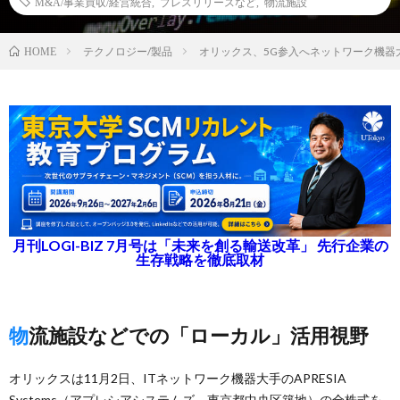
M&A/事業買収/経営統合
,
プレスリリースなど
,
物流施設
テクノロジー/製品
オリックス、5G参入へネットワーク機器
HOME
月刊LOGI-BIZ 7月号は「未来を創る輸送改革」 先行企業の
生存戦略を徹底取材
物流施設などでの「ローカル」活用視野
オリックスは11月2日、ITネットワーク機器大手のAPRESIA
Systems（アプレシアシステムズ、東京都中央区築地）の全株式を