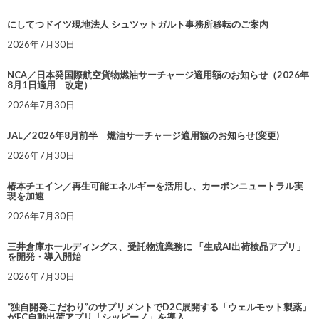
にしてつドイツ現地法人 シュツットガルト事務所移転のご案内
2026年7月30日
NCA／日本発国際航空貨物燃油サーチャージ適用額のお知らせ（2026年
8月1日適用 改定）
2026年7月30日
JAL／2026年8月前半 燃油サーチャージ適用額のお知らせ(変更)
2026年7月30日
椿本チエイン／再生可能エネルギーを活用し、カーボンニュートラル実
現を加速
2026年7月30日
三井倉庫ホールディングス、受託物流業務に 「生成AI出荷検品アプリ」
を開発・導入開始
2026年7月30日
“独自開発こだわり”のサプリメントでD2C展開する「ウェルモット製薬」
がEC自動出荷アプリ「シッピーノ」を導入