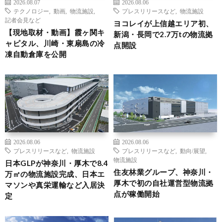
2026.08.07
2026.08.06
テクノロジー
,
動画
,
物流施設
,
プレスリリースなど
,
物流施設
記者会見など
ヨコレイが上信越エリア初、
【現地取材・動画】霞ヶ関キ
新潟・長岡で2.7万tの物流拠
ャピタル、川崎・東扇島の冷
点開設
凍自動倉庫を公開
2026.08.06
2026.08.06
プレスリリースなど
,
物流施設
プレスリリースなど
,
動向/展望
,
物流施設
日本GLPが神奈川・厚木で8.4
住友林業グループ、神奈川・
万㎡の物流施設完成、日本エ
厚木で初の自社運営型物流拠
マソンや真栄運輸など入居決
点が稼働開始
定