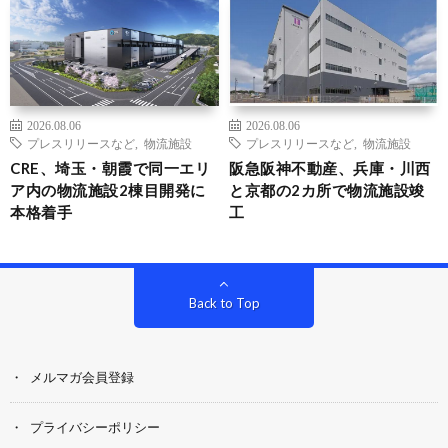
2026.08.06
2026.08.06
プレスリリースなど
,
物流施設
プレスリリースなど
,
物流施設
CRE、埼玉・朝霞で同一エリ
阪急阪神不動産、兵庫・川西
ア内の物流施設2棟目開発に
と京都の2カ所で物流施設竣
本格着手
工
Back to Top
メルマガ会員登録
プライバシーポリシー