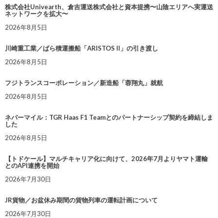
株式会社Univearth、倉吉運送株式会社と資本提携〜山陰エリアへ実運送
ネットワークを拡大〜
2026年8月5日
川崎重工業／ばら積運搬船「ARISTOS II」の引き渡し
2026年8月5日
フジトランスコーポレーション／新造船「蓉翔丸」就航
2026年8月5日
ネバーマイル：TGR Haas F1 Teamとのパートナーシップ契約を締結しま
した
2026年8月5日
【トドケール】マルチキャリア化に向けて、2026年7月よりヤマト運輸
とのAPI連携を開始
2026年7月30日
JR貨物／お盆休み期間の貨物列車の運転計画について
2026年7月30日