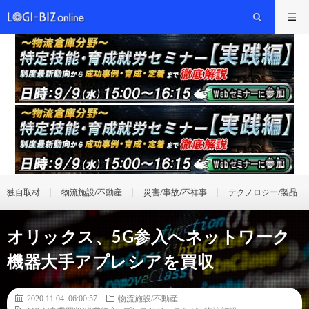
独自取材
物流施設/不動産
災害/事故/不祥事
テクノロジー/製品
オリックス、5G参入へネットワーク
機器大手アプレシアを買収
2020.11.04 06:00:57
物流施設/不動産