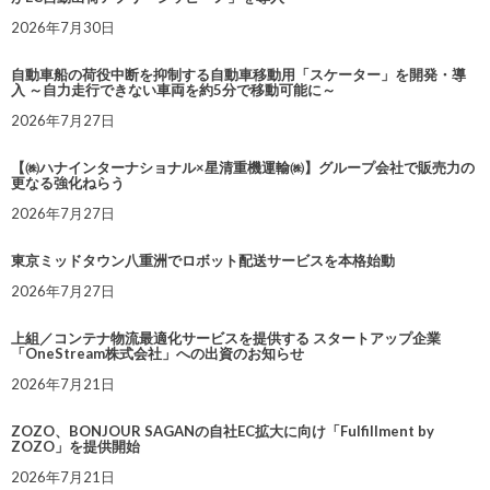
2026年7月30日
自動車船の荷役中断を抑制する自動車移動用「スケーター」を開発・導
入 ～自力走行できない車両を約5分で移動可能に～
2026年7月27日
【㈱ハナインターナショナル×星清重機運輸㈱】グループ会社で販売力の
更なる強化ねらう
2026年7月27日
東京ミッドタウン八重洲でロボット配送サービスを本格始動
2026年7月27日
上組／コンテナ物流最適化サービスを提供する スタートアップ企業
「OneStream株式会社」への出資のお知らせ
2026年7月21日
ZOZO、BONJOUR SAGANの自社EC拡大に向け「Fulfillment by
ZOZO」を提供開始
2026年7月21日