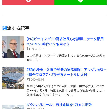
関連する記事
[PR]ビーイングHD喜多社長らが講演、データ活用
でSCM5.0時代に立ち向かう
2023.12.18
この投稿はパスワードで保護されているため抜粋文はありま
せん。[…]
ESRが埼玉・久喜で開発の物流施設、アマゾンが3～
4階全フロア7・2万平方メートルに入居
2020.01.08
契約は24年12月末までの5年間、大阪・藤井寺に次いで2件
目 ESRは1月8日、埼玉県久喜市で開発した地上4階建ての大
型物流施設「ESR久喜ディストリ[…]
NXシンガポール、自社倉庫を4万㎡に拡張