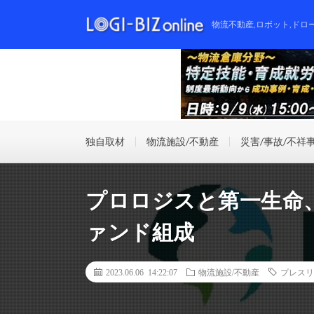
物流不動産,ロボット,ドロ
独自取材
物流施設/不動産
災害/事故/不祥
プロロジスと第一生命
ァンド組成
2023.06.06 14:22:07
物流施設/不動産
プレスリ