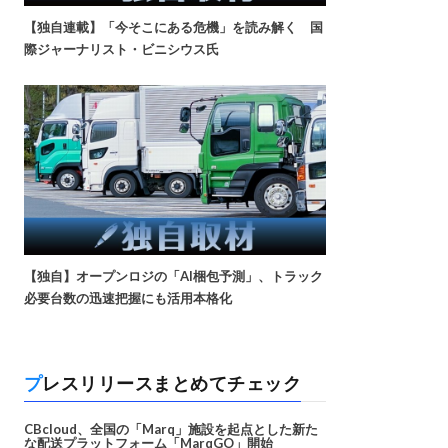
【独自連載】「今そこにある危機」を読み解く 国
際ジャーナリスト・ビニシウス氏
【独自】オープンロジの「AI梱包予測」、トラック
必要台数の迅速把握にも活用本格化
プレスリリースまとめてチェック
CBcloud、全国の「Marq」施設を起点とした新た
な配送プラットフォーム「MarqGO」開始