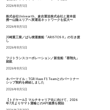
2026年8月5日
株式会社Univearth、倉吉運送株式会社と資本提
携〜山陰エリアへ実運送ネットワークを拡大〜
2026年8月5日
川崎重工業／ばら積運搬船「ARISTOS II」の引き渡
し
2026年8月5日
フジトランスコーポレーション／新造船「蓉翔丸」
就航
2026年8月5日
ネバーマイル：TGR Haas F1 Teamとのパートナー
シップ契約を締結しました
2026年8月5日
【トドケール】マルチキャリア化に向けて、2026
年7月よりヤマト運輸とのAPI連携を開始
2026年7月30日