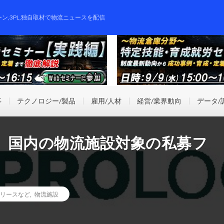
ーン,3PL,独自取材で物流ニュースを配信
事
テクノロジー/製品
雇用/人材
経営/業界動向
データ/
、国内の物流施設対象の私募フ
リースなど
,
物流施設