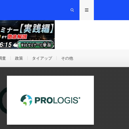
調査
政策
タイアップ
その他