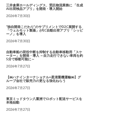
三井倉庫ホールディングス、受託物流業務に 「生成
AI出荷検品アプリ」を開発・導入開始
2026年7月30日
“独自開発こだわり”のサプリメントでD2C展開する
「ウェルモット製薬」がEC自動出荷アプリ「シッピ
ーノ」を導入
2026年7月30日
自動車船の荷役中断を抑制する自動車移動用「スケ
ーター」を開発・導入 ～自力走行できない車両を約
5分で移動可能に～
2026年7月27日
【㈱ハナインターナショナル×星清重機運輸㈱】グ
ループ会社で販売力の更なる強化ねらう
2026年7月27日
東京ミッドタウン八重洲でロボット配送サービスを
本格始動
2026年7月27日