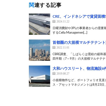
関連する記事
CRE、インドネシアで賃貸面積
2024.11.22
日曜消費財や3PLの事業者からの需要期待
するCella Managemen[…]
首都圏の大規模マルチテナント
2022.11.01
CBRE調査、「しばらくは需給の緩和基
四半期（7～9月）の大規模マルチテナン
大和ハウスリート、物流施設6件
2019.08.27
小規模物件など、ポートフォリオ見直
ス・アセットマネジメントは8月23日、