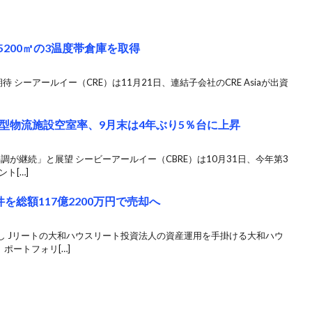
5200㎡の3温度帯倉庫を取得
 シーアールイー（CRE）は11月21日、連結子会社のCRE Asiaが出資
型物流施設空室率、9月末は4年ぶり5％台に上昇
調が継続」と展望 シービーアールイー（CBRE）は10月31日、今年第3
ト[…]
を総額117億2200万円で売却へ
し Jリートの大和ハウスリート投資法人の資産運用を手掛ける大和ハウ
ポートフォリ[…]