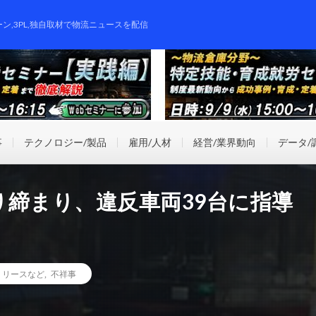
ーン,3PL,独自取材で物流ニュースを配信
事
テクノロジー/製品
雇用/人材
経営/業界動向
データ/
り締まり、違反車両39台に指導
リリースなど
,
不祥事