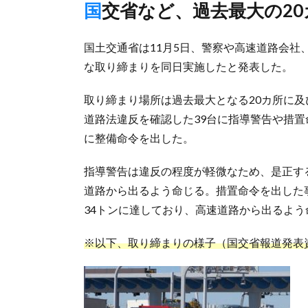
国交省など、過去最大の2
国土交通省は11月5日、警察や高速道路会
な取り締まりを同日実施したと発表した。
取り締まり場所は過去最大となる20カ所に及
道路法違反を確認した39台に指導警告や措
に整備命令を出した。
指導警告は違反の程度が軽微なため、是正す
道路から出るよう命じる。措置命令を出した事
34トンに達しており、高速道路から出るよう
※以下、取り締まりの様子（国交省報道発表