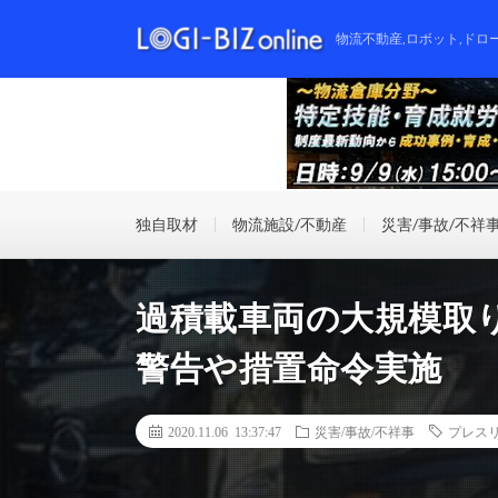
物流不動産,ロボット,ドロ
独自取材
物流施設/不動産
災害/事故/不祥
過積載車両の大規模取
警告や措置命令実施
2020.11.06 13:37:47
災害/事故/不祥事
プレス