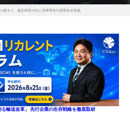
り締まり、違反車両39台に指導警告や措置命令実施
来を創る輸送改革」 先行企業の生存戦略を徹底取材