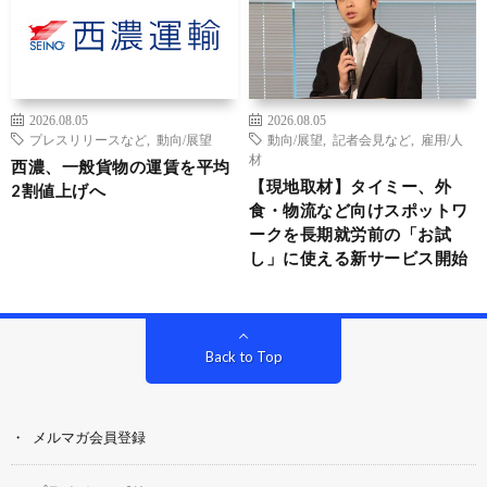
2026.08.05
2026.08.05
プレスリリースなど
,
動向/展望
動向/展望
,
記者会見など
,
雇用/人
材
西濃、一般貨物の運賃を平均
【現地取材】タイミー、外
2割値上げへ
食・物流など向けスポットワ
ークを長期就労前の「お試
し」に使える新サービス開始
Back to Top
メルマガ会員登録