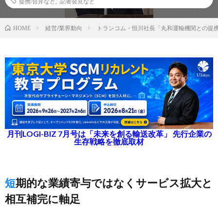
提携/合弁など
,
記者会見など
経営/業界動向
トランコム・恒川社長「丸和運輸機関との提
HOME
月刊LOGI-BIZ 7月号は「未来を創る輸送改革」 先行企業の
生存戦略を徹底取材
短期的な業績寄与ではなくサービス拡大と
相互補完に軸足