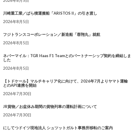
2026年8月5日
川崎重工業／ばら積運搬船「ARISTOS II」の引き渡し
2026年8月5日
フジトランスコーポレーション／新造船「蓉翔丸」就航
2026年8月5日
ネバーマイル：TGR Haas F1 Teamとのパートナーシップ契約を締結しま
した
2026年8月5日
【トドケール】マルチキャリア化に向けて、2026年7月よりヤマト運輸
とのAPI連携を開始
2026年7月30日
JR貨物／お盆休み期間の貨物列車の運転計画について
2026年7月30日
にしてつドイツ現地法人 シュツットガルト事務所移転のご案内