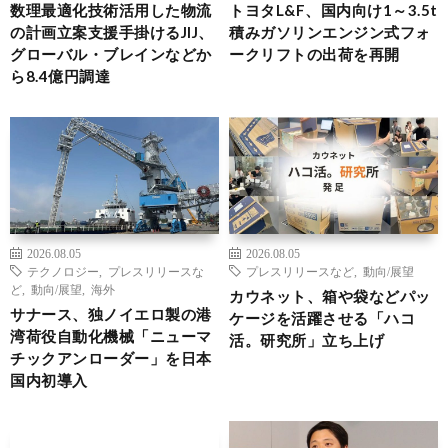
数理最適化技術活用した物流
トヨタL&F、国内向け1～3.5t
の計画立案支援手掛けるJIJ、
積みガソリンエンジン式フォ
グローバル・ブレインなどか
ークリフトの出荷を再開
ら8.4億円調達
2026.08.05
2026.08.05
テクノロジー
,
プレスリリースな
プレスリリースなど
,
動向/展望
ど
,
動向/展望
,
海外
カウネット、箱や袋などパッ
サナース、独ノイエロ製の港
ケージを活躍させる「ハコ
湾荷役自動化機械「ニューマ
活。研究所」立ち上げ
チックアンローダー」を日本
国内初導入