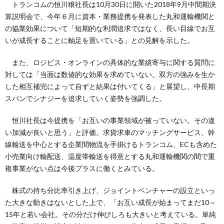
トランコムの恒川穣社長は10月30日に開いた2018年9月中間期決
算説明会で、今年６月に資本・業務提携を発表した丸和運輸機関と
の協業効果について「短期的な利潤追求ではなく、長い目線でお互
いが成長することに軸足を置いている」との見解を示した。
また、ロジビス・オンラインの具体的な業績寄与に関する質問に
対しては「当面は数値的な効果を求めていない。双方の強みを生か
した相互補完によって自ずと結果は付いてくる」と展望し、中長期
スパンでシナジーを追求していく姿勢を強調した。
恒川社長は今提携を「お互いの事業領域が被っていない。その違
い加減が良いと思う」と評価。求貨求車のマッチングサービス、幹
線輸送を中心とする企業間物流を手掛けるトランコム、ECも含めた
小売業向け輸配送、温度帯輸送を得意とする丸和運輸機関の間で重
複事業がない点は今後プラスに働くとみている。
株式の持ち分比率引き上げ、ジョイントベンチャーの設立といっ
た大きな動きはないとした上で、「お互い成長が始まってまだ10～
15年と若い会社。その分だけ伸びしろも大きいと考えている。単純