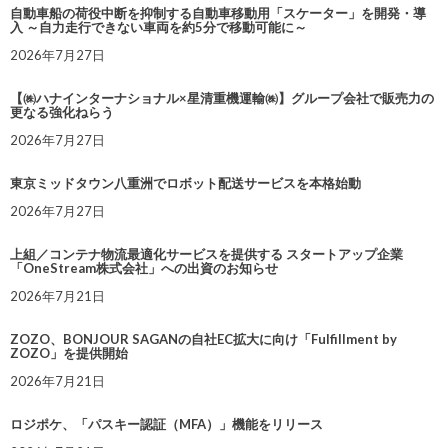
自動車船の荷役中断を抑制する自動車移動用「スケーター」を開発・導
入 ～自力走行できない車両を約5分で移動可能に～
2026年7月27日
【㈱ハナインターナショナル×星清重機運輸㈱】グループ会社で販売力の
更なる強化ねらう
2026年7月27日
東京ミッドタウン八重洲でロボット配送サービスを本格始動
2026年7月27日
上組／コンテナ物流最適化サービスを提供する スタートアップ企業
「OneStream株式会社」への出資のお知らせ
2026年7月21日
ZOZO、BONJOUR SAGANの自社EC拡大に向け「Fulfillment by
ZOZO」を提供開始
2026年7月21日
ロジポケ、「パスキー認証（MFA）」機能をリリース