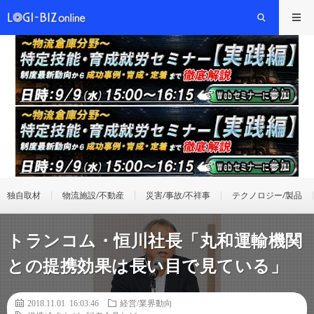
独自取材
物流施設/不動産
災害/事故/不祥事
テクノロジー/製品
トランコム・恒川社長「丸和運輸機関
との提携効果は長い目で見ている」
2018.11.01 16:03:46
経営/業界動向