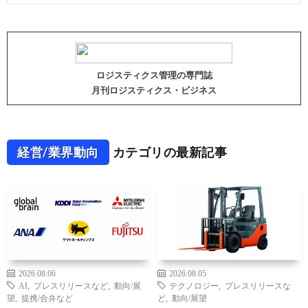
ロジスティクス管理の専門誌
月刊ロジスティクス・ビジネス
経営/業界動向
カテゴリの最新記事
2026.08.06
2026.08.05
AI
,
プレスリリースなど
,
動向/展
テクノロジー
,
プレスリリースな
望
,
提携/合弁など
ど
,
動向/展望