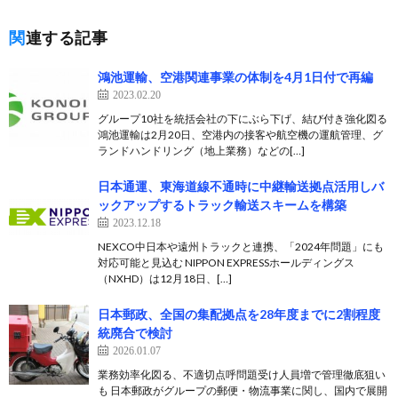
関連する記事
鴻池運輸、空港関連事業の体制を4月1日付で再編
2023.02.20
グループ10社を統括会社の下にぶら下げ、結び付き強化図る
鴻池運輸は2月20日、空港内の接客や航空機の運航管理、グ
ランドハンドリング（地上業務）などの[…]
日本通運、東海道線不通時に中継輸送拠点活用しバ
ックアップするトラック輸送スキームを構築
2023.12.18
NEXCO中日本や遠州トラックと連携、「2024年問題」にも
対応可能と見込む NIPPON EXPRESSホールディングス
（NXHD）は12月18日、[…]
日本郵政、全国の集配拠点を28年度までに2割程度
統廃合で検討
2026.01.07
業務効率化図る、不適切点呼問題受け人員増で管理徹底狙い
も 日本郵政がグループの郵便・物流事業に関し、国内で展開