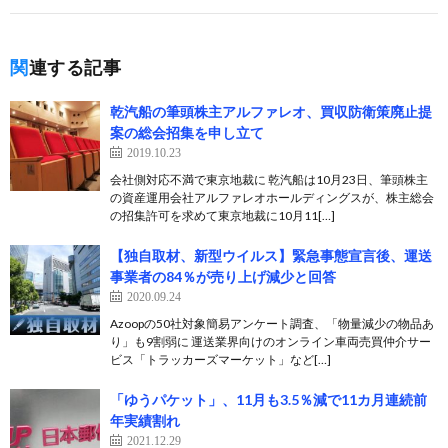
関連する記事
乾汽船の筆頭株主アルファレオ、買収防衛策廃止提
案の総会招集を申し立て
2019.10.23
会社側対応不満で東京地裁に 乾汽船は10月23日、筆頭株主
の資産運用会社アルファレオホールディングスが、株主総会
の招集許可を求めて東京地裁に10月11[…]
【独自取材、新型ウイルス】緊急事態宣言後、運送
事業者の84％が売り上げ減少と回答
2020.09.24
Azoopの50社対象簡易アンケート調査、「物量減少の物品あ
り」も9割弱に 運送業界向けのオンライン車両売買仲介サー
ビス「トラッカーズマーケット」など[…]
「ゆうパケット」、11月も3.5％減で11カ月連続前
年実績割れ
2021.12.29