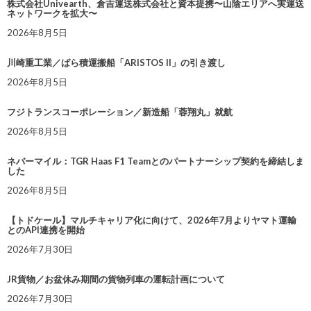
株式会社Univearth、倉吉運送株式会社と資本提携〜山陰エリアへ実運送
ネットワークを拡大〜
2026年8月5日
川崎重工業／ばら積運搬船「ARISTOS II」の引き渡し
2026年8月5日
フジトランスコーポレーション／新造船「蓉翔丸」就航
2026年8月5日
ネバーマイル：TGR Haas F1 Teamとのパートナーシップ契約を締結しま
した
2026年8月5日
【トドケール】マルチキャリア化に向けて、2026年7月よりヤマト運輸
とのAPI連携を開始
2026年7月30日
JR貨物／お盆休み期間の貨物列車の運転計画について
2026年7月30日