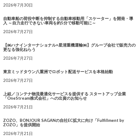
2026年7月30日
自動車船の荷役中断を抑制する自動車移動用「スケーター」を開発・導
入 ～自力走行できない車両を約5分で移動可能に～
2026年7月27日
【㈱ハナインターナショナル×星清重機運輸㈱】グループ会社で販売力の
更なる強化ねらう
2026年7月27日
東京ミッドタウン八重洲でロボット配送サービスを本格始動
2026年7月27日
上組／コンテナ物流最適化サービスを提供する スタートアップ企業
「OneStream株式会社」への出資のお知らせ
2026年7月21日
ZOZO、BONJOUR SAGANの自社EC拡大に向け「Fulfillment by
ZOZO」を提供開始
2026年7月21日