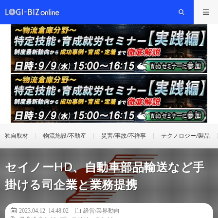
独自取材
物流施設/不動産
災害/事故/不祥事
テクノロジー/製品
セイノーHD、自動車部品輸送など手
掛ける司企業と業務提携
2023.04.12 14:48:02
経営/業界動向