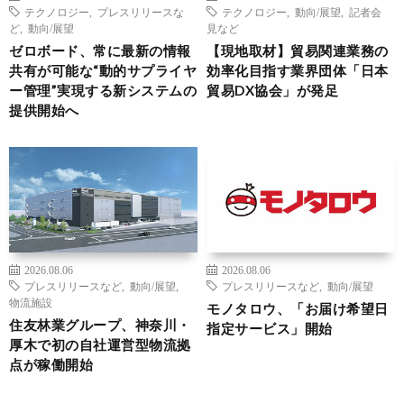
テクノロジー
,
プレスリリースな
テクノロジー
,
動向/展望
,
記者会
ど
,
動向/展望
見など
ゼロボード、常に最新の情報
【現地取材】貿易関連業務の
共有が可能な“動的サプライヤ
効率化目指す業界団体「日本
ー管理”実現する新システムの
貿易DX協会」が発足
提供開始へ
2026.08.06
2026.08.06
プレスリリースなど
,
動向/展望
,
プレスリリースなど
,
動向/展望
物流施設
モノタロウ、「お届け希望日
住友林業グループ、神奈川・
指定サービス」開始
厚木で初の自社運営型物流拠
点が稼働開始