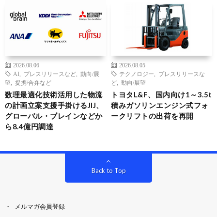
2026.08.06
2026.08.05
AI
,
プレスリリースなど
,
動向/展
テクノロジー
,
プレスリリースな
望
,
提携/合弁など
ど
,
動向/展望
数理最適化技術活用した物流
トヨタL&F、国内向け1～3.5t
の計画立案支援手掛けるJIJ、
積みガソリンエンジン式フォ
グローバル・ブレインなどか
ークリフトの出荷を再開
ら8.4億円調達
Back to Top
メルマガ会員登録