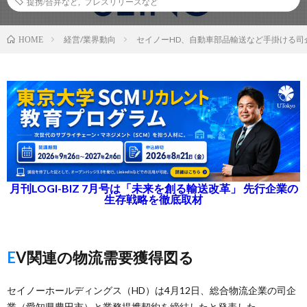
提携/合弁など
,
プレスリリースなど
経営/業界動向
セイノーHD、自動車部品輸送など手掛ける司
HOME
月刊LOGI-BIZ 7月号は「未来を創る輸送改革」 先行企業の
生存戦略を徹底取材
EV関連の物流需要獲得図る
セイノーホールディングス（HD）は4月12日、総合物流企業の司企
業（愛知県豊田市）と業務提携契約を締結したと発表した。