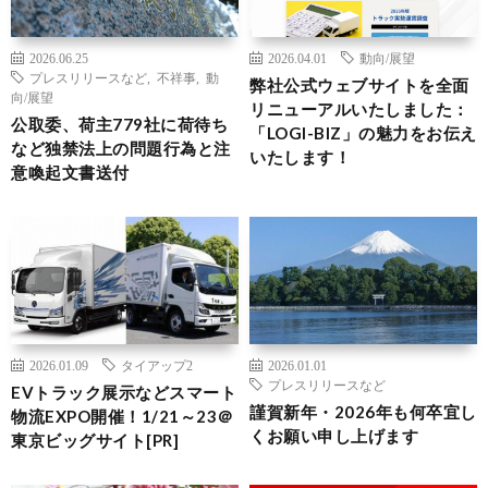
2026.06.25
2026.04.01
動向/展望
プレスリリースなど
,
不祥事
,
動
弊社公式ウェブサイトを全面
向/展望
リニューアルいたしました：
公取委、荷主779社に荷待ち
「LOGI-BIZ」の魅力をお伝え
など独禁法上の問題行為と注
いたします！
意喚起文書送付
2026.01.09
タイアップ2
2026.01.01
プレスリリースなど
EVトラック展示などスマート
謹賀新年・2026年も何卒宜し
物流EXPO開催！1/21～23＠
くお願い申し上げます
東京ビッグサイト[PR]