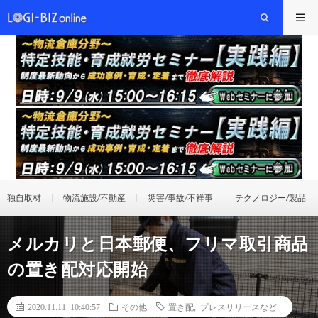
独自取材
物流施設/不動産
災害/事故/不祥事
テクノロジー/製品
メルカリと日本郵便、フリマ取引商品
の置き配対応開始
2020.11.11 10:40:57
その他
置き配
,
プレスリリースなど