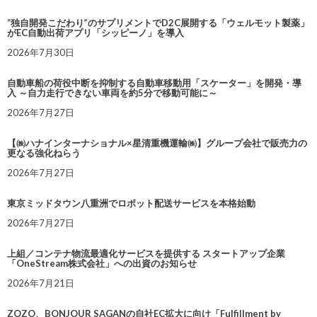
“独自開発こだわり”のサプリメントでD2C展開する「ウェルモット製薬」
がEC自動出荷アプリ「シッピーノ」を導入
2026年7月30日
自動車船の荷役中断を抑制する自動車移動用「スケーター」を開発・導
入 ～自力走行できない車両を約5分で移動可能に～
2026年7月27日
【㈱ハナインターナショナル×星清重機運輸㈱】グループ会社で販売力の
更なる強化ねらう
2026年7月27日
東京ミッドタウン八重洲でロボット配送サービスを本格始動
2026年7月27日
上組／コンテナ物流最適化サービスを提供する スタートアップ企業
「OneStream株式会社」への出資のお知らせ
2026年7月21日
ZOZO、BONJOUR SAGANの自社EC拡大に向け「Fulfillment by