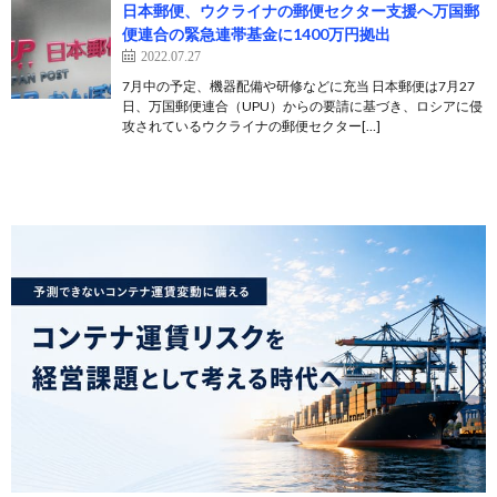
日本郵便、ウクライナの郵便セクター支援へ万国郵
便連合の緊急連帯基金に1400万円拠出
2022.07.27
7月中の予定、機器配備や研修などに充当 日本郵便は7月27
日、万国郵便連合（UPU）からの要請に基づき、ロシアに侵
攻されているウクライナの郵便セクター[…]