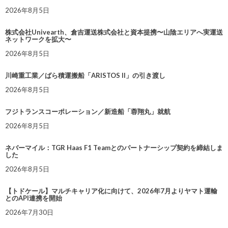
2026年8月5日
株式会社Univearth、倉吉運送株式会社と資本提携〜山陰エリアへ実運送
ネットワークを拡大〜
2026年8月5日
川崎重工業／ばら積運搬船「ARISTOS II」の引き渡し
2026年8月5日
フジトランスコーポレーション／新造船「蓉翔丸」就航
2026年8月5日
ネバーマイル：TGR Haas F1 Teamとのパートナーシップ契約を締結しま
した
2026年8月5日
【トドケール】マルチキャリア化に向けて、2026年7月よりヤマト運輸
とのAPI連携を開始
2026年7月30日