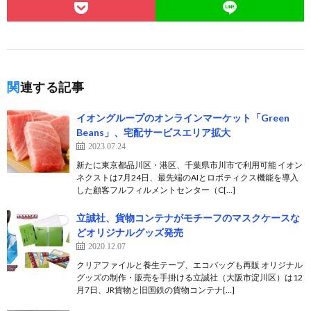
関連する記事
イオングループのオンラインマーケット「Green
Beans」、宅配サービスエリア拡大
2023.07.24
新たに東京都品川区・港区、千葉県市川市で利用可能 イオン
ネクストは7月24日、最先端のAIとロボティクス機能を導入
した顧客フルフィルメントセンター（C[…]
立誠社、貨物コンテナがモチーフのマスクケースな
どオリジナルグッズ発売
2020.12.07
クリアファイルと養生テープ、エコバッグも再販 オリジナル
グッズの制作・販売を手掛ける立誠社（大阪市淀川区）は12
月7日、JR貨物と旧国鉄の貨物コンテナ[…]