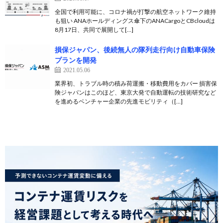
全国で利用可能に、コロナ禍が打撃の航空ネットワーク維持
も狙い ANAホールディングス傘下のANACargoとCBcloudは
8月17日、共同で展開して[…]
損保ジャパン、後続無人の隊列走行向け自動車保険
プランを開発
2021.05.06
業界初、トラブル時の積み荷運搬・移動費用をカバー 損害保
険ジャパンはこのほど、東京大発で自動運転の技術研究など
を進めるベンチャー企業の先進モビリティ（[…]