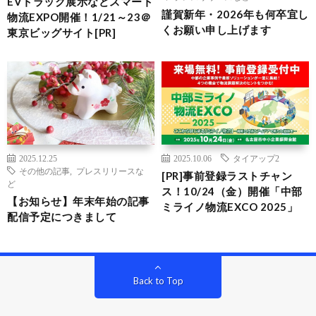
EVトラック展示などスマート
謹賀新年・2026年も何卒宜し
物流EXPO開催！1/21～23＠
くお願い申し上げます
東京ビッグサイト[PR]
2025.12.25
2025.10.06
タイアップ2
その他の記事
,
プレスリリースな
[PR]事前登録ラストチャン
ど
ス！10/24（金）開催「中部
【お知らせ】年末年始の記事
ミライノ物流EXCO 2025」
配信予定につきまして
Back to Top