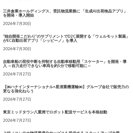
三井倉庫ホールディングス、受託物流業務に 「生成AI出荷検品アプリ」
を開発・導入開始
2026年7月30日
“独自開発こだわり”のサプリメントでD2C展開する「ウェルモット製薬」
がEC自動出荷アプリ「シッピーノ」を導入
2026年7月30日
自動車船の荷役中断を抑制する自動車移動用「スケーター」を開発・導
入 ～自力走行できない車両を約5分で移動可能に～
2026年7月27日
【㈱ハナインターナショナル×星清重機運輸㈱】グループ会社で販売力の
更なる強化ねらう
2026年7月27日
東京ミッドタウン八重洲でロボット配送サービスを本格始動
2026年7月27日