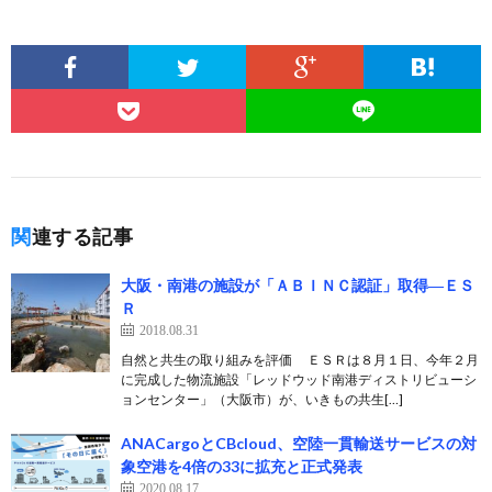
関連する記事
大阪・南港の施設が「ＡＢＩＮＣ認証」取得―ＥＳ
Ｒ
2018.08.31
自然と共生の取り組みを評価 ＥＳＲは８月１日、今年２月
に完成した物流施設「レッドウッド南港ディストリビューシ
ョンセンター」（大阪市）が、いきもの共生[…]
ANACargoとCBcloud、空陸一貫輸送サービスの対
象空港を4倍の33に拡充と正式発表
2020.08.17