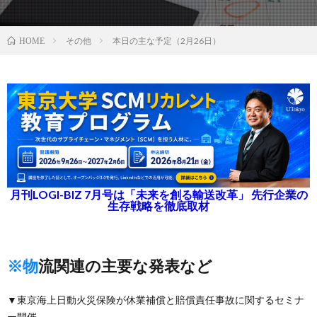
その他
本日の主な予定（2月26日）
HOME
月刊LOGI-BIZ 7月号は「未来を創る輸送改革」 先行企業の
生存戦略を徹底取材
※物流関連の主要な発表など
▼東京海上日動火災保険が休業補償と賠償責任事故に関するセミナ
ー開催