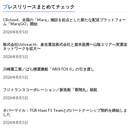
プレスリリースまとめてチェック
CBcloud、全国の「Marq」施設を起点とした新たな配送プラットフォー
ム「MarqGO」開始
2026年8月5日
株式会社Univearth、倉吉運送株式会社と資本提携〜山陰エリアへ実運送
ネットワークを拡大〜
2026年8月5日
川崎重工業／ばら積運搬船「ARISTOS II」の引き渡し
2026年8月5日
フジトランスコーポレーション／新造船「蓉翔丸」就航
2026年8月5日
ネバーマイル：TGR Haas F1 Teamとのパートナーシップ契約を締結しま
した
2026年8月5日