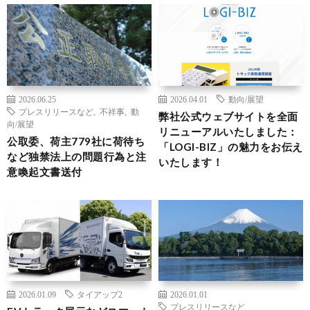
2026.06.25
2026.04.01
動向/展望
プレスリリースなど
,
不祥事
,
動
弊社公式ウェブサイトを全面
向/展望
リニューアルいたしました：
公取委、荷主779社に荷待ち
「LOGI-BIZ」の魅力をお伝え
など独禁法上の問題行為と注
いたします！
意喚起文書送付
2026.01.09
タイアップ2
2026.01.01
プレスリリースなど