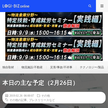
独自取材
物流施設/不動産
災害/事故/不祥事
テクノロジー/製品
本日の主な予定（2月26日）
2019.02.26 06:00:07
その他
その他の記事
,
プレスリリースなど