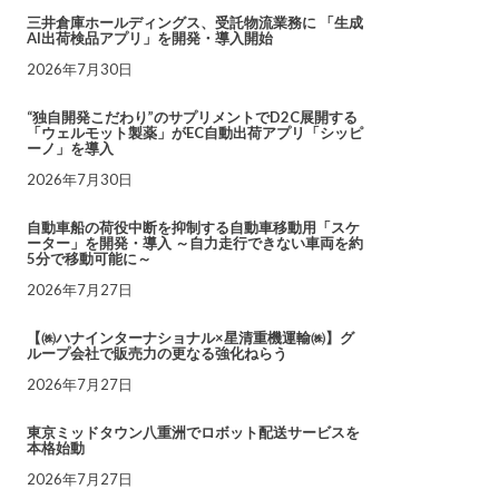
三井倉庫ホールディングス、受託物流業務に 「生成
AI出荷検品アプリ」を開発・導入開始
2026年7月30日
“独自開発こだわり”のサプリメントでD2C展開する
「ウェルモット製薬」がEC自動出荷アプリ「シッピ
ーノ」を導入
2026年7月30日
自動車船の荷役中断を抑制する自動車移動用「スケ
ーター」を開発・導入 ～自力走行できない車両を約
5分で移動可能に～
2026年7月27日
【㈱ハナインターナショナル×星清重機運輸㈱】グ
ループ会社で販売力の更なる強化ねらう
2026年7月27日
東京ミッドタウン八重洲でロボット配送サービスを
本格始動
2026年7月27日