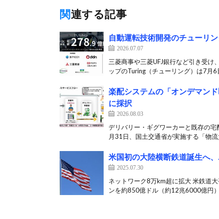
関連する記事
自動運転技術開発のチューリング
2026.07.07
三菱商事や三菱UFJ銀行など引き受け
ップのTuring（チューリング）は7月6日
楽配システムの「オンデマンド
に採択
2026.08.03
デリバリー・ギグワーカーと既存の宅
月31日、国土交通省が実施する「物流負
米国初の大陸横断鉄道誕生へ、
2025.07.30
ネットワーク8万km超に拡大 米鉄道
ンを約850億ドル（約12兆6000億円）