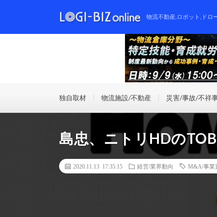
物流不動産,ロボット,ドロ
独自取材
物流施設/不動産
災害/事故/不祥
島忠、ニトリHDのTO
2020.11.13 17:35:15
経営/業界動向
M&A/事