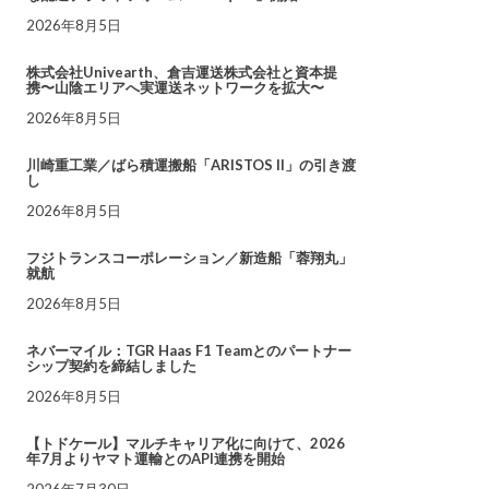
2026年8月5日
株式会社Univearth、倉吉運送株式会社と資本提
携〜山陰エリアへ実運送ネットワークを拡大〜
2026年8月5日
川崎重工業／ばら積運搬船「ARISTOS II」の引き渡
し
2026年8月5日
フジトランスコーポレーション／新造船「蓉翔丸」
就航
2026年8月5日
ネバーマイル：TGR Haas F1 Teamとのパートナー
シップ契約を締結しました
2026年8月5日
【トドケール】マルチキャリア化に向けて、2026
年7月よりヤマト運輸とのAPI連携を開始
2026年7月30日