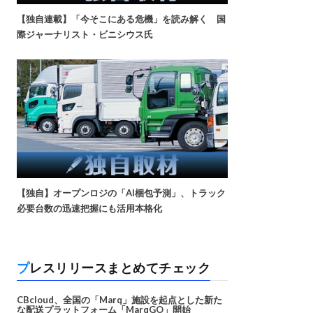
【独自連載】「今そこにある危機」を読み解く 国
際ジャーナリスト・ビニシウス氏
【独自】オープンロジの「AI梱包予測」、トラック
必要台数の迅速把握にも活用本格化
プレスリリースまとめてチェック
CBcloud、全国の「Marq」施設を起点とした新た
な配送プラットフォーム「MarqGO」開始