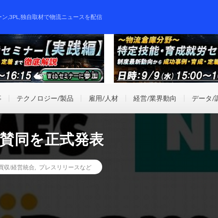
ーン,3PL,独自取材で物流ニュースを配信
事
テクノロジー/製品
雇用/人材
経営/業界動向
データ/
B賛同を正式発表
業買収/経営統合
,
プレスリリースなど