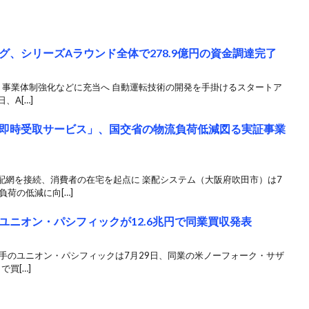
、シリーズAラウンド全体で278.9億円の資金調達完了
、事業体制強化などに充当へ 自動運転技術の開発を手掛けるスタートア
、A[…]
即時受取サービス」、国交省の物流負荷低減図る実証事業
配網を接続、消費者の在宅を起点に 楽配システム（大阪府吹田市）は7
荷の低減に向[…]
ユニオン・パシフィックが12.6兆円で同業買収発表
大手のユニオン・パシフィックは7月29日、同業の米ノーフォーク・サザ
で買[…]