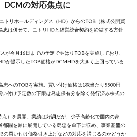
、DCMの対応焦点に
手ニトリホールディングス（HD）からのTOB（株式公開買
島忠は併せて、ニトリHDと経営統合契約を締結する方針
スが今月16日までの予定でやはりTOBを実施しており、
Dが提示したTOB価格がDCMHDを大きく上回っている
で島忠へのTOBを実施。買い付け価格は1株当たり5500円
り、買い付け予定数の下限は島忠保有分を除く発行済み株式の
末時点）を展開。業績は好調だが、少子高齢化で国内の家
首都圏を軸に展開している島忠を傘下に収め、事業基盤の
OBの買い付け価格引き上げなどの対応を講じるのかどうか