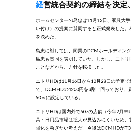
経営統合契約の締結を決定
ホームセンターの島忠は11月13日、家具大
い付け）の提案に賛同すると正式発表した。
を決めた。
島忠に対しては、同業のDCMホールディング
島忠も賛同を表明していた。しかし、ニトリH
ことなどから、方針を転換した。
ニトリHDは11月16日から12月28日の予定
で、DCMHDの4200円を3割上回ってお
50％に設定している。
ニトリHDは国内外で607の店舗（今年2月
具・日用品市場は拡大が見込みにくいため、
強化を急ぎたい考えだ。今後はDCMHDがT