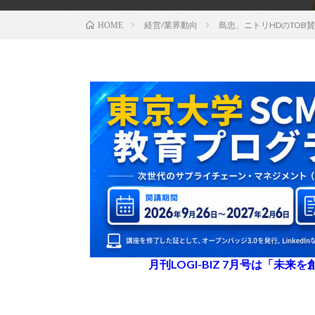
経営/業界動向
島忠、ニトリHDのTOB
HOME
月刊LOGI-BIZ 7月号は「未