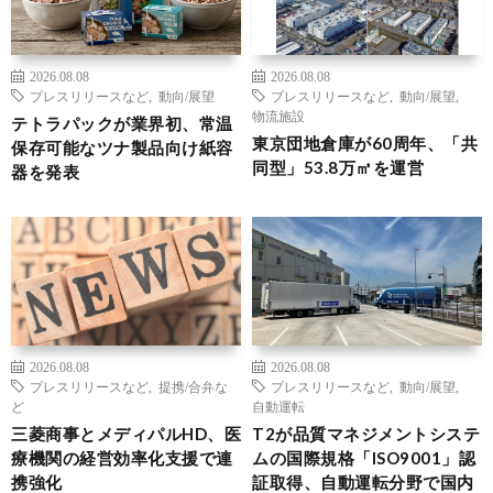
2026.08.08
2026.08.08
プレスリリースなど
,
動向/展望
プレスリリースなど
,
動向/展望
,
物流施設
テトラパックが業界初、常温
東京団地倉庫が60周年、「共
保存可能なツナ製品向け紙容
同型」53.8万㎡を運営
器を発表
2026.08.08
2026.08.08
プレスリリースなど
,
提携/合弁な
プレスリリースなど
,
動向/展望
,
ど
自動運転
三菱商事とメディパルHD、医
T2が品質マネジメントシステ
療機関の経営効率化支援で連
ムの国際規格「ISO9001」認
携強化
証取得、自動運転分野で国内