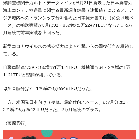
米調査機関デカルト・データマインが9月21日発表した日本発着の
海上コンテナ輸送量に関する最新調査結果（速報値）によると、ア
ジア域内へのトランシップ分を含めた日本発米国向け（荷受け地ベ
ース）の輸送実績が8月は32・8％増の5万2247TEUとなった。6カ
月連続で前年実績を上回った。
新型コロナウイルスの感染拡大による打撃からの回復傾向が継続し
ている。
自動車関連は39・3％増の1万451TEU、機械類も34・2％増の1万
1121TEUと堅調が続いている。
母船直航分は7・1％減の3万6546TEUだった。
一方、米国発日本向け（復航、最終仕向地ベース）の7月分は1・
2％増の5万2542TEUだった。2カ月連続のプラス。
（藤原秀行）