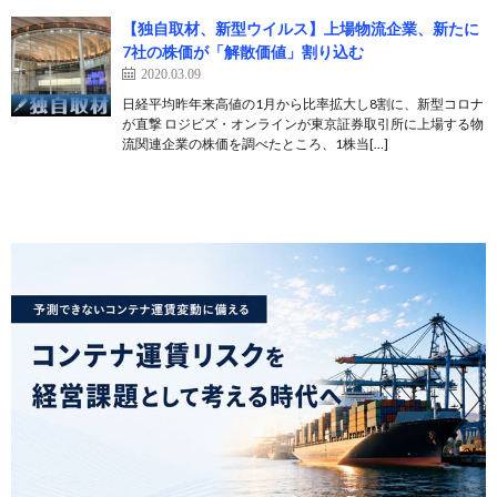
【独自取材、新型ウイルス】上場物流企業、新たに
7社の株価が「解散価値」割り込む
2020.03.09
日経平均昨年来高値の1月から比率拡大し8割に、新型コロナ
が直撃 ロジビズ・オンラインが東京証券取引所に上場する物
流関連企業の株価を調べたところ、1株当[…]