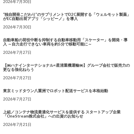
2026年7月30日
“独自開発こだわり”のサプリメントでD2C展開する「ウェルモット製薬」
がEC自動出荷アプリ「シッピーノ」を導入
2026年7月30日
自動車船の荷役中断を抑制する自動車移動用「スケーター」を開発・導
入 ～自力走行できない車両を約5分で移動可能に～
2026年7月27日
【㈱ハナインターナショナル×星清重機運輸㈱】グループ会社で販売力の
更なる強化ねらう
2026年7月27日
東京ミッドタウン八重洲でロボット配送サービスを本格始動
2026年7月27日
上組／コンテナ物流最適化サービスを提供する スタートアップ企業
「OneStream株式会社」への出資のお知らせ
2026年7月21日