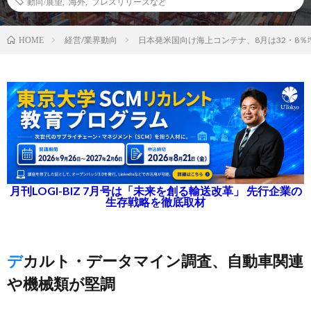
動向/展望
,
海外
,
プレスリリースなど
経営/業界動向
日本発米国向け海上コンテナ、8月は32・8％
HOME
月刊LOGI-BIZ 7月号は「未来を創る輸送改革」 先行企業の
生存戦略を徹底取材
デカルト・データマイン調査、自動車関連
や機械類が堅調