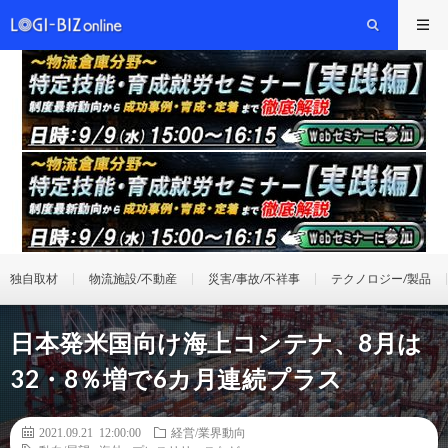
独自取材
物流施設/不動産
災害/事故/不祥事
テクノロジー/製品
日本発米国向け海上コンテナ、8月は
32・8％増で6カ月連続プラス
2021.09.21 12:00:00
経営/業界動向