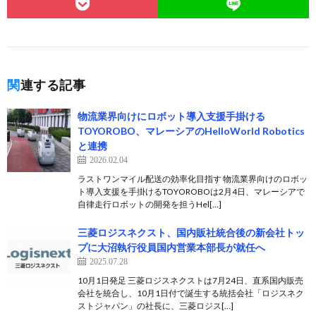
関連する記事
物流業界向けにロボット導入支援手掛ける
TOYOROBO、マレーシアのHelloWorld Robotics
と連携
2026.02.04
ラストワンマイル配送の効率化目指す 物流業界向けのロボッ
ト導入支援を手掛けるTOYOROBOは2月4日、マレーシアで
自律走行ロボットの開発を担うHel[…]
三菱ロジスネクスト、国内販社統合後の新会社トッ
プに大沼執行役員国内営業本部長が就任へ
2025.07.28
10月1日発足 三菱ロジスネクストは7月24日、直系国内販売
会社を統合し、10月1日付で誕生する統括会社「ロジスネク
ストジャパン」の社長に、三菱ロジス[…]