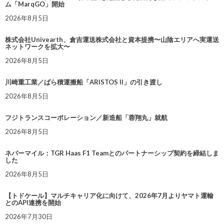
ム「MarqGO」開始
2026年8月5日
株式会社Univearth、倉吉運送株式会社と資本提携〜山陰エリアへ実運送
ネットワークを拡大〜
2026年8月5日
川崎重工業／ばら積運搬船「ARISTOS II」の引き渡し
2026年8月5日
フジトランスコーポレーション／新造船「蓉翔丸」就航
2026年8月5日
ネバーマイル：TGR Haas F1 Teamとのパートナーシップ契約を締結しま
した
2026年8月5日
【トドケール】マルチキャリア化に向けて、2026年7月よりヤマト運輸
とのAPI連携を開始
2026年7月30日