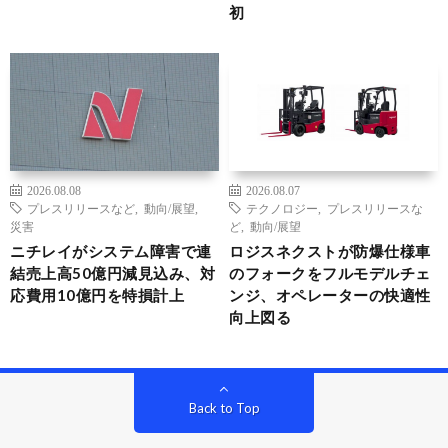
初
2026.08.08
2026.08.07
プレスリリースなど
,
動向/展望
,
テクノロジー
,
プレスリリースな
災害
ど
,
動向/展望
ニチレイがシステム障害で連
ロジスネクストが防爆仕様車
結売上高50億円減見込み、対
のフォークをフルモデルチェ
応費用10億円を特損計上
ンジ、オペレーターの快適性
向上図る
Back to Top