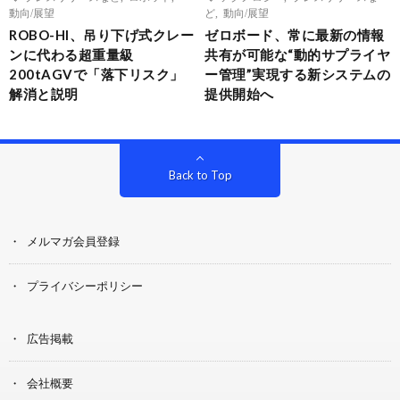
動向/展望
ど
,
動向/展望
ROBO-HI、吊り下げ式クレー
ゼロボード、常に最新の情報
ンに代わる超重量級
共有が可能な“動的サプライヤ
200tAGVで「落下リスク」
ー管理”実現する新システムの
解消と説明
提供開始へ
Back to Top
メルマガ会員登録
プライバシーポリシー
広告掲載
会社概要