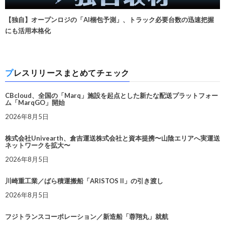
【独自】オープンロジの「AI梱包予測」、トラック必要台数の迅速把握
にも活用本格化
プレスリリースまとめてチェック
CBcloud、全国の「Marq」施設を起点とした新たな配送プラットフォー
ム「MarqGO」開始
2026年8月5日
株式会社Univearth、倉吉運送株式会社と資本提携〜山陰エリアへ実運送
ネットワークを拡大〜
2026年8月5日
川崎重工業／ばら積運搬船「ARISTOS II」の引き渡し
2026年8月5日
フジトランスコーポレーション／新造船「蓉翔丸」就航