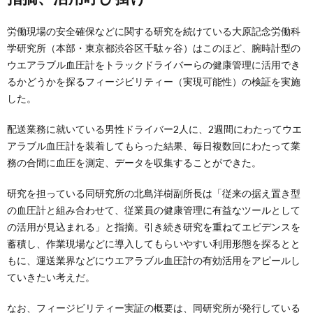
労働現場の安全確保などに関する研究を続けている大原記念労働科
学研究所（本部・東京都渋谷区千駄ヶ谷）はこのほど、腕時計型の
ウエアラブル血圧計をトラックドライバーらの健康管理に活用でき
るかどうかを探るフィージビリティー（実現可能性）の検証を実施
した。
配送業務に就いている男性ドライバー2人に、2週間にわたってウエ
アラブル血圧計を装着してもらった結果、毎日複数回にわたって業
務の合間に血圧を測定、データを収集することができた。
研究を担っている同研究所の北島洋樹副所長は「従来の据え置き型
の血圧計と組み合わせて、従業員の健康管理に有益なツールとして
の活用が見込まれる」と指摘。引き続き研究を重ねてエビデンスを
蓄積し、作業現場などに導入してもらいやすい利用形態を探るとと
もに、運送業界などにウエアラブル血圧計の有効活用をアピールし
ていきたい考えだ。
なお、フィージビリティー実証の概要は、同研究所が発行している