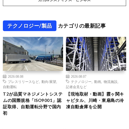
テクノロジー/製品
カテゴリの最新記事
2026.08.08
2026.08.07
プレスリリースなど
,
動向/展望
,
テクノロジー
,
動画
,
物流施設
,
自動運転
記者会見など
T2が品質マネジメントシステ
【現地取材・動画】霞ヶ関キ
ムの国際規格「ISO9001」認
ャピタル、川崎・東扇島の冷
証取得、自動運転分野で国内
凍自動倉庫を公開
初