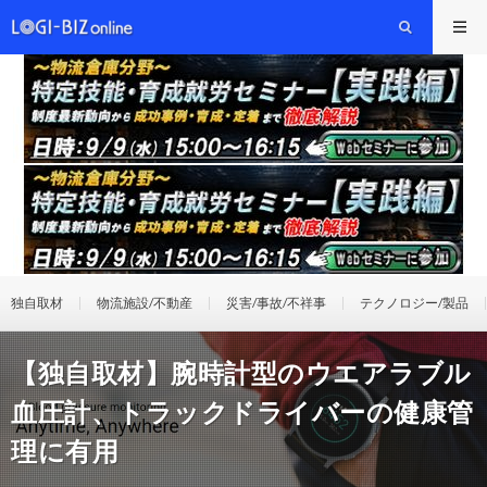
独自取材
物流施設/不動産
災害/事故/不祥事
テクノロジー/製品
【独自取材】腕時計型のウエアラブル
血圧計、トラックドライバーの健康管
理に有用