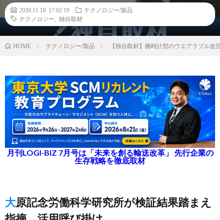
2020.11.18 17:02:19
テクノロジー/製品
テクノロジー
,
独自取材
テクノロジー/製品
【独自取材】腕時計型のウエアラブル血
HOME
月刊LOGI-BIZ 7月号は「未来を創る輸送改革」 先行企業の
生存戦略を徹底取材
大原記念労働科学研究所が検証結果踏まえ
指摘、活用呼び掛け