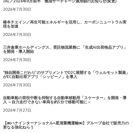
JAL／2026年8月前半 燃油サーチャージ適用額のお知らせ(変更)
2026年7月30日
椿本チエイン／再生可能エネルギーを活用し、カーボンニュートラル実
現を加速
2026年7月30日
三井倉庫ホールディングス、受託物流業務に 「生成AI出荷検品アプリ」
を開発・導入開始
2026年7月30日
“独自開発こだわり”のサプリメントでD2C展開する「ウェルモット製薬」
がEC自動出荷アプリ「シッピーノ」を導入
2026年7月30日
自動車船の荷役中断を抑制する自動車移動用「スケーター」を開発・導
入 ～自力走行できない車両を約5分で移動可能に～
2026年7月27日
【㈱ハナインターナショナル×星清重機運輸㈱】グループ会社で販売力の
更なる強化ねらう