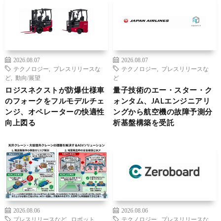
2026.08.07
2026.08.07
テクノロジー
,
プレスリリースな
テクノロジー
,
プレスリリースな
ど
,
動向/展望
ど
ロジスネクストが防爆仕様車
量子技術のエー・スター・ク
のフォークをフルモデルチェ
ォンタム、JALエンジニアリ
ンジ、オペレーターの快適性
ングから航空機の故障予測分
向上図る
析基盤構築を受託
2026.08.06
2026.08.06
プレスリリースなど
,
ロボット
,
テクノロジー
,
プレスリリースな