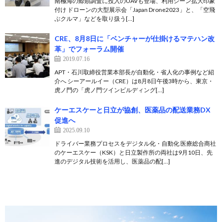
南極海の鯨類調査に投入のUAVも登場、利用シーン拡大印象
付け ドローンの大型展示会「Japan Drone2023」と、「空飛
ぶクルマ」などを取り扱う[…]
CRE、8月8日に「ベンチャーが仕掛けるマテハン改
革」でフォーラム開催
2019.07.16
APT・石川取締役営業本部長が自動化・省人化の事例など紹
介へ シーアールイー（CRE）は8月8日午後3時から、東京・
虎ノ門の「虎ノ門ツインビルディング[…]
ケーエスケーと日立が協創、医薬品の配送業務DX
促進へ
2025.09.10
ドライバー業務プロセスをデジタル化・自動化 医療総合商社
のケーエスケー（KSK）と日立製作所の両社は9月10日、先
進のデジタル技術を活用し、医薬品の配[…]