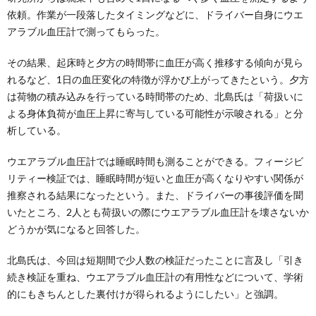
依頼。作業が一段落したタイミングなどに、ドライバー自身にウエ
アラブル血圧計で測ってもらった。
その結果、起床時と夕方の時間帯に血圧が高く推移する傾向が見ら
れるなど、1日の血圧変化の特徴が浮かび上がってきたという。夕方
は荷物の積み込みを行っている時間帯のため、北島氏は「荷扱いに
よる身体負荷が血圧上昇に寄与している可能性が示唆される」と分
析している。
ウエアラブル血圧計では睡眠時間も測ることができる。フィージビ
リティー検証では、睡眠時間が短いと血圧が高くなりやすい関係が
推察される結果になったという。また、ドライバーの事後評価を聞
いたところ、2人とも荷扱いの際にウエアラブル血圧計を壊さないか
どうかが気になると回答した。
北島氏は、今回は短期間で少人数の検証だったことに言及し「引き
続き検証を重ね、ウエアラブル血圧計の有用性などについて、学術
的にもきちんとした裏付けが得られるようにしたい」と強調。