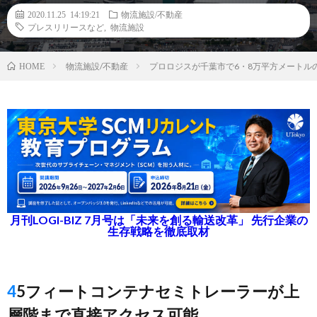
2020.11.25 14:19:21
物流施設/不動産
プレスリリースなど
,
物流施設
物流施設/不動産
プロロジスが千葉市で6・8万平方メートル
HOME
月刊LOGI-BIZ 7月号は「未来を創る輸送改革」 先行企業の
生存戦略を徹底取材
45フィートコンテナセミトレーラーが上
層階まで直接アクセス可能