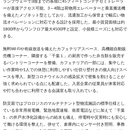
ランプウェーで3階までの各階に45フィートコンテナセミトレーラ
ーが直接アクセス可能。3～4階は荷物用エレベーターと垂直搬送機
を備えたメゾネット型としており、流通加工から保管まで幅広い物
流オペレーションに対応できる設計を採用した。最小賃貸面積は約
1800坪からワンフロア最大4500坪と設定、小規模ニーズにも対応で
きる。
無料Wi-Fiや有線放送を備えたカフェテリアスペース、高機能自動販
売機コーナー、隣接する「千葉１」の厨房で作った弁当類を販売す
るパントリーコーナーを整備。カフェテリアの一部には、集中した
い作業時や1人での休憩に利用しやすい仕切り壁付きの個人向けスペ
ースを導入、新型コロナウイルスの感染拡大で密集を割けることが
強く求められている点にも配慮した。入居企業の従業員が来客対応
や打ち合わせに利用できる会議室も取り入れている。
防災面ではプロロジスのマルチテナント型物流施設の標準仕様とし
ている非常用発電機、緊急地震速報、衛星電話などに加えて「千葉
1」の井戸水浄化設備からの給水も備え、停電時や災害時にも安心し
て働ける環境を整えた。併せて、倉庫内にセンサー付き照明、事務