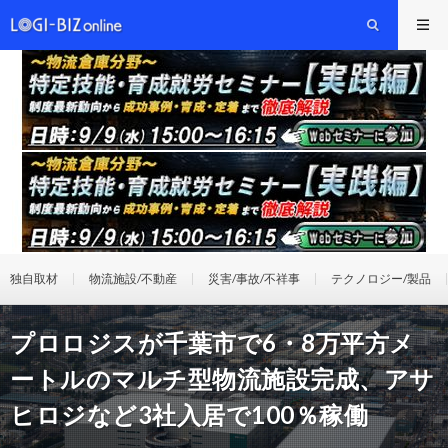
独自取材
物流施設/不動産
災害/事故/不祥事
テクノロジー/製品
プロロジスが千葉市で6・8万平方メ
ートルのマルチ型物流施設完成、アサ
ヒロジなど3社入居で100％稼働