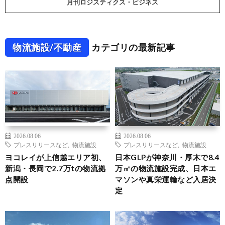
月刊ロジスティクス・ビジネス
物流施設/不動産
カテゴリの最新記事
2026.08.06
2026.08.06
プレスリリースなど
,
物流施設
プレスリリースなど
,
物流施設
ヨコレイが上信越エリア初、
日本GLPが神奈川・厚木で8.4
新潟・長岡で2.7万tの物流拠
万㎡の物流施設完成、日本エ
点開設
マソンや真栄運輸など入居決
定