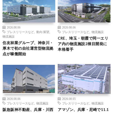
2026.08.06
2026.08.06
プレスリリースなど
,
動向/展望
,
プレスリリースなど
,
物流施設
物流施設
CRE、埼玉・朝霞で同一エリ
住友林業グループ、神奈川・
ア内の物流施設2棟目開発に
厚木で初の自社運営型物流拠
本格着手
点が稼働開始
2026.08.06
2026.08.05
プレスリリースなど
,
物流施設
プレスリリースなど
,
物流施設
阪急阪神不動産、兵庫・川西
アマゾン、兵庫・尼崎で11.1