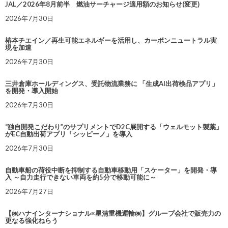
JAL／2026年8月前半 燃油サーチャージ適用額のお知らせ(変更)
2026年7月30日
椿本チエイン／再生可能エネルギーを活用し、カーボンニュートラル実
現を加速
2026年7月30日
三井倉庫ホールディングス、受託物流業務に 「生成AI出荷検品アプリ」
を開発・導入開始
2026年7月30日
“独自開発こだわり”のサプリメントでD2C展開する「ウェルモット製薬」
がEC自動出荷アプリ「シッピーノ」を導入
2026年7月30日
自動車船の荷役中断を抑制する自動車移動用「スケーター」を開発・導
入 ～自力走行できない車両を約5分で移動可能に～
2026年7月27日
【㈱ハナインターナショナル×星清重機運輸㈱】グループ会社で販売力の
更なる強化ねらう