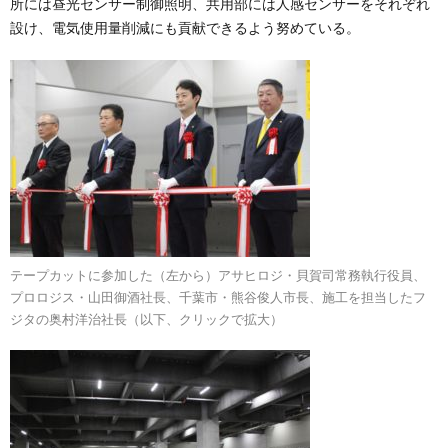
所には昼光センサー制御照明、共用部には人感センサーをそれぞれ
設け、電気使用量削減にも貢献できるよう努めている。
テープカットに参加した（左から）アサヒロジ・貝賀司常務執行役員、
プロロジス・山田御酒社長、千葉市・熊谷俊人市長、施工を担当したフ
ジタの奥村洋治社長（以下、クリックで拡大）