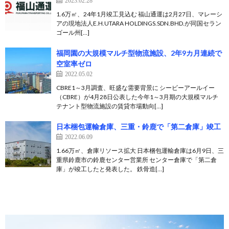
2023.02.28
1.6万㎡、24年1月竣工見込む 福山通運は2月27日、マレーシ
アの現地法人E.H.UTARA HOLDINGS.SDN.BHD.が同国セラン
ゴール州[…]
福岡園の大規模マルチ型物流施設、2年9カ月連続で
空室率ゼロ
2022.05.02
CBRE1～3月調査、旺盛な需要背景に シービーアールイー
（CBRE）が4月28日公表した今年1～3月期の大規模マルチ
テナント型物流施設の賃貸市場動向[…]
日本梱包運輸倉庫、三重・鈴鹿で「第二倉庫」竣工
2022.06.09
1.66万㎡、倉庫リソース拡大 日本梱包運輸倉庫は6月9日、三
重県鈴鹿市の鈴鹿センター営業所 センター倉庫で「第二倉
庫」が竣工したと発表した。 鉄骨造[…]