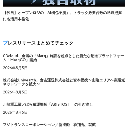
【独自】オープンロジの「AI梱包予測」、トラック必要台数の迅速把握
にも活用本格化
プレスリリースまとめてチェック
CBcloud、全国の「Marq」施設を起点とした新たな配送プラットフォー
ム「MarqGO」開始
2026年8月5日
株式会社Univearth、倉吉運送株式会社と資本提携〜山陰エリアへ実運送
ネットワークを拡大〜
2026年8月5日
川崎重工業／ばら積運搬船「ARISTOS II」の引き渡し
2026年8月5日
フジトランスコーポレーション／新造船「蓉翔丸」就航