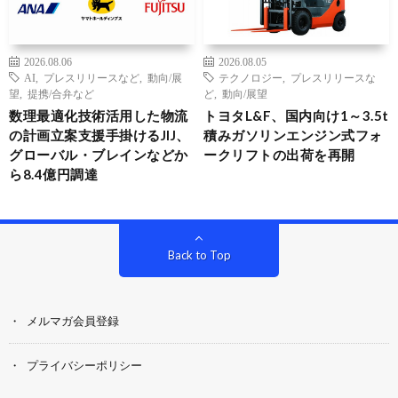
2026.08.06
2026.08.05
AI
,
プレスリリースなど
,
動向/展
テクノロジー
,
プレスリリースな
望
,
提携/合弁など
ど
,
動向/展望
数理最適化技術活用した物流
トヨタL&F、国内向け1～3.5t
の計画立案支援手掛けるJIJ、
積みガソリンエンジン式フォ
グローバル・ブレインなどか
ークリフトの出荷を再開
ら8.4億円調達
Back to Top
メルマガ会員登録
プライバシーポリシー