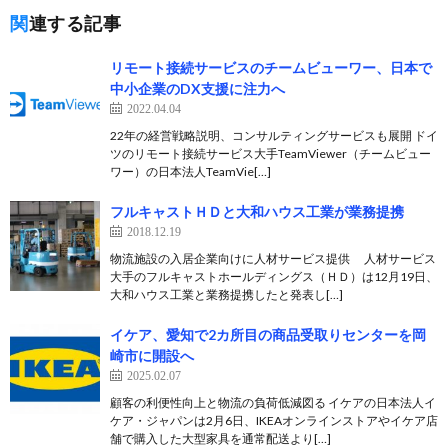
関連する記事
リモート接続サービスのチームビューワー、日本で
中小企業のDX支援に注力へ
2022.04.04
22年の経営戦略説明、コンサルティングサービスも展開 ドイ
ツのリモート接続サービス大手TeamViewer（チームビュー
ワー）の日本法人TeamVie[…]
フルキャストＨＤと大和ハウス工業が業務提携
2018.12.19
物流施設の入居企業向けに人材サービス提供 人材サービス
大手のフルキャストホールディングス（ＨＤ）は12月19日、
大和ハウス工業と業務提携したと発表し[…]
イケア、愛知で2カ所目の商品受取りセンターを岡
崎市に開設へ
2025.02.07
顧客の利便性向上と物流の負荷低減図る イケアの日本法人イ
ケア・ジャパンは2月6日、IKEAオンラインストアやイケア店
舗で購入した大型家具を通常配送より[…]