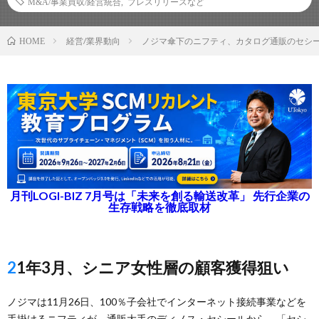
M&A/事業買収/経営統合
,
プレスリリースなど
経営/業界動向
ノジマ傘下のニフティ、カタログ通販のセシ
HOME
月刊LOGI-BIZ 7月号は「未来を創る輸送改革」 先行企業の
生存戦略を徹底取材
21年3月、シニア女性層の顧客獲得狙い
ノジマは11月26日、100％子会社でインターネット接続事業などを
手掛けるニフティが、通販大手のディノス・セシールから、「セシ