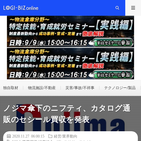
独自取材
物流施設/不動産
災害/事故/不祥事
テクノロジー/製品
ノジマ傘下のニフティ、カタログ通
販のセシール買収を発表
2020.11.27 06:00:15
経営/業界動向