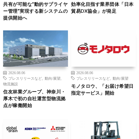
共有が可能な“動的サプライヤ
効率化目指す業界団体「日本
ー管理”実現する新システムの
貿易DX協会」が発足
提供開始へ
2026.08.06
2026.08.06
プレスリリースなど
,
動向/展望
,
プレスリリースなど
,
動向/展望
物流施設
モノタロウ、「お届け希望日
住友林業グループ、神奈川・
指定サービス」開始
厚木で初の自社運営型物流拠
点が稼働開始