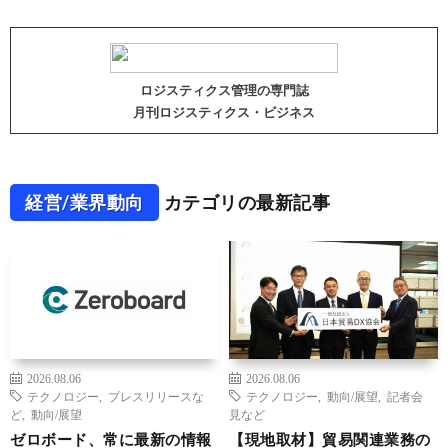
ロジスティクス管理の専門誌
月刊ロジスティクス・ビジネス
経営/業界動向
カテゴリの最新記事
2026.08.06
2026.08.06
テクノロジー
,
プレスリリースな
テクノロジー
,
動向/展望
,
記者会
ど
,
動向/展望
見など
ゼロボード、常に最新の情報
【現地取材】貿易関連業務の