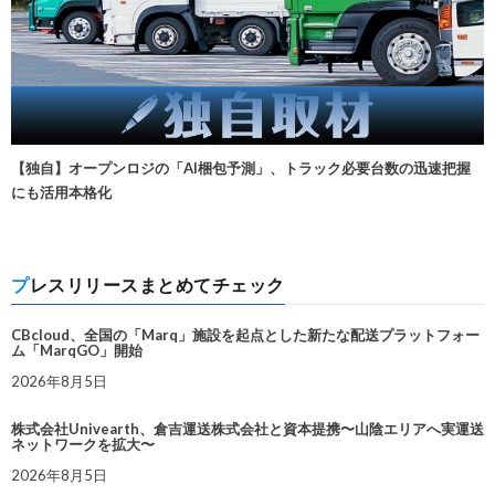
【独自】オープンロジの「AI梱包予測」、トラック必要台数の迅速把握
にも活用本格化
プレスリリースまとめてチェック
CBcloud、全国の「Marq」施設を起点とした新たな配送プラットフォー
ム「MarqGO」開始
2026年8月5日
株式会社Univearth、倉吉運送株式会社と資本提携〜山陰エリアへ実運送
ネットワークを拡大〜
2026年8月5日