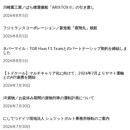
川崎重工業／ばら積運搬船「ARISTOS II」の引き渡し
2026年8月5日
フジトランスコーポレーション／新造船「蓉翔丸」就航
2026年8月5日
ネバーマイル：TGR Haas F1 Teamとのパートナーシップ契約を締結しま
した
2026年8月5日
【トドケール】マルチキャリア化に向けて、2026年7月よりヤマト運輸
とのAPI連携を開始
2026年7月30日
JR貨物／お盆休み期間の貨物列車の運転計画について
2026年7月30日
にしてつドイツ現地法人 シュツットガルト事務所移転のご案内
2026年7月30日