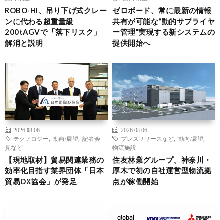
ROBO-HI、吊り下げ式クレー
ゼロボード、常に最新の情報
ンに代わる超重量級
共有が可能な“動的サプライヤ
200tAGVで「落下リスク」
ー管理”実現する新システムの
解消と説明
提供開始へ
2026.08.06
2026.08.06
テクノロジー
,
動向/展望
,
記者会
プレスリリースなど
,
動向/展望
,
見など
物流施設
【現地取材】貿易関連業務の
住友林業グループ、神奈川・
効率化目指す業界団体「日本
厚木で初の自社運営型物流拠
貿易DX協会」が発足
点が稼働開始