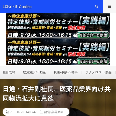
独自取材
物流施設/不動産
災害/事故/不祥事
テクノロジー/製品
日通・石井副社長、医薬品業界向け共
同物流拡大に意欲
2019.02.26 14:03:42
経営/業界動向