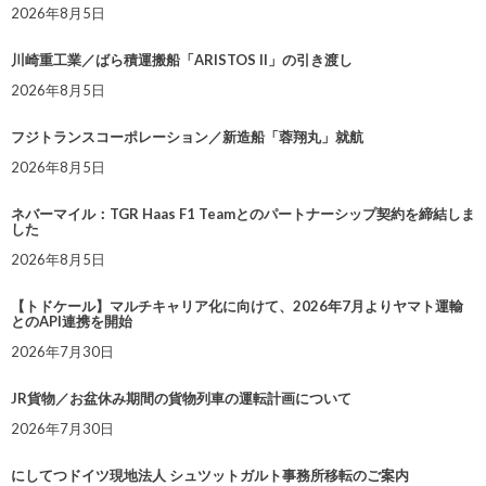
2026年8月5日
川崎重工業／ばら積運搬船「ARISTOS II」の引き渡し
2026年8月5日
フジトランスコーポレーション／新造船「蓉翔丸」就航
2026年8月5日
ネバーマイル：TGR Haas F1 Teamとのパートナーシップ契約を締結しま
した
2026年8月5日
【トドケール】マルチキャリア化に向けて、2026年7月よりヤマト運輸
とのAPI連携を開始
2026年7月30日
JR貨物／お盆休み期間の貨物列車の運転計画について
2026年7月30日
にしてつドイツ現地法人 シュツットガルト事務所移転のご案内