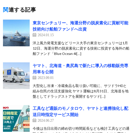
関連する記事
東京センチュリー、海運分野の脱炭素化に貢献可能
技術向け船舶ファンドへ出資
2024.01.15
洋上風力発電支援など リース大手の東京センチュリーは1月
12日、海運分野の脱炭素化に資する技術に投資する海外の船
舶ファンド「Blue Ocean 4I[…]
ヤマト、北海道・奥尻島で新たに導入の移動販売専
用車を公開
2023.09.01
大型化し冷凍・冷蔵食品も取り扱い可能に、サツドラHDと
組み住民の生活支援強化 ヤマト運輸は8月31日、北海道を地
盤としてドラッグストアを展開するサツド[…]
工具など通販のモノタロウ、ヤマトと連携強化し配
送日時指定サービス開始
2024.06.27
今後は当日出荷の締め切り時間延長なども検討 工具などの通