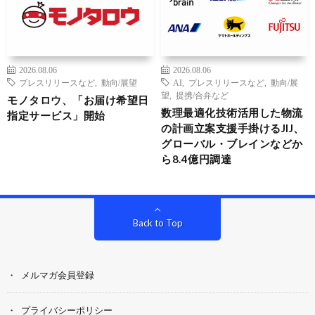
2026.08.06
2026.08.06
プレスリリースなど
,
動向/展望
AI
,
プレスリリースなど
,
動向/展
望
,
提携/合弁など
モノタロウ、「お届け希望日
数理最適化技術活用した物流
指定サービス」開始
の計画立案支援手掛けるJIJ、
グローバル・ブレインなどか
ら8.4億円調達
Back to Top
メルマガ会員登録
プライバシーポリシー