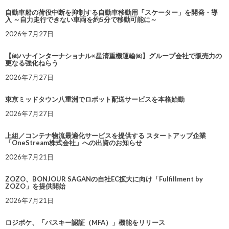
自動車船の荷役中断を抑制する自動車移動用「スケーター」を開発・導
入 ～自力走行できない車両を約5分で移動可能に～
2026年7月27日
【㈱ハナインターナショナル×星清重機運輸㈱】グループ会社で販売力の
更なる強化ねらう
2026年7月27日
東京ミッドタウン八重洲でロボット配送サービスを本格始動
2026年7月27日
上組／コンテナ物流最適化サービスを提供する スタートアップ企業
「OneStream株式会社」への出資のお知らせ
2026年7月21日
ZOZO、BONJOUR SAGANの自社EC拡大に向け「Fulfillment by
ZOZO」を提供開始
2026年7月21日
ロジポケ、「パスキー認証（MFA）」機能をリリース