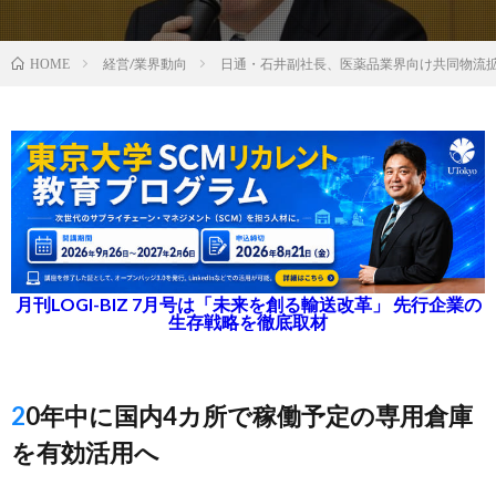
経営/業界動向
日通・石井副社長、医薬品業界向け共同物流
HOME
月刊LOGI-BIZ 7月号は「未来を創る輸送改革」 先行企業の
生存戦略を徹底取材
20年中に国内4カ所で稼働予定の専用倉庫
を有効活用へ