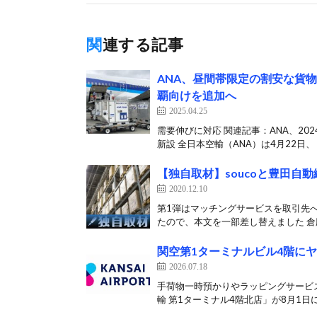
関連する記事
ANA、昼間帯限定の割安な貨
覇向けを追加へ
2025.04.25
需要伸びに対応 関連記事：ANA、2
新設 全日本空輸（ANA）は4月22日、「
【独自取材】soucoと豊田自
2020.12.10
第1弾はマッチングサービスを取引先
たので、本文を一部差し替えました 倉庫
関空第1ターミナルビル4階に
2026.07.18
手荷物一時預かりやラッピングサービス
輸 第1ターミナル4階北店」が8月1日に