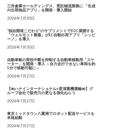
三井倉庫ホールディングス、受託物流業務に 「生成
AI出荷検品アプリ」を開発・導入開始
2026年7月30日
“独自開発こだわり”のサプリメントでD2C展開する
「ウェルモット製薬」がEC自動出荷アプリ「シッピ
ーノ」を導入
2026年7月30日
自動車船の荷役中断を抑制する自動車移動用「スケ
ーター」を開発・導入 ～自力走行できない車両を約
5分で移動可能に～
2026年7月27日
【㈱ハナインターナショナル×星清重機運輸㈱】グ
ループ会社で販売力の更なる強化ねらう
2026年7月27日
東京ミッドタウン八重洲でロボット配送サービスを
本格始動
2026年7月27日