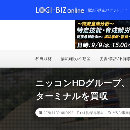
物流不動産,ロボット,ドロ
独自取材
物流施設/不動産
災害/事故/不祥
ニッコンHDグループ
ターミナルを買収
2020.11.30 06:00:23
経営/業界動向
M&A/事