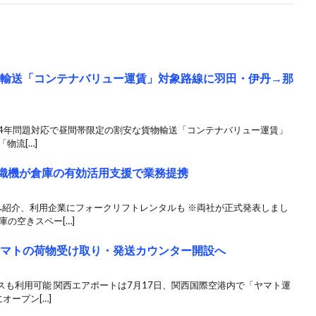
物輸送「コンテナバリュー運賃」対象路線に羽田・伊丹→那
024年問題対応で昼間帯限定の割安な貨物輸送「コンテナバリュー運賃」
物流[…]
動織機が倉庫の有効活用支援で業務提携
へ紹介、利用企業にフォークリフトレンタルも ※両社が正式発表しまし
の空きスペー[…]
ヤマトの荷物受け取り・発送カウンター開設へ
も利用可能 関西エアポートは7月17日、関西国際空港内で「ヤマト運
オープン[…]