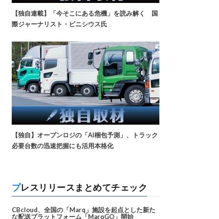
【独自連載】「今そこにある危機」を読み解く 国
際ジャーナリスト・ビニシウス氏
【独自】オープンロジの「AI梱包予測」、トラック
必要台数の迅速把握にも活用本格化
プレスリリースまとめてチェック
CBcloud、全国の「Marq」施設を起点とした新た
な配送プラットフォーム「MarqGO」開始