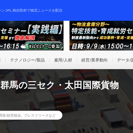
ーン,3PL,独自取材で物流ニュースを配信
事
テクノロジー/製品
雇用/人材
経営/業界動向
データ/
、群馬の三セク・太田国際貨物
業買収/経営統合
,
プレスリリースなど