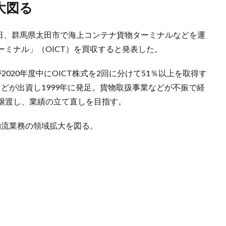
大図る
7日、群馬県太田市で海上コンテナ貨物ターミナルなどを運
ミナル」（OICT）を買収すると発表した。
020年度中にOICT株式を2回に分けて51％以上を取得す
などが出資し1999年に発足。貨物取扱事業などが不振で経
譲渡し、業績の立て直しを目指す。
物流業務の領域拡大を図る。