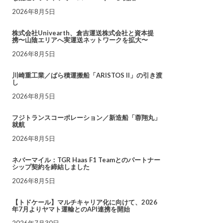
2026年8月5日
株式会社Univearth、倉吉運送株式会社と資本提
携〜山陰エリアへ実運送ネットワークを拡大〜
2026年8月5日
川崎重工業／ばら積運搬船「ARISTOS II」の引き渡
し
2026年8月5日
フジトランスコーポレーション／新造船「蓉翔丸」
就航
2026年8月5日
ネバーマイル：TGR Haas F1 Teamとのパートナー
シップ契約を締結しました
2026年8月5日
【トドケール】マルチキャリア化に向けて、2026
年7月よりヤマト運輸とのAPI連携を開始
2026年7月30日