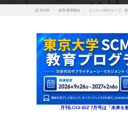
経営/業界動向
ニッコンHDグループ、
HOME
月刊LOGI-BIZ 7月号は「未