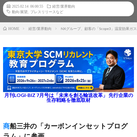
2025.02.14 06:00:55
経営/業界動向
動向/展望
,
プレスリリースなど
経営/業界動向
NXグループ、顧客の「Scope3」温室効果
HOME
月刊LOGI-BIZ 7月号は「未来を創る輸送改革」 先行企業の
生存戦略を徹底取材
商船三井の「カーボンインセットプログ
ラム」に参画