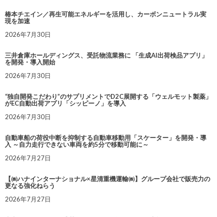
椿本チエイン／再生可能エネルギーを活用し、カーボンニュートラル実
現を加速
2026年7月30日
三井倉庫ホールディングス、受託物流業務に 「生成AI出荷検品アプリ」
を開発・導入開始
2026年7月30日
“独自開発こだわり”のサプリメントでD2C展開する「ウェルモット製薬」
がEC自動出荷アプリ「シッピーノ」を導入
2026年7月30日
自動車船の荷役中断を抑制する自動車移動用「スケーター」を開発・導
入 ～自力走行できない車両を約5分で移動可能に～
2026年7月27日
【㈱ハナインターナショナル×星清重機運輸㈱】グループ会社で販売力の
更なる強化ねらう
2026年7月27日