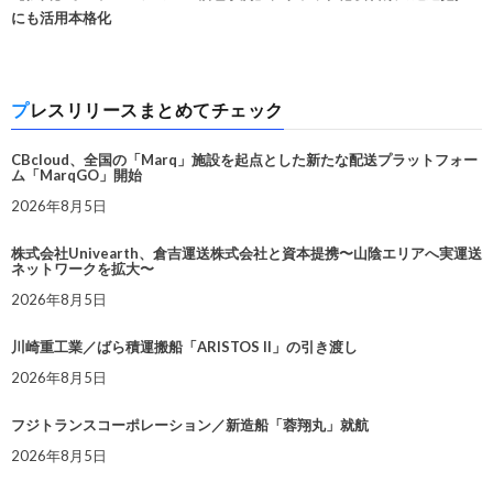
にも活用本格化
プレスリリースまとめてチェック
CBcloud、全国の「Marq」施設を起点とした新たな配送プラットフォー
ム「MarqGO」開始
2026年8月5日
株式会社Univearth、倉吉運送株式会社と資本提携〜山陰エリアへ実運送
ネットワークを拡大〜
2026年8月5日
川崎重工業／ばら積運搬船「ARISTOS II」の引き渡し
2026年8月5日
フジトランスコーポレーション／新造船「蓉翔丸」就航
2026年8月5日