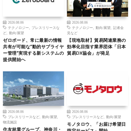
2026.08.06
2026.08.06
テクノロジー
,
プレスリリースな
テクノロジー
,
動向/展望
,
記者会
ど
,
動向/展望
見など
ゼロボード、常に最新の情報
【現地取材】貿易関連業務の
共有が可能な“動的サプライヤ
効率化目指す業界団体「日本
ー管理”実現する新システムの
貿易DX協会」が発足
提供開始へ
2026.08.06
2026.08.06
プレスリリースなど
,
動向/展望
,
プレスリリースなど
,
動向/展望
物流施設
モノタロウ、「お届け希望日
住友林業グループ、神奈川・
指定サービス」開始