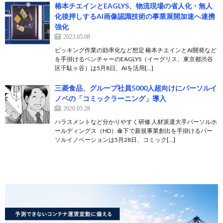
椿本チエインとEAGLYS、物流現場の省人化・無人
化後押しするAI画像認識技術の事業展開加速へ連携
強化
2023.05.08
ピッキング作業の効率化など想定 椿本チエインとAI開発など
を手掛けるベンチャーのEAGLYS（イーグリス、東京都渋谷
区千駄ヶ谷）は5月8日、AIを活用[…]
三菱食品、グループ社員5000人超向けにパーソルイ
ノベの「コミックラーニング」導入
2026.05.28
ハラスメントなど分かりやすく研修 人材派遣大手パーソルホ
ールディングス（HD）傘下で新規事業創出を手掛けるパー
ソルイノベーションは5月28日、コミック[…]