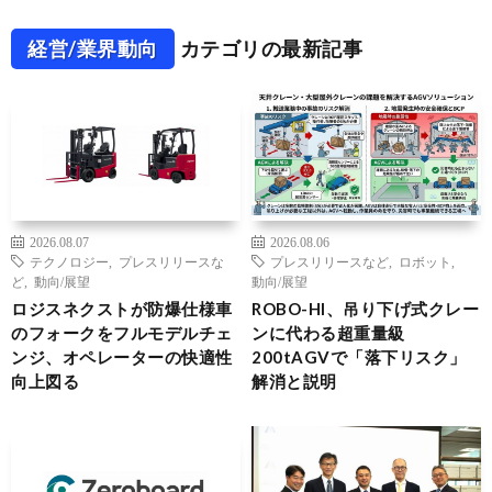
経営/業界動向
カテゴリの最新記事
2026.08.07
2026.08.06
テクノロジー
,
プレスリリースな
プレスリリースなど
,
ロボット
,
ど
,
動向/展望
動向/展望
ロジスネクストが防爆仕様車
ROBO-HI、吊り下げ式クレー
のフォークをフルモデルチェ
ンに代わる超重量級
ンジ、オペレーターの快適性
200tAGVで「落下リスク」
向上図る
解消と説明