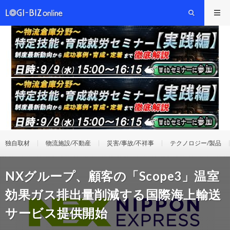
独自取材
物流施設/不動産
災害/事故/不祥事
テクノロジー/製品
NXグループ、顧客の「Scope3」温室
効果ガス排出量削減する国際海上輸送
サービス提供開始