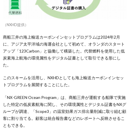
（NXHD提供）
商船三井の海上輸送カーボンインセットプログラムは2024年2月
に、アジア太平洋域の海運会社として初めて、オランダのスタート
アップ「123Carbon」と協働して構築した。代替燃料を使用した低
炭素海上航海の環境属性をデジタル証書として取引できる形にし
た。
このスキームを活用し、NXHDとしても海上輸送カーボンインセッ
トプログラムを展開することにした。
「NX-GREEN Ocean Program」は、商船三井が運航する船隊で実施
した特定の低炭素航海に関し、その環境属性とデジタル証書をNXグ
ループが調達、「Scope3」の温室効果ガス排出量削減に取り組む顧
客に割り当てる。顧客は統合報告書などのレポートへ反映させるこ
ともできる。