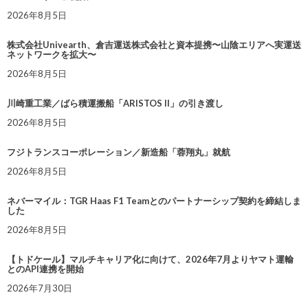
2026年8月5日
株式会社Univearth、倉吉運送株式会社と資本提携〜山陰エリアへ実運送
ネットワークを拡大〜
2026年8月5日
川崎重工業／ばら積運搬船「ARISTOS II」の引き渡し
2026年8月5日
フジトランスコーポレーション／新造船「蓉翔丸」就航
2026年8月5日
ネバーマイル：TGR Haas F1 Teamとのパートナーシップ契約を締結しま
した
2026年8月5日
【トドケール】マルチキャリア化に向けて、2026年7月よりヤマト運輸
とのAPI連携を開始
2026年7月30日