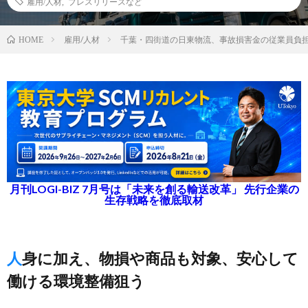
雇用/人材
,
プレスリリースなど
雇用/人材
千葉・四街道の日東物流、事故損害金の従業員負
HOME
月刊LOGI-BIZ 7月号は「未来を創る輸送改革」 先行企業の
生存戦略を徹底取材
人身に加え、物損や商品も対象、安心して
働ける環境整備狙う