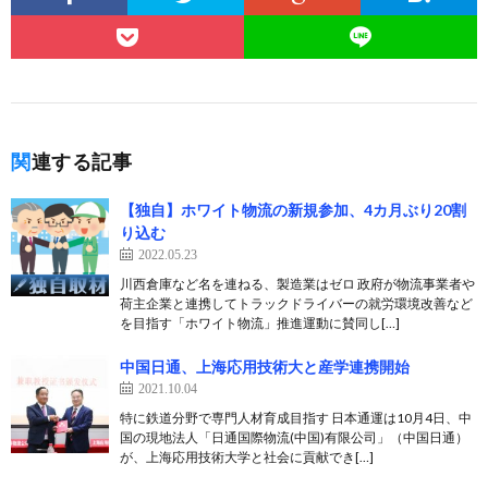
関連する記事
【独自】ホワイト物流の新規参加、4カ月ぶり20割
り込む
2022.05.23
川西倉庫など名を連ねる、製造業はゼロ 政府が物流事業者や
荷主企業と連携してトラックドライバーの就労環境改善など
を目指す「ホワイト物流」推進運動に賛同し[…]
中国日通、上海応用技術大と産学連携開始
2021.10.04
特に鉄道分野で専門人材育成目指す 日本通運は10月4日、中
国の現地法人「日通国際物流(中国)有限公司」（中国日通）
が、上海応用技術大学と社会に貢献でき[…]