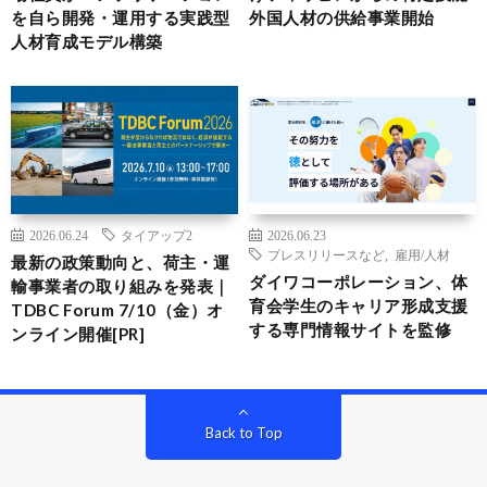
を自ら開発・運用する実践型
外国人材の供給事業開始
人材育成モデル構築
2026.06.24
タイアップ2
2026.06.23
プレスリリースなど
,
雇用/人材
最新の政策動向と、荷主・運
ダイワコーポレーション、体
輸事業者の取り組みを発表｜
育会学生のキャリア形成支援
TDBC Forum 7/10（金）オ
する専門情報サイトを監修
ンライン開催[PR]
Back to Top