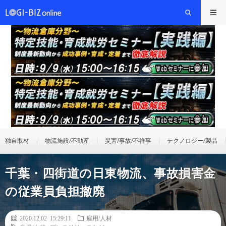
独自取材
物流施設/不動産
災害/事故/不祥事
テクノロジー/製品
千葉・四街道の日東物流、事故損害金
の従業員負担撤廃
2020.12.02 15:29:11
雇用/人材