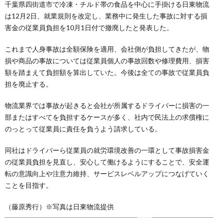
千葉県四街道市で冷凍・チルド帯の食品を中心に手掛ける日東物流
は12月2日、就業規則を改定し、業務中に発生した事故に対する損
害金の従業員負担を10月1日付で撤廃したと発表した。
これまで人身事故は全額保険を適用、会社側が負担してきたが、物
損や商品の事故については従業員個人の事故回数や修理費用、損害
額を踏まえて負担額を算出していた。今後は全ての事故で従業員負
担を廃止する。
物流業界では事故が起きると会社が所属するドライバーに損害の一
部またはすべてを負担するケースが多く、社内で民法上の求償権に
のっとって従業員に責任を負うよう請求している。
同社はドライバーら従業員の就労環境改善の一環として事故損害金
の従業員負担を見直し、安心して働けるようにすることで、安全運
転の意識向上や注意力維持、サービスレベルアップにつなげていく
ことを目指す。
（藤原秀行）※写真は日東物流提供