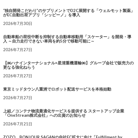
“独自開発こだわり”のサプリメントでD2C展開する「ウェルモット製薬」
がEC自動出荷アプリ「シッピーノ」を導入
2026年7月30日
自動車船の荷役中断を抑制する自動車移動用「スケーター」を開発・導
入 ～自力走行できない車両を約5分で移動可能に～
2026年7月27日
【㈱ハナインターナショナル×星清重機運輸㈱】グループ会社で販売力の
更なる強化ねらう
2026年7月27日
東京ミッドタウン八重洲でロボット配送サービスを本格始動
2026年7月27日
上組／コンテナ物流最適化サービスを提供する スタートアップ企業
「OneStream株式会社」への出資のお知らせ
2026年7月21日
ZOZO、BONJOUR SAGANの自社EC拡大に向け「Fulfillment by