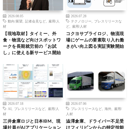
2026.08.05
2026.07.28
動向/展望
,
記者会見など
,
雇用/人
テクノロジー
,
プレスリリースな
材
ど
,
雇用/人材
【現地取材】タイミー、外
コクヨサプライロジ、物流現
食・物流など向けスポットワ
場にゲームの要素取り入れ働
ークを長期就労前の「お試
きがい向上図る実証実験開始
し」に使える新サービス開始
2026.07.18
2026.07.06
AI
,
プレスリリースなど
,
雇用/人
プレスリリースなど
,
海外
,
雇用/
材
人材
三井倉庫ロジと日本IBM、現
澁澤倉庫、ドライバー不足受
場社員がAIアプリケーション
けフィリピンからの特定技能