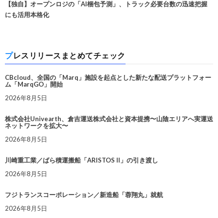
【独自】オープンロジの「AI梱包予測」、トラック必要台数の迅速把握
にも活用本格化
プレスリリースまとめてチェック
CBcloud、全国の「Marq」施設を起点とした新たな配送プラットフォー
ム「MarqGO」開始
2026年8月5日
株式会社Univearth、倉吉運送株式会社と資本提携〜山陰エリアへ実運送
ネットワークを拡大〜
2026年8月5日
川崎重工業／ばら積運搬船「ARISTOS II」の引き渡し
2026年8月5日
フジトランスコーポレーション／新造船「蓉翔丸」就航
2026年8月5日