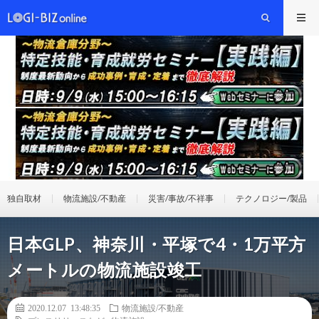
独自取材
物流施設/不動産
災害/事故/不祥事
テクノロジー/製品
日本GLP、神奈川・平塚で4・1万平方
メートルの物流施設竣工
2020.12.07 13:48:35
物流施設/不動産