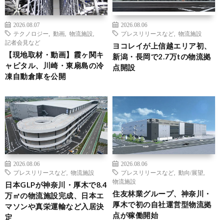
2026.08.07
2026.08.06
テクノロジー
,
動画
,
物流施設
,
プレスリリースなど
,
物流施設
記者会見など
ヨコレイが上信越エリア初、
【現地取材・動画】霞ヶ関キ
新潟・長岡で2.7万tの物流拠
ャピタル、川崎・東扇島の冷
点開設
凍自動倉庫を公開
2026.08.06
2026.08.06
プレスリリースなど
,
物流施設
プレスリリースなど
,
動向/展望
,
物流施設
日本GLPが神奈川・厚木で8.4
住友林業グループ、神奈川・
万㎡の物流施設完成、日本エ
厚木で初の自社運営型物流拠
マソンや真栄運輸など入居決
点が稼働開始
定