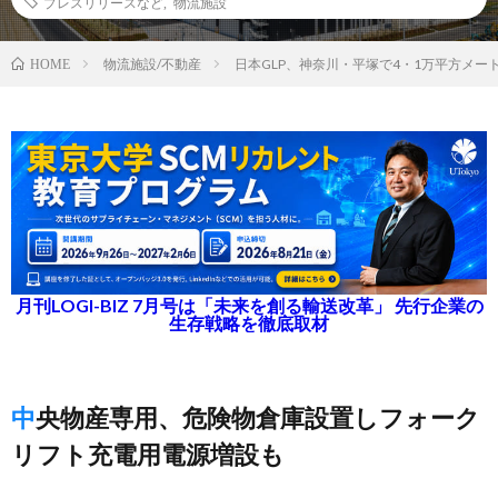
プレスリリースなど
,
物流施設
物流施設/不動産
日本GLP、神奈川・平塚で4・1万平方メー
HOME
月刊LOGI-BIZ 7月号は「未来を創る輸送改革」 先行企業の
生存戦略を徹底取材
中央物産専用、危険物倉庫設置しフォーク
リフト充電用電源増設も