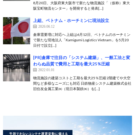
8月20日、大阪府東大阪市で新たな物流施設「（仮称）東大
阪宝町物流センター」を開発すると発表[…]
上組、ベトナム・ホーチミンに現法設立
2026.06.12
倉庫需要増に対応へ 上組は6月12日、ベトナムのホーチミン
で新たな現地法人「Kamigumi Logistics Vietnam」を5月20
日付で設立[…]
[PR]倉庫で注目の「システム建築」、一般工法と変
わらぬ品質で費用と工期を最大25％圧縮
2022.01.01
物流施設の建築コストと工期を最大25％圧縮 2階建てや大空
間など多様なニーズにも対応 日鉄物産システム建築株式会社
旧住友金属工業㈱（現日本製鉄㈱）を[…]