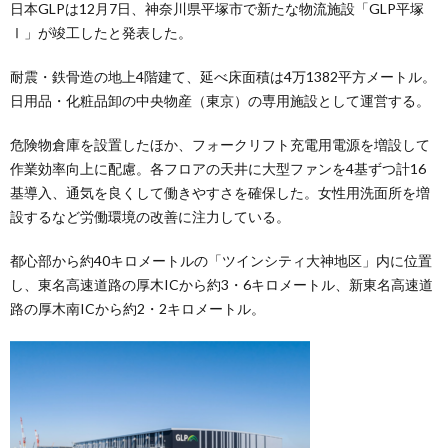
日本GLPは12月7日、神奈川県平塚市で新たな物流施設「GLP平塚
Ⅰ」が竣工したと発表した。
耐震・鉄骨造の地上4階建て、延べ床面積は4万1382平方メートル。
日用品・化粧品卸の中央物産（東京）の専用施設として運営する。
危険物倉庫を設置したほか、フォークリフト充電用電源を増設して
作業効率向上に配慮。各フロアの天井に大型ファンを4基ずつ計16
基導入、通気を良くして働きやすさを確保した。女性用洗面所を増
設するなど労働環境の改善に注力している。
都心部から約40キロメートルの「ツインシティ大神地区」内に位置
し、東名高速道路の厚木ICから約3・6キロメートル、新東名高速道
路の厚木南ICから約2・2キロメートル。