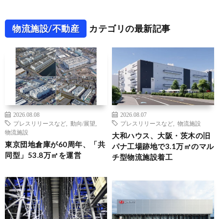
物流施設/不動産
カテゴリの最新記事
2026.08.08
2026.08.07
プレスリリースなど
,
動向/展望
,
プレスリリースなど
,
物流施設
物流施設
大和ハウス、大阪・茨木の旧
東京団地倉庫が60周年、「共
パナ工場跡地で3.1万㎡のマル
同型」53.8万㎡を運営
チ型物流施設着工