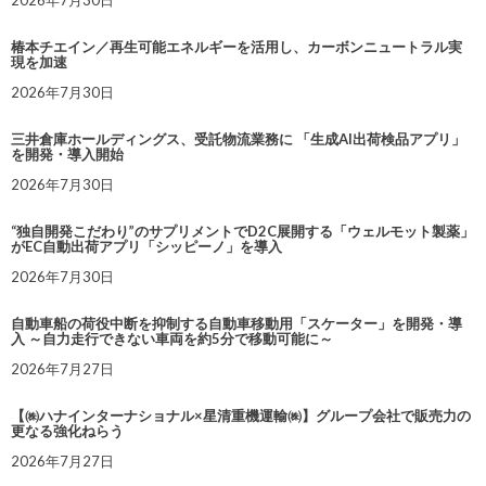
2026年7月30日
椿本チエイン／再生可能エネルギーを活用し、カーボンニュートラル実
現を加速
2026年7月30日
三井倉庫ホールディングス、受託物流業務に 「生成AI出荷検品アプリ」
を開発・導入開始
2026年7月30日
“独自開発こだわり”のサプリメントでD2C展開する「ウェルモット製薬」
がEC自動出荷アプリ「シッピーノ」を導入
2026年7月30日
自動車船の荷役中断を抑制する自動車移動用「スケーター」を開発・導
入 ～自力走行できない車両を約5分で移動可能に～
2026年7月27日
【㈱ハナインターナショナル×星清重機運輸㈱】グループ会社で販売力の
更なる強化ねらう
2026年7月27日