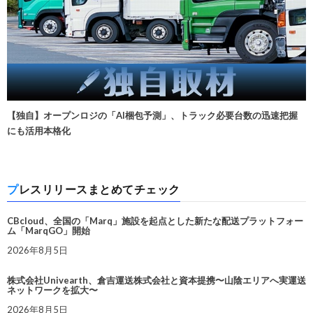
【独自】オープンロジの「AI梱包予測」、トラック必要台数の迅速把握
にも活用本格化
プレスリリースまとめてチェック
CBcloud、全国の「Marq」施設を起点とした新たな配送プラットフォー
ム「MarqGO」開始
2026年8月5日
株式会社Univearth、倉吉運送株式会社と資本提携〜山陰エリアへ実運送
ネットワークを拡大〜
2026年8月5日