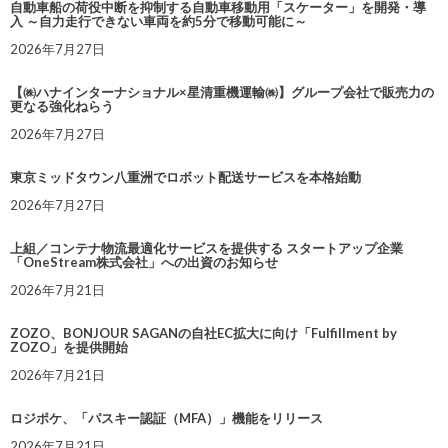
自動車船の荷役中断を抑制する自動車移動用「スケーター」を開発・導
入 ～自力走行できない車両を約5分で移動可能に～
2026年7月27日
【㈱ハナインターナショナル×星清重機運輸㈱】グループ会社で販売力の
更なる強化ねらう
2026年7月27日
東京ミッドタウン八重洲でロボット配送サービスを本格始動
2026年7月27日
上組／コンテナ物流最適化サービスを提供する スタートアップ企業
「OneStream株式会社」への出資のお知らせ
2026年7月21日
ZOZO、BONJOUR SAGANの自社EC拡大に向け「Fulfillment by
ZOZO」を提供開始
2026年7月21日
ロジポケ、「パスキー認証（MFA）」機能をリリース
2026年7月21日