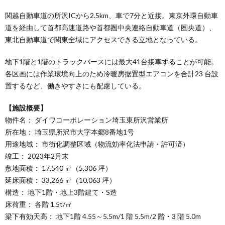
関越自動車道の所沢ICから2.5km、車で7分と近接。東京外環自動車
道を経由して首都高速道路や首都圏中央連絡自動車道（圏央道）、
東北自動車道で関東全域にアクセスできる立地となっている。
地下1階と1階のトラックバースには最大41台接車することが可能。
各区画には作業環境向上のため冷暖房据置型エアコンを合計23 台設
置するなど、働きやすさにも配慮している。
【施設概要】
物件名： ダイワコーポレーション埼玉東所沢営業所
所在地： 埼玉県所沢市大字本郷8番地1号
用途地域： 市街化調整区域（物流効率化法申請・許可済）
竣工： 2023年2月末
敷地面積： 17,540 ㎡（5,306 坪）
延床面積： 33,266 ㎡（10,063 坪）
構造： 地下1階・地上3階建て・S造
床荷重： 各階 1.5t/㎡
梁下有効天高： 地下1階 4.55～5.5m/1 階 5.5m/2 階・3 階 5.0m