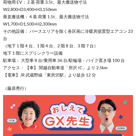
荷物用 EV： 2 基 荷重 3.5t、最大搬送物寸法
W2,800×D3,400×H3,150mm
垂直搬送機： 4 基 荷重 1.5t、最大搬送物寸法
W1,700×D1,500×H2,300mm
その他設備： バースエリアを除く各区画に冷暖房据置型エアコン 23
台
（地下 1 階 4 台、1 階 4 台、2 階 8 台、3 階 7 台）
地下 1 階にスプリンクラー設備
駐車場： 大型車 8 台/乗用車 36 台/駐輪場・バイク置き場 100 台
アクセス： 【車】 関越自動車道「所沢 IC」より 2.5km
【電車】JR 武蔵野線「東所沢駅」より徒歩 12 分
（藤原秀行）