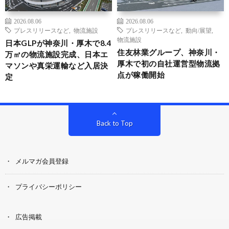
2026.08.06
2026.08.06
プレスリリースなど
,
物流施設
プレスリリースなど
,
動向/展望
,
物流施設
日本GLPが神奈川・厚木で8.4
住友林業グループ、神奈川・
万㎡の物流施設完成、日本エ
厚木で初の自社運営型物流拠
マソンや真栄運輸など入居決
点が稼働開始
定
Back to Top
メルマガ会員登録
プライバシーポリシー
広告掲載