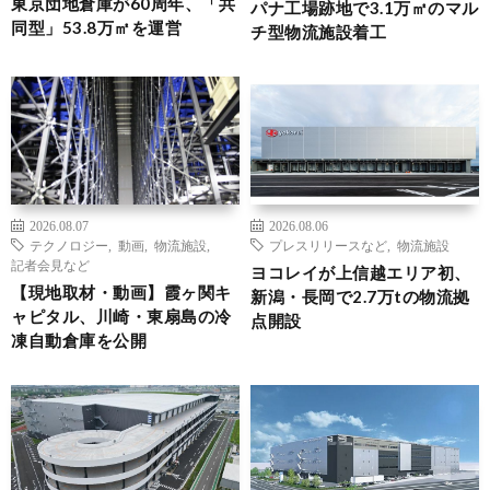
東京団地倉庫が60周年、「共
パナ工場跡地で3.1万㎡のマル
同型」53.8万㎡を運営
チ型物流施設着工
2026.08.07
2026.08.06
テクノロジー
,
動画
,
物流施設
,
プレスリリースなど
,
物流施設
記者会見など
ヨコレイが上信越エリア初、
【現地取材・動画】霞ヶ関キ
新潟・長岡で2.7万tの物流拠
ャピタル、川崎・東扇島の冷
点開設
凍自動倉庫を公開