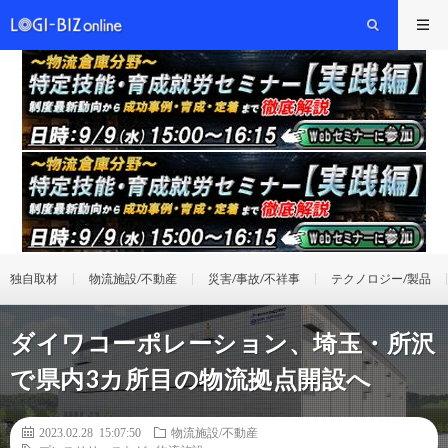
独自取材
物流施設/不動産
災害/事故/不祥事
テクノロジー/製品
ダイワコーポレーション、埼玉・所沢
で県内3カ所目の物流拠点開設へ
2023.02.28 15:07:50
物流施設/不動産