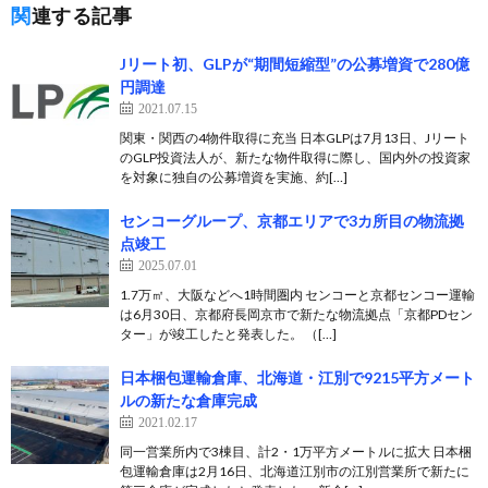
関連する記事
Jリート初、GLPが“期間短縮型”の公募増資で280億
円調達
2021.07.15
関東・関西の4物件取得に充当 日本GLPは7月13日、Jリート
のGLP投資法人が、新たな物件取得に際し、国内外の投資家
を対象に独自の公募増資を実施、約[…]
センコーグループ、京都エリアで3カ所目の物流拠
点竣工
2025.07.01
1.7万㎡、大阪などへ1時間圏内 センコーと京都センコー運輸
は6月30日、京都府長岡京市で新たな物流拠点「京都PDセン
ター」が竣工したと発表した。 （[…]
日本梱包運輸倉庫、北海道・江別で9215平方メート
ルの新たな倉庫完成
2021.02.17
同一営業所内で3棟目、計2・1万平方メートルに拡大 日本梱
包運輸倉庫は2月16日、北海道江別市の江別営業所で新たに