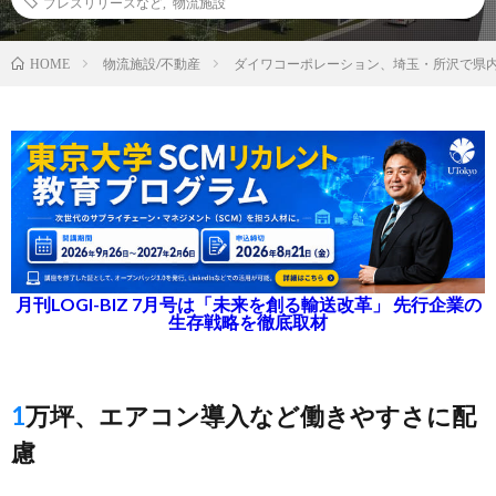
プレスリリースなど
,
物流施設
物流施設/不動産
ダイワコーポレーション、埼玉・所沢で県内
HOME
月刊LOGI-BIZ 7月号は「未来を創る輸送改革」 先行企業の
生存戦略を徹底取材
1万坪、エアコン導入など働きやすさに配
慮