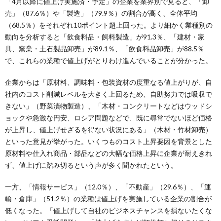
「4月以降に値上げ実施済・予定」の企業を業界別で見ると、「卸
売」（87.6％）や「製造」（79.9％）の割合が高く、全体平均
（68.5％）をそれぞれ10ポイント超上回った。より細かく業種別の
動向を分析すると「飲食料品・飼料製造」が91.3％、「建材・家
具、窯業・土石製品卸売」が89.1％、「飲食料品卸売」が88.5％
で、これらの業種で値上げがとりわけ進んでいることが分かった。
企業からは「原材料、調味料・包装資材の度重なる値上がりが、自
社内のコスト削減レベルを大きく上回るため、自助努力では吸収で
きない」（野菜漬物製造）、「木材・コンクリートなどはウッドシ
ョックや急激な円安、ロシア問題などで、既に尋常でないほど価格
が上昇し、値上げせざるを得ない状況にある」（木材・竹材卸売）
といった意見が挙がった。いくつものコスト上昇要因を背景とした
原材料や仕入れ商品・部品などの大幅な価格上昇に企業が耐えきれ
ず、値上げに踏み切るという声が多く聞かれたという。
一方、「情報サービス」（12.0％）、「不動産」（29.6％）、「運
輸・倉庫」（51.2％）の業種は値上げを実施している企業の割合が
低くなった。「値上げして自社のビジネスチャンスを損ないたくな