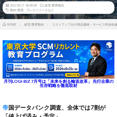
2022.06.17 06:00:09
経営/業界動向
動向/展望
,
プレスリリースなど
経営/業界動向
コストアップ分の商品価格・サービス料金転
HOME
月刊LOGI-BIZ 7月号は「未来を創る輸送改革」 先行企業の
生存戦略を徹底取材
帝国データバンク調査、全体では7割が
「値上げ済み・予定」