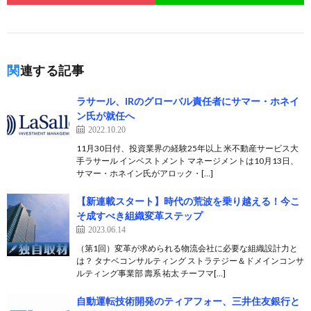
関連する記事
ラサール、IRのグローバル責任者にサマー・ホネイ
ン氏が就任へ
2022.10.20
11月30日付、投資業界の経験25年以上 米不動産サービス大
手ラサール インベストメント マネージメントは10月13日、
サマー・ホネイン氏がアロック・[…]
【新連載スタート】時代の荒波を乗り越える！今こ
そ成すべき組織変革ステップ
2023.06.14
（第1回）変革が求められる物流会社に必要な組織設計力と
は？ タナベコンサルティング ストラテジー＆ドメインコンサ
ルティング事業部 壽系 祐太 チーフマ[…]
自動運転技術開発のティアフォー、三井住友銀行と