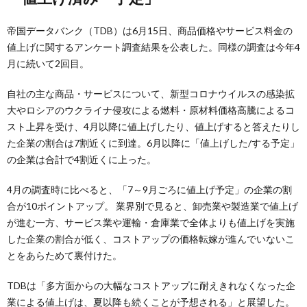
帝国データバンク（TDB）は6月15日、商品価格やサービス料金の
値上げに関するアンケート調査結果を公表した。同様の調査は今年4
月に続いて2回目。
自社の主な商品・サービスについて、新型コロナウイルスの感染拡
大やロシアのウクライナ侵攻による燃料・原材料価格高騰によるコ
スト上昇を受け、4月以降に値上げしたり、値上げすると答えたりし
た企業の割合は7割近くに到達。6月以降に「値上げした/する予定」
の企業は合計で4割近くに上った。
4月の調査時に比べると、「7～9月ごろに値上げ予定」の企業の割
合が10ポイントアップ。 業界別で見ると、卸売業や製造業で値上げ
が進む一方、サービス業や運輸・倉庫業で全体よりも値上げを実施
した企業の割合が低く、コストアップの価格転嫁が進んでいないこ
とをあらためて裏付けた。
TDBは「多方面からの大幅なコストアップに耐えきれなくなった企
業による値上げは、夏以降も続くことが予想される」と展望した。