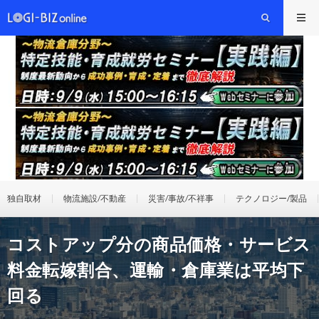
独自取材
物流施設/不動産
災害/事故/不祥事
テクノロジー/製品
コストアップ分の商品価格・サービス
料金転嫁割合、運輸・倉庫業は平均下
回る