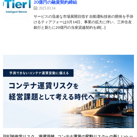
20億円の融資契約締結
2025.03.14
サービスの迅速な市場展開目指す 自動運転技術の開発を手掛
けるティアフォーは3月14日、事業の拡大に伴い、三井住友
銀行と新たに20億円の当座貸越契約を締[…]
[PR]地政学リスク、港湾混雑…コンテナ運賃の変動リスクへの新しいヘッ