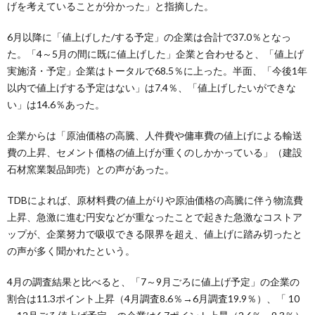
げを考えていることが分かった」と指摘した。
6月以降に「値上げした/する予定」の企業は合計で37.0％となっ
た。「4～5月の間に既に値上げした」企業と合わせると、「値上げ
実施済・予定」企業はトータルで68.5％に上った。半面、「今後1年
以内で値上げする予定はない」は7.4％、「値上げしたいができな
い」は14.6％あった。
企業からは「原油価格の高騰、人件費や傭車費の値上げによる輸送
費の上昇、セメント価格の値上げが重くのしかかっている」（建設
石材窯業製品卸売）との声があった。
TDBによれば、原材料費の値上がりや原油価格の高騰に伴う物流費
上昇、急激に進む円安などが重なったことで起きた急激なコストア
ップが、企業努力で吸収できる限界を超え、値上げに踏み切ったと
の声が多く聞かれたという。
4月の調査結果と比べると、「7～9月ごろに値上げ予定」の企業の
割合は11.3ポイント上昇（4月調査8.6％→6月調査19.9％）、「 10