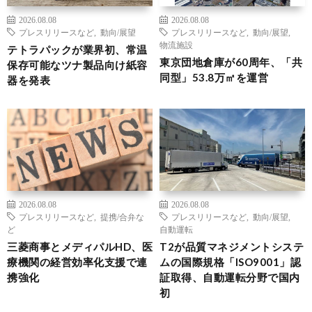
2026.08.08
2026.08.08
プレスリリースなど
,
動向/展望
プレスリリースなど
,
動向/展望
,
物流施設
テトラパックが業界初、常温
東京団地倉庫が60周年、「共
保存可能なツナ製品向け紙容
同型」53.8万㎡を運営
器を発表
2026.08.08
2026.08.08
プレスリリースなど
,
提携/合弁な
プレスリリースなど
,
動向/展望
,
ど
自動運転
三菱商事とメディパルHD、医
T2が品質マネジメントシステ
療機関の経営効率化支援で連
ムの国際規格「ISO9001」認
携強化
証取得、自動運転分野で国内
初