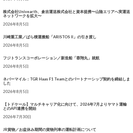
株式会社Univearth、倉吉運送株式会社と資本提携〜山陰エリアへ実運送
ネットワークを拡大〜
2026年8月5日
川崎重工業／ばら積運搬船「ARISTOS II」の引き渡し
2026年8月5日
フジトランスコーポレーション／新造船「蓉翔丸」就航
2026年8月5日
ネバーマイル：TGR Haas F1 Teamとのパートナーシップ契約を締結しま
した
2026年8月5日
【トドケール】マルチキャリア化に向けて、2026年7月よりヤマト運輸
とのAPI連携を開始
2026年7月30日
JR貨物／お盆休み期間の貨物列車の運転計画について