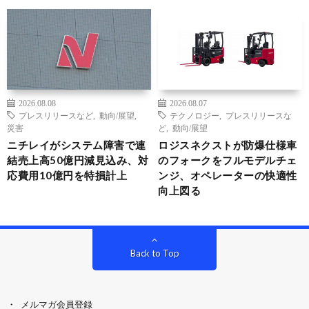
2026.08.08
2026.08.07
プレスリリースなど
,
動向/展望
,
テクノロジー
,
プレスリリースな
災害
ど
,
動向/展望
ニチレイがシステム障害で連
ロジスネクストが防爆仕様車
結売上高50億円減見込み、対
のフォークをフルモデルチェ
応費用10億円を特損計上
ンジ、オペレーターの快適性
向上図る
Back to Top
メルマガ会員登録