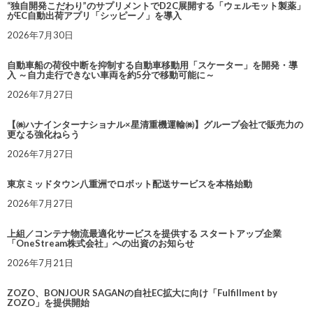
“独自開発こだわり”のサプリメントでD2C展開する「ウェルモット製薬」
がEC自動出荷アプリ「シッピーノ」を導入
2026年7月30日
自動車船の荷役中断を抑制する自動車移動用「スケーター」を開発・導
入 ～自力走行できない車両を約5分で移動可能に～
2026年7月27日
【㈱ハナインターナショナル×星清重機運輸㈱】グループ会社で販売力の
更なる強化ねらう
2026年7月27日
東京ミッドタウン八重洲でロボット配送サービスを本格始動
2026年7月27日
上組／コンテナ物流最適化サービスを提供する スタートアップ企業
「OneStream株式会社」への出資のお知らせ
2026年7月21日
ZOZO、BONJOUR SAGANの自社EC拡大に向け「Fulfillment by
ZOZO」を提供開始