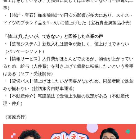
値上げをしているが、労務費に関しては出来ていない（一般電気工
事）
・【時計・宝石】舶来腕時計で円安の影響が多大にあり、スイス・
ドイツのブランド品を4～6月に値上げした（宝石貴金属製品小売）
「値上げしたいが、できない」と回答した企業の声
・【監視システム】新規入札は競争が激しく、値上げはできない
（パッケージソフト）
・【情報サービス】人件費がほとんどであるが、物価が上がってい
るため、給与（人件費）を引き上げて価格に転嫁したいという希望
はある（ソフト受託開発）
・【貸切バス】値上げはしたいが需要がないため、同業者間で足並
みが揃わない（貸切旅客自動車運送）
・【不動産仲介】宅建業法で受領上限額の規定がある（不動産代
理・仲介）
（藤原秀行）