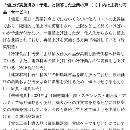
「値上げ実施済み・予定」と回答した企業の声 （【 】内は主要な商
品・サービス）
・【佃煮・煮豆・惣菜】今までにないくらいの仕入コストの上昇幅
であり、段階的に値上げを何度もされ、上限をどこで見ていけばい
いか予測が付かない。一度値上げはしたが、仕入先からさらに値上
げを要請されており、再値上げを実施する方向で検討している（総
菜製造）
・【冷凍食品】円安により輸入仕入れ品が高騰し販売価格へ転嫁し
ている。また、電気料金の値上げに伴い冷凍商品の保管費用も上げ
ている（冷凍食品卸売）
・【建築材料】石油精製品の樹脂建材品を取り扱っており、原油価
格の高騰および円安は直に影響を受けるため、値上げせざるをえな
い（家具・建具卸売）
・【機械器具】2021年より鋼材関連（鉄・ステンレス・銅合金・ア
ルミ）で毎月値動きがあり、顧客からの注文書を見るたびに価格変
更の依頼を提出している。今後も継続して月次で値上げを申請し続
ける（金属部品製造）
・【電気工事】購入品（電気機器類、電線ケーブルなど）について