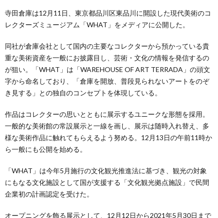
寺田倉庫は12月11日、東京都品川区東品川に開設した現代美術のコ
レクターズミュージアム「WHAT」をメディアに公開した。
同社が倉庫会社として国内の主要なコレクターから預かっている貴
重な美術資産を一般にお披露目し、芸術・文化の情報を発信するの
が狙い。「WHAT」は「WAREHOUSE OF ART TERRADA」の頭文
字から命名しており、「倉庫を開放、普段見られないアートをのぞ
き見する」との独自のコンセプトを体現している。
作品はコレクターの思いとともに展示するユニークな形態を採用。
一般的な美術館の常設展示と一線を画し、展示は随時入れ替え、多
様な美術作品に触れてもらえるよう努める。12月13日の午前11時か
ら一般にも公開を始める。
「WHAT」は今年5月施行の文化観光推進法に基づき、観光の対象
にもなる文化施設として国が支援する「文化観光拠点施設」で民間
企業初の計画認定を受けた。
オープニングを飾る展示として、12月12日から2021年5月30日まで