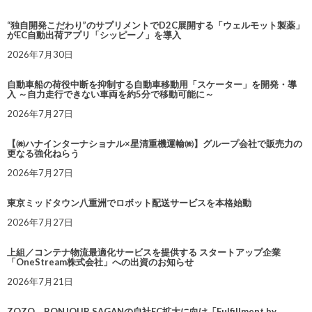
“独自開発こだわり”のサプリメントでD2C展開する「ウェルモット製薬」
がEC自動出荷アプリ「シッピーノ」を導入
2026年7月30日
自動車船の荷役中断を抑制する自動車移動用「スケーター」を開発・導
入 ～自力走行できない車両を約5分で移動可能に～
2026年7月27日
【㈱ハナインターナショナル×星清重機運輸㈱】グループ会社で販売力の
更なる強化ねらう
2026年7月27日
東京ミッドタウン八重洲でロボット配送サービスを本格始動
2026年7月27日
上組／コンテナ物流最適化サービスを提供する スタートアップ企業
「OneStream株式会社」への出資のお知らせ
2026年7月21日
ZOZO、BONJOUR SAGANの自社EC拡大に向け「Fulfillment by