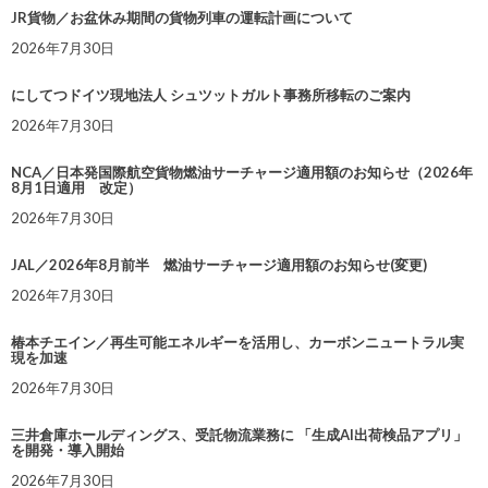
JR貨物／お盆休み期間の貨物列車の運転計画について
2026年7月30日
にしてつドイツ現地法人 シュツットガルト事務所移転のご案内
2026年7月30日
NCA／日本発国際航空貨物燃油サーチャージ適用額のお知らせ（2026年
8月1日適用 改定）
2026年7月30日
JAL／2026年8月前半 燃油サーチャージ適用額のお知らせ(変更)
2026年7月30日
椿本チエイン／再生可能エネルギーを活用し、カーボンニュートラル実
現を加速
2026年7月30日
三井倉庫ホールディングス、受託物流業務に 「生成AI出荷検品アプリ」
を開発・導入開始
2026年7月30日