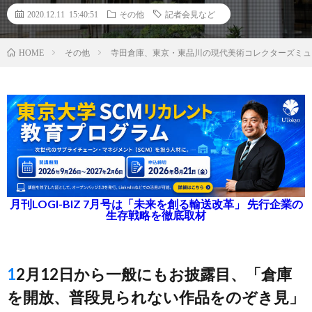
2020.12.11 15:40:51
その他
記者会見など
その他
寺田倉庫、東京・東品川の現代美術コレクターズミュ
HOME
月刊LOGI-BIZ 7月号は「未来を創る輸送改革」 先行企業の
生存戦略を徹底取材
12月12日から一般にもお披露目、「倉庫
を開放、普段見られない作品をのぞき見」