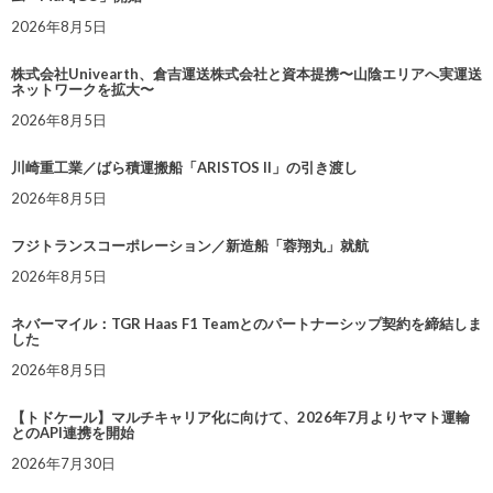
2026年8月5日
株式会社Univearth、倉吉運送株式会社と資本提携〜山陰エリアへ実運送
ネットワークを拡大〜
2026年8月5日
川崎重工業／ばら積運搬船「ARISTOS II」の引き渡し
2026年8月5日
フジトランスコーポレーション／新造船「蓉翔丸」就航
2026年8月5日
ネバーマイル：TGR Haas F1 Teamとのパートナーシップ契約を締結しま
した
2026年8月5日
【トドケール】マルチキャリア化に向けて、2026年7月よりヤマト運輸
とのAPI連携を開始
2026年7月30日