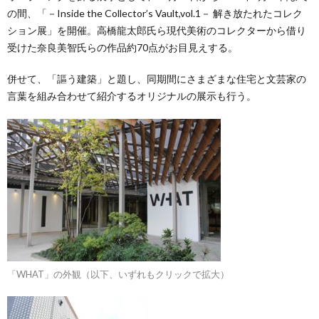
の間、「－Inside the Collector’s Vault,vol.1－ 解き放たれたコレク
ション展」を開催。高橋龍太郎氏ら現代美術のコレクターから借り
受けた奈良美智氏らの作品約70点がお目見えする。
併せて、「謳う建築」と題し、同期間にさまざまな住宅と文芸家の
言葉を組み合わせて紹介するオリジナルの展示も行う。
「WHAT」の外観（以下、いずれもクリックで拡大）