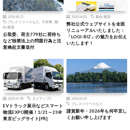
2026.06.25
2026.04.01
動向/展望
プレスリリースなど
,
不祥事
,
動
弊社公式ウェブサイトを全面
向/展望
リニューアルいたしました：
公取委、荷主779社に荷待ち
「LOGI-BIZ」の魅力をお伝え
など独禁法上の問題行為と注
いたします！
意喚起文書送付
2026.01.09
タイアップ2
2026.01.01
プレスリリースなど
EVトラック展示などスマート
謹賀新年・2026年も何卒宜し
物流EXPO開催！1/21～23＠
くお願い申し上げます
東京ビッグサイト[PR]