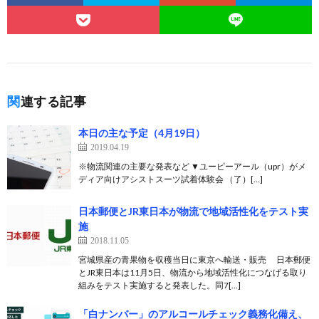
関連する記事
本日の主な予定（4月19日）
2019.04.19
※物流関連の主要な発表など ▼ユーピーアール（upr）がメ
ディア向けアシストスーツ試着体験会 （了）[…]
日本郵便とJR東日本が物流で地域活性化をテスト実
施
2018.11.05
宮城県産の青果物を収穫当日に東京へ輸送・販売 日本郵便
とJR東日本は11月5日、物流から地域活性化につなげる取り
組みをテスト実施すると発表した。同7[…]
「白ナンバー」のアルコールチェック義務化備え、