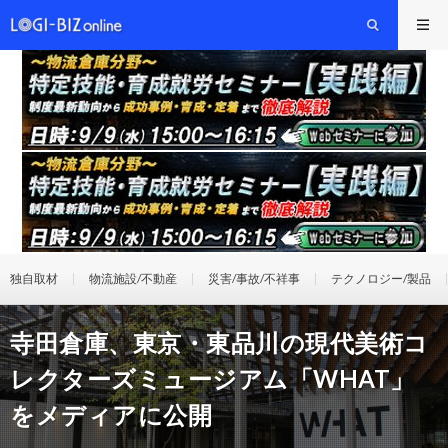
独自取材
物流施設/不動産
災害/事故/不祥事
テクノロジー/製品
寺田倉庫、東京・東品川の現代美術コ
レクターズミュージアム「WHAT」
をメディアに公開