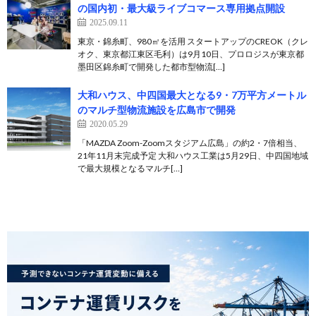
の国内初・最大級ライブコマース専用拠点開設
2025.09.11
東京・錦糸町、980㎡を活用 スタートアップのCREOK（クレ
オク、東京都江東区毛利）は9月10日、プロロジスが東京都
墨田区錦糸町で開発した都市型物流[…]
大和ハウス、中四国最大となる9・7万平方メートル
のマルチ型物流施設を広島市で開発
2020.05.29
「MAZDA Zoom-Zoomスタジアム広島」の約2・7倍相当、
21年11月末完成予定 大和ハウス工業は5月29日、中四国地域
で最大規模となるマルチ[…]