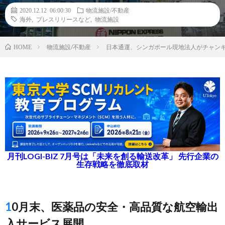
2020.12.12 06:00:30
物流施設/不動産
海外
,
プレスリリースなど
,
物流施設
物流施設/不動産
日本通運、シンガポール現地法人がチャンギ
HOME
月刊LOGI-BIZ 7月号は「未来を創る輸送改革」 先行企業の
生存戦略を徹底取材
10月末、医薬品の安全・高品質な航空輸出
入サービス展開