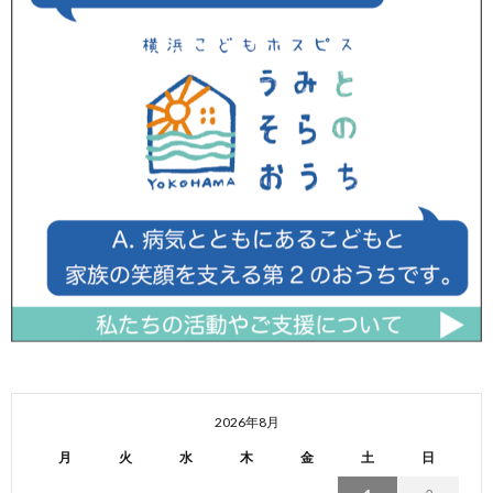
2026年8月
月
火
水
木
金
土
日