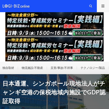
独自取材
物流施設/不動産
災害/事故/不祥事
テクノロジー/製品
日本通運、シンガポール現地法人がチ
ャンギ空港の保税地域内施設でGDP認
証取得