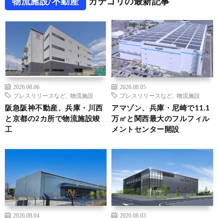
物流施設/不動産
カテゴリの最新記事
2026.08.06
2026.08.05
プレスリリースなど
,
物流施設
プレスリリースなど
,
物流施設
阪急阪神不動産、兵庫・川西
アマゾン、兵庫・尼崎で11.1
と京都の2カ所で物流施設竣
万㎡と関西最大のフルフィル
工
メントセンター開設
2026.08.04
2026.08.03