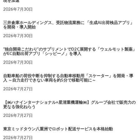
現を加速
2026年7月30日
三井倉庫ホールディングス、受託物流業務に 「生成AI出荷検品アプリ」
を開発・導入開始
2026年7月30日
“独自開発こだわり”のサプリメントでD2C展開する「ウェルモット製薬」
がEC自動出荷アプリ「シッピーノ」を導入
2026年7月30日
自動車船の荷役中断を抑制する自動車移動用「スケーター」を開発・導
入 ～自力走行できない車両を約5分で移動可能に～
2026年7月27日
【㈱ハナインターナショナル×星清重機運輸㈱】グループ会社で販売力の
更なる強化ねらう
2026年7月27日
東京ミッドタウン八重洲でロボット配送サービスを本格始動
2026年7月27日