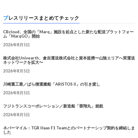
プレスリリースまとめてチェック
CBcloud、全国の「Marq」施設を起点とした新たな配送プラットフォー
ム「MarqGO」開始
2026年8月5日
株式会社Univearth、倉吉運送株式会社と資本提携〜山陰エリアへ実運送
ネットワークを拡大〜
2026年8月5日
川崎重工業／ばら積運搬船「ARISTOS II」の引き渡し
2026年8月5日
フジトランスコーポレーション／新造船「蓉翔丸」就航
2026年8月5日
ネバーマイル：TGR Haas F1 Teamとのパートナーシップ契約を締結しま
した