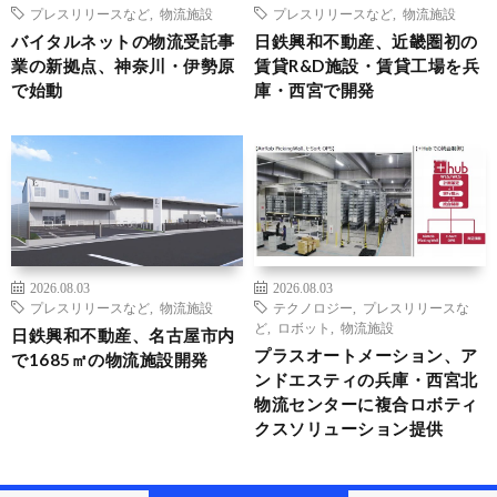
プレスリリースなど
,
物流施設
プレスリリースなど
,
物流施設
バイタルネットの物流受託事
日鉄興和不動産、近畿圏初の
業の新拠点、神奈川・伊勢原
賃貸R&D施設・賃貸工場を兵
で始動
庫・西宮で開発
2026.08.03
2026.08.03
プレスリリースなど
,
物流施設
テクノロジー
,
プレスリリースな
ど
,
ロボット
,
物流施設
日鉄興和不動産、名古屋市内
プラスオートメーション、ア
で1685㎡の物流施設開発
ンドエスティの兵庫・西宮北
物流センターに複合ロボティ
クスソリューション提供