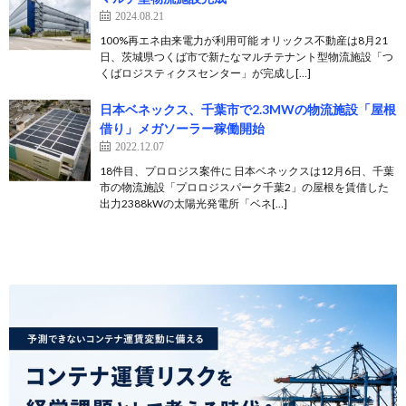
2024.08.21
100%再エネ由来電力が利用可能 オリックス不動産は8月21
日、茨城県つくば市で新たなマルチテナント型物流施設「つ
くばロジスティクスセンター」が完成し[…]
日本ベネックス、千葉市で2.3MWの物流施設「屋根
借り」メガソーラー稼働開始
2022.12.07
18件目、プロロジス案件に 日本ベネックスは12月6日、千葉
市の物流施設「プロロジスパーク千葉2」の屋根を賃借した
出力2388kWの太陽光発電所「ベネ[…]