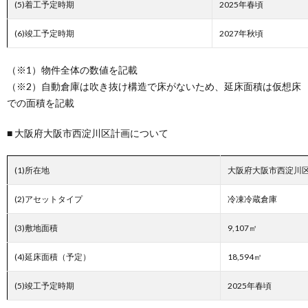
(5)着工予定時期
2025年春頃
(6)竣工予定時期
2027年秋頃
（※1）物件全体の数値を記載
（※2）自動倉庫は吹き抜け構造で床がないため、延床面積は仮想床
での面積を記載
■ 大阪府大阪市西淀川区計画について
(1)所在地
大阪府大阪市西淀川
(2)アセットタイプ
冷凍冷蔵倉庫
(3)敷地面積
9,107㎡
(4)延床面積（予定）
18,594㎡
(5)竣工予定時期
2025年春頃