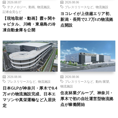
2026.08.07
2026.08.06
テクノロジー
,
動画
,
物流施設
,
プレスリリースなど
,
物流施設
記者会見など
ヨコレイが上信越エリア初、
【現地取材・動画】霞ヶ関キ
新潟・長岡で2.7万tの物流拠
ャピタル、川崎・東扇島の冷
点開設
凍自動倉庫を公開
2026.08.06
2026.08.06
プレスリリースなど
,
物流施設
プレスリリースなど
,
動向/展望
,
物流施設
日本GLPが神奈川・厚木で8.4
住友林業グループ、神奈川・
万㎡の物流施設完成、日本エ
厚木で初の自社運営型物流拠
マソンや真栄運輸など入居決
点が稼働開始
定