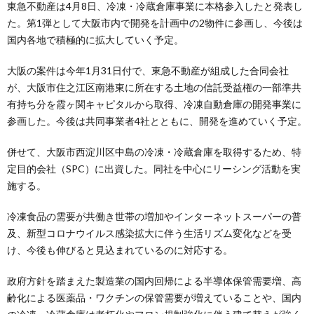
東急不動産は4月8日、冷凍・冷蔵倉庫事業に本格参入したと発表し
た。第1弾として大阪市内で開発を計画中の2物件に参画し、今後は
国内各地で積極的に拡大していく予定。
大阪の案件は今年1月31日付で、東急不動産が組成した合同会社
が、大阪市住之江区南港東に所在する土地の信託受益権の一部準共
有持ち分を霞ヶ関キャピタルから取得、冷凍自動倉庫の開発事業に
参画した。今後は共同事業者4社とともに、開発を進めていく予定。
併せて、大阪市西淀川区中島の冷凍・冷蔵倉庫を取得するため、特
定目的会社（SPC）に出資した。同社を中心にリーシング活動を実
施する。
冷凍食品の需要が共働き世帯の増加やインターネットスーパーの普
及、新型コロナウイルス感染拡大に伴う生活リズム変化などを受
け、今後も伸びると見込まれているのに対応する。
政府方針を踏まえた製造業の国内回帰による半導体保管需要増、高
齢化による医薬品・ワクチンの保管需要が増えていることや、国内