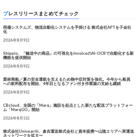
プレスリリースまとめてチェック
両備システムズ、物流自動化システムを手掛ける 株式会社APTを子会社
化
2026年8月9日
Shippio、「輸送中の商品」の可視化をInvoiceのAI-OCRで自動化する新
機能を提供開始
2026年8月9日
栗林商船／夏の安全運航を支えるため熱中症対策を強化。今年から船員
への飲料配布を開始、4年目となるファン付き作業服の支給も継続
2026年8月9日
CBcloud、全国の「Marq」施設を起点とした新たな配送プラットフォー
ム「MarqGO」開始
2026年8月5日
株式会社Univearth、倉吉運送株式会社と資本提携〜山陰エリアへ実運送
ネットワークを拡大〜