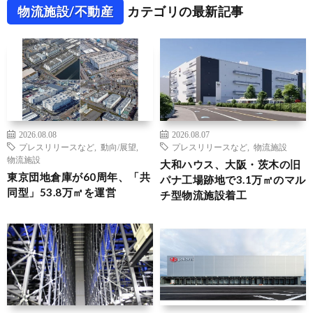
物流施設/不動産
カテゴリの最新記事
2026.08.08
2026.08.07
プレスリリースなど
,
動向/展望
,
プレスリリースなど
,
物流施設
物流施設
大和ハウス、大阪・茨木の旧
東京団地倉庫が60周年、「共
パナ工場跡地で3.1万㎡のマル
同型」53.8万㎡を運営
チ型物流施設着工