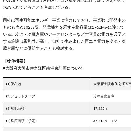
の冷凍・冷蔵倉庫は老朽化やフロン規制強化に伴う建て替えが強く
求められていることも考慮している。
同社は再生可能エネルギー事業に注力しており、事業数は開発中の
ものも含め102カ所、発電能力を示す定格容量は1762Mwに達して
いる。冷凍・冷蔵倉庫やデータセンターなど大容量の電力を必要と
する施設は親和性が高く、自社で生み出した再エネ電力を冷凍・冷
蔵倉庫などに供給することも検討する。
【物件概要】
■大阪府大阪市住之江区南港東計画について
(1)所在地
大阪府大阪市住之江区
(2)アセットタイプ
冷凍自動倉庫
(3)敷地面積
17,355㎡
(4)延床面積（予定）
36,415㎡ ※2