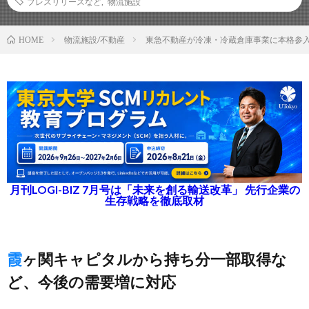
プレスリリースなど
,
物流施設
物流施設/不動産
東急不動産が冷凍・冷蔵倉庫事業に本格参入
HOME
月刊LOGI-BIZ 7月号は「未来を創る輸送改革」 先行企業の
生存戦略を徹底取材
霞ヶ関キャピタルから持ち分一部取得な
ど、今後の需要増に対応