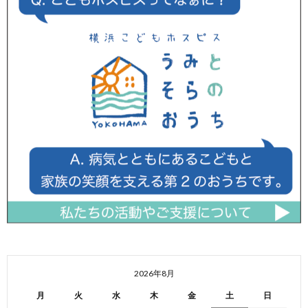
2026年8月
月
火
水
木
金
土
日