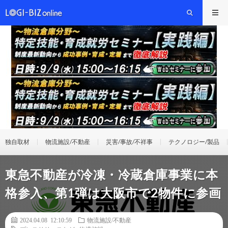
独自取材
物流施設/不動産
災害/事故/不祥事
テクノロジー/製品
東急不動産が冷凍・冷蔵倉庫事業に本
格参入、第1弾は大阪市で2物件に参画
2024.04.08 12:10:59
物流施設/不動産