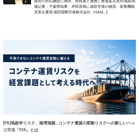
政府の対応継続に期待、関係者と連携し推進図る意向強調 関
連記事：千葉県知事、岸田首相に成田空港の物流・産業機能
充実を要望 成田国際空港株式会社（NAA[…]
[PR]地政学リスク、港湾混雑…コンテナ運賃の変動リスクへの新しいヘッ
ジ方法「FFA」とは