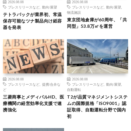
2026.08.08
2026.08.08
プレスリリースなど
,
動向/展望
プレスリリースなど
,
動向/展望
,
物流施設
テトラパックが業界初、常温
東京団地倉庫が60周年、「共
保存可能なツナ製品向け紙容
同型」53.8万㎡を運営
器を発表
2026.08.08
2026.08.08
プレスリリースなど
,
提携/合弁な
プレスリリースなど
,
動向/展望
,
ど
自動運転
三菱商事とメディパルHD、医
T2が品質マネジメントシステ
療機関の経営効率化支援で連
ムの国際規格「ISO9001」認
携強化
証取得、自動運転分野で国内
初