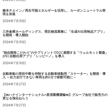
椿本チエイン／再生可能エネルギーを活用し、カーボンニュートラル実
現を加速
2026年7月30日
三井倉庫ホールディングス、受託物流業務に 「生成AI出荷検品アプリ」
を開発・導入開始
2026年7月30日
“独自開発こだわり”のサプリメントでD2C展開する「ウェルモット製薬」
がEC自動出荷アプリ「シッピーノ」を導入
2026年7月30日
自動車船の荷役中断を抑制する自動車移動用「スケーター」を開発・導
入 ～自力走行できない車両を約5分で移動可能に～
2026年7月27日
【㈱ハナインターナショナル×星清重機運輸㈱】グループ会社で販売力の
更なる強化ねらう
2026年7月27日