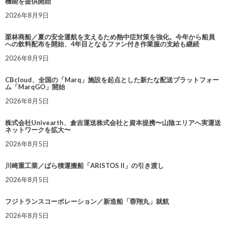
機能を提供開始
2026年8月9日
栗林商船／夏の安全運航を支えるため熱中症対策を強化。今年から船員
への飲料配布を開始、4年目となるファン付き作業服の支給も継続
2026年8月9日
CBcloud、全国の「Marq」施設を起点とした新たな配送プラットフォー
ム「MarqGO」開始
2026年8月5日
株式会社Univearth、倉吉運送株式会社と資本提携〜山陰エリアへ実運送
ネットワークを拡大〜
2026年8月5日
川崎重工業／ばら積運搬船「ARISTOS II」の引き渡し
2026年8月5日
フジトランスコーポレーション／新造船「蓉翔丸」就航
2026年8月5日