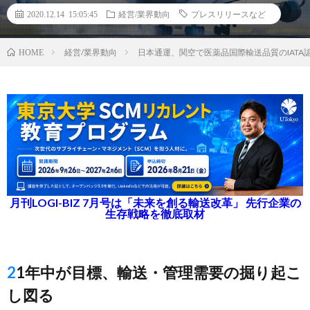
2020.12.14 15:05:45
経営/業界動向
プレスリリースなど
経営/業界動向
日本通運、関空で医薬品国際輸送品質のIAT
HOME
月刊LOGI-BIZ 7月号は「未来を創る輸送改革」 先行企業の
生存戦略を徹底取材
21年中が目標、輸送・管理需要の掘り起こ
し図る