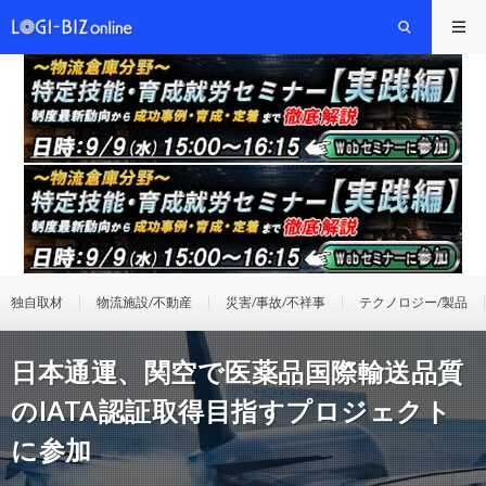
独自取材
物流施設/不動産
災害/事故/不祥事
テクノロジー/製品
日本通運、関空で医薬品国際輸送品質
のIATA認証取得目指すプロジェクト
に参加