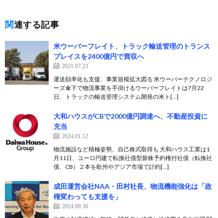
関連する記事
米ウーバーフレイト、トラック輸送管理のトランス
プレイスを2400億円で買収へ
2021.07.23
運送効率化も支援、事業規模拡大図る 米ウーバーテクノロジ
ーズ傘下で物流事業を手掛けるウーバーフレイトは7月22
日、トラックの輸送管理システム開発の米ト[…]
大和ハウスがCBで2000億円調達へ、不動産投資に
充当
2024.01.12
物流施設など積極姿勢、自己株式取得も 大和ハウス工業は1
月11日、ユーロ円建て転換社債型新株予約権付社債（転換社
債、CB）２本を欧州やアジア市場で計約[…]
成田運営会社NAA・田村社長、物流機能強化は「政
権変わっても支援を」
2024.09.30