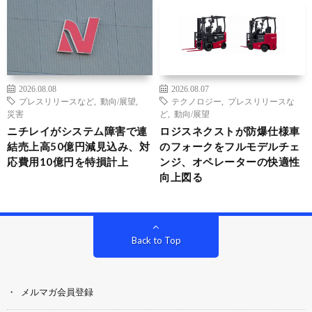
2026.08.08
2026.08.07
プレスリリースなど
,
動向/展望
,
テクノロジー
,
プレスリリースな
災害
ど
,
動向/展望
ニチレイがシステム障害で連
ロジスネクストが防爆仕様車
結売上高50億円減見込み、対
のフォークをフルモデルチェ
応費用10億円を特損計上
ンジ、オペレーターの快適性
向上図る
Back to Top
メルマガ会員登録