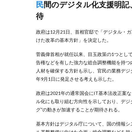
民間のデジタル化支援明記、物流業界の“脱アナログ”加速に期
待
政府は12月21日、首相官邸で「デジタル・
けた改革の基本方針」を決定した。
菅義偉首相が就任以来、目玉政策の1つとし
告権などを有した強力な総合調整機能を持つ
人材を確保する方針も示し、官民の業務デジ
年9月1日に発足させる考えも示した。
政府は2021年の通常国会にIT基本法改正
ル化にも取り組む方向性を示しており、デジ
グ”の動きが加速することが期待される。
基本方針はデジタル庁について、国の情報シ
ル基盤整備に向けた企画・総合調整などを担