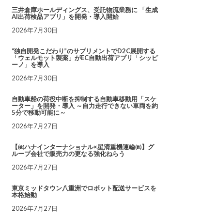
三井倉庫ホールディングス、受託物流業務に 「生成
AI出荷検品アプリ」を開発・導入開始
2026年7月30日
“独自開発こだわり”のサプリメントでD2C展開する
「ウェルモット製薬」がEC自動出荷アプリ「シッピ
ーノ」を導入
2026年7月30日
自動車船の荷役中断を抑制する自動車移動用「スケ
ーター」を開発・導入 ～自力走行できない車両を約
5分で移動可能に～
2026年7月27日
【㈱ハナインターナショナル×星清重機運輸㈱】グ
ループ会社で販売力の更なる強化ねらう
2026年7月27日
東京ミッドタウン八重洲でロボット配送サービスを
本格始動
2026年7月27日