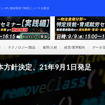
ーン,3PL,独自取材で物流ニュースを配信
事
テクノロジー/製品
雇用/人材
経営/業界動向
データ/
方針決定、21年9月1日発足