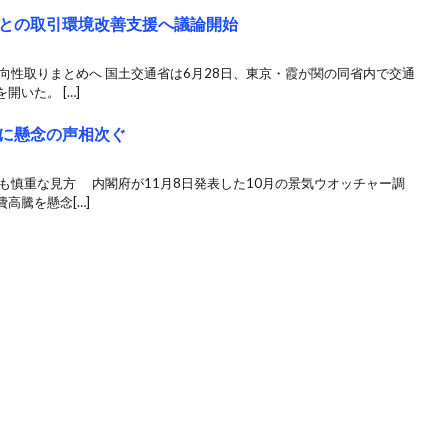
との取引環境改善支援へ議論開始
向性取りまとめへ 国土交通省は6月28日、東京・霞が関の同省内で交通
いた。 […]
に懸念の声相次ぐ
も慎重な見方 内閣府が11月8日発表した10月の景気ウオッチャー調
高騰を懸念[…]