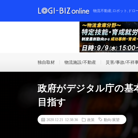
物流不動産,ロボット,ドロ
独自取材
物流施設/不動産
災害/事故/不祥
政府がデジタル庁の基本
目指す
2020.12.21 12:38:36
政策
動向/展望