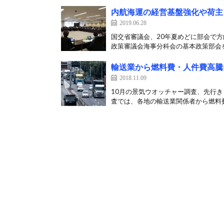
内航海運の経営基盤強化や荷主
2019.06.28
国交省審議会、20年夏めどに部会で方
政策審議会海事分科会の基本政策部会を開
輸送業から燃料費・人件費高騰
2018.11.09
10月の景気ウオッチャー調査、先行き
査では、各地の輸送業関係者から燃料費