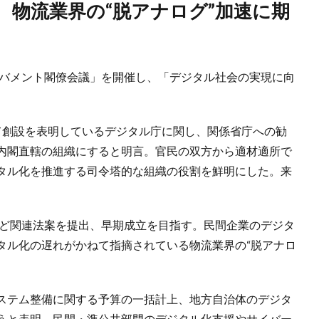
ガバメント閣僚会議」を開催し、「デジタル社会の実現に向
て創設を表明しているデジタル庁に関し、関係省庁への勧
内閣直轄の組織にすると明言。官民の双方から適材適所で
タル化を推進する司令塔的な組織の役割を鮮明にした。来
案など関連法案を提出、早期成立を目指す。民間企業のデジタ
タル化の遅れがかねて指摘されている物流業界の“脱アナロ
ステム整備に関する予算の一括計上、地方自治体のデジタ
うと表明。民間・準公共部門のデジタル化支援やサイバー