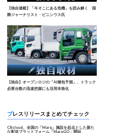
【独自連載】「今そこにある危機」を読み解く 国
際ジャーナリスト・ビニシウス氏
【独自】オープンロジの「AI梱包予測」、トラック
必要台数の迅速把握にも活用本格化
プレスリリースまとめてチェック
CBcloud、全国の「Marq」施設を起点とした新た
な配送プラットフォーム「MarqGO」開始