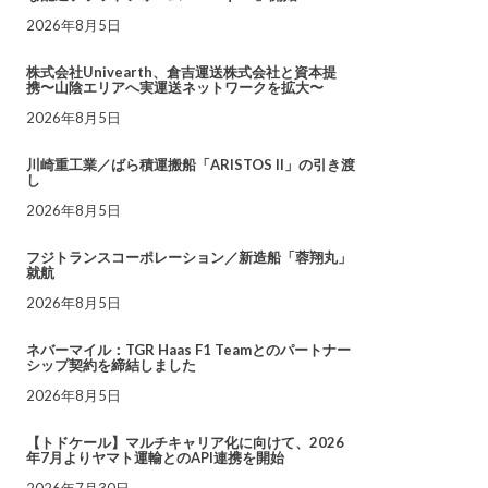
2026年8月5日
株式会社Univearth、倉吉運送株式会社と資本提
携〜山陰エリアへ実運送ネットワークを拡大〜
2026年8月5日
川崎重工業／ばら積運搬船「ARISTOS II」の引き渡
し
2026年8月5日
フジトランスコーポレーション／新造船「蓉翔丸」
就航
2026年8月5日
ネバーマイル：TGR Haas F1 Teamとのパートナー
シップ契約を締結しました
2026年8月5日
【トドケール】マルチキャリア化に向けて、2026
年7月よりヤマト運輸とのAPI連携を開始
2026年7月30日