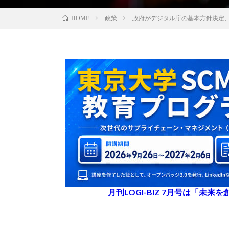
政策
政府がデジタル庁の基本方針決定、
HOME
月刊LOGI-BIZ 7月号は「未