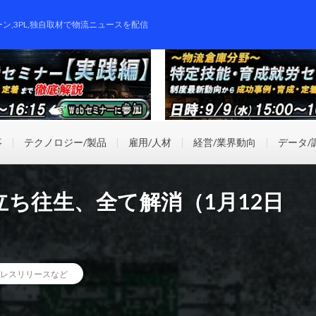
ーン,3PL,独自取材で物流ニュースを配信
事
テクノロジー/製品
雇用/人材
経営/業界動向
データ/
ち往生、全て解消（1月12日
レスリリースなど