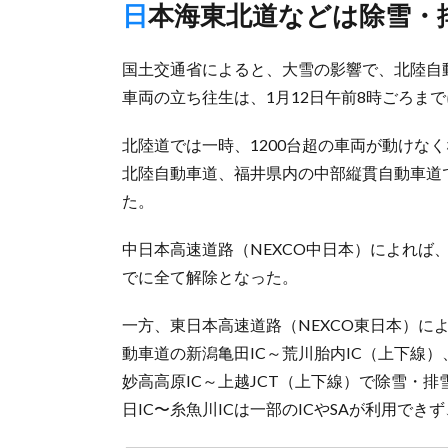
日本海東北道などは除雪
国土交通省によると、大雪の影響で、北陸自
車両の立ち往生は、1月12日午前8時ごろま
北陸道では一時、1200台超の車両が動けな
北陸自動車道、福井県内の中部縦貫自動車道
た。
中日本高速道路（NEXCO中日本）によれば
でに全て解除となった。
一方、東日本高速道路（NEXCO東日本）に
動車道の新潟亀田IC～荒川胎内IC（上下線）
妙高高原IC～上越JCT（上下線）で除雪・
日IC〜糸魚川ICは一部のICやSAが利用で