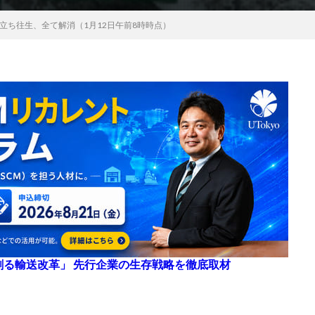
立ち往生、全て解消（1月12日午前8時時点）
来を創る輸送改革」 先行企業の生存戦略を徹底取材