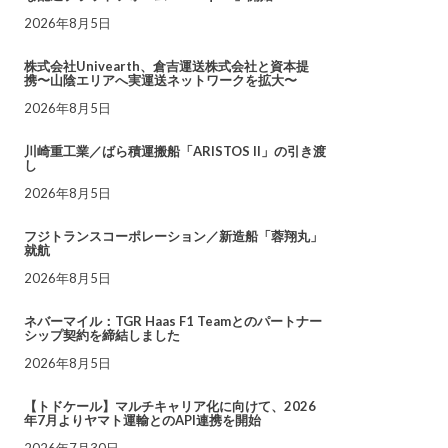
2026年8月5日
株式会社Univearth、倉吉運送株式会社と資本提
携〜山陰エリアへ実運送ネットワークを拡大〜
2026年8月5日
川崎重工業／ばら積運搬船「ARISTOS II」の引き渡
し
2026年8月5日
フジトランスコーポレーション／新造船「蓉翔丸」
就航
2026年8月5日
ネバーマイル：TGR Haas F1 Teamとのパートナー
シップ契約を締結しました
2026年8月5日
【トドケール】マルチキャリア化に向けて、2026
年7月よりヤマト運輸とのAPI連携を開始
2026年7月30日