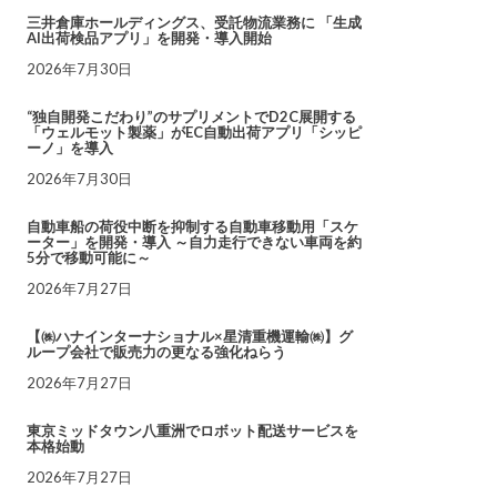
三井倉庫ホールディングス、受託物流業務に 「生成
AI出荷検品アプリ」を開発・導入開始
2026年7月30日
“独自開発こだわり”のサプリメントでD2C展開する
「ウェルモット製薬」がEC自動出荷アプリ「シッピ
ーノ」を導入
2026年7月30日
自動車船の荷役中断を抑制する自動車移動用「スケ
ーター」を開発・導入 ～自力走行できない車両を約
5分で移動可能に～
2026年7月27日
【㈱ハナインターナショナル×星清重機運輸㈱】グ
ループ会社で販売力の更なる強化ねらう
2026年7月27日
東京ミッドタウン八重洲でロボット配送サービスを
本格始動
2026年7月27日