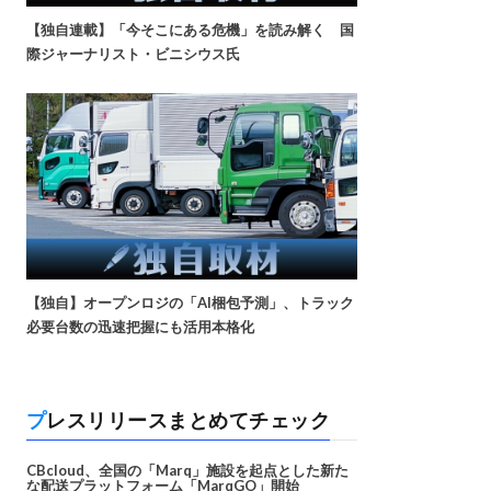
【独自連載】「今そこにある危機」を読み解く 国
際ジャーナリスト・ビニシウス氏
【独自】オープンロジの「AI梱包予測」、トラック
必要台数の迅速把握にも活用本格化
プレスリリースまとめてチェック
CBcloud、全国の「Marq」施設を起点とした新た
な配送プラットフォーム「MarqGO」開始