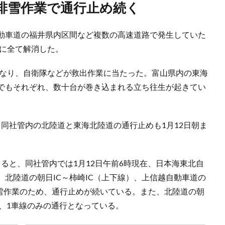
・排雪作業で通行止め続く
動車道の福井県内区間など複数の高速道路で発生していた
でに全て解消した。
くなり、自衛隊などが救出作業に当たった。富山県内の東海
でもそれぞれ、数十台が巻き込まれる立ち往生が起きてい
、同社管内の北陸道と東海北陸道の通行止めも1月12日朝ま
よると、同社管内では1月12日午前6時現在、日本海東北自
、北陸道の朝日IC～柿崎IC（上下線）、上信越自動車道の
排雪作業のため、通行止めが続いている。また、北陸道の朝
きず、1車線のみの通行となっている。