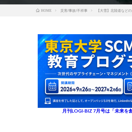
災害/事故/不祥事
【大雪】北陸道などの
HOME
月刊LOGI-BIZ 7月号は「未