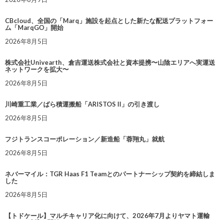
CBcloud、全国の「Marq」施設を起点とした新たな配送プラットフォー
ム「MarqGO」開始
2026年8月5日
株式会社Univearth、倉吉運送株式会社と資本提携〜山陰エリアへ実運送
ネットワークを拡大〜
2026年8月5日
川崎重工業／ばら積運搬船「ARISTOS II」の引き渡し
2026年8月5日
フジトランスコーポレーション／新造船「蓉翔丸」就航
2026年8月5日
ネバーマイル：TGR Haas F1 Teamとのパートナーシップ契約を締結しま
した
2026年8月5日
【トドケール】マルチキャリア化に向けて、2026年7月よりヤマト運輸