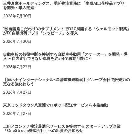
三井倉庫ホールディングス、受託物流業務に 「生成AI出荷検品アプリ」
を開発・導入開始
2026年7月30日
“独自開発こだわり”のサプリメントでD2C展開する「ウェルモット製薬」
がEC自動出荷アプリ「シッピーノ」を導入
2026年7月30日
自動車船の荷役中断を抑制する自動車移動用「スケーター」を開発・導
入 ～自力走行できない車両を約5分で移動可能に～
2026年7月27日
【㈱ハナインターナショナル×星清重機運輸㈱】グループ会社で販売力の
更なる強化ねらう
2026年7月27日
東京ミッドタウン八重洲でロボット配送サービスを本格始動
2026年7月27日
上組／コンテナ物流最適化サービスを提供する スタートアップ企業
「OneStream株式会社」への出資のお知らせ