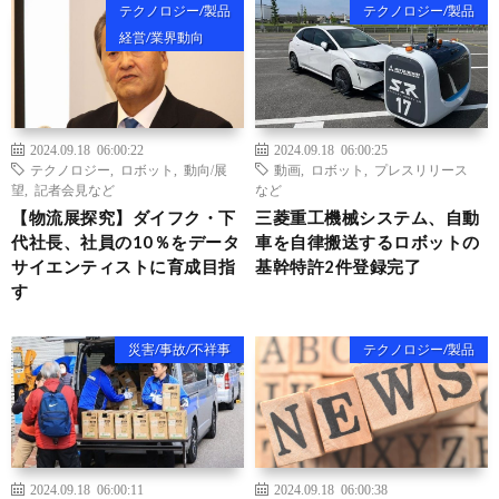
テクノロジー/製品
テクノロジー/製品
経営/業界動向
2024.09.18 06:00:22
2024.09.18 06:00:25
テクノロジー
,
ロボット
,
動向/展
動画
,
ロボット
,
プレスリリース
望
,
記者会見など
など
【物流展探究】ダイフク・下
三菱重工機械システム、自動
代社長、社員の10％をデータ
車を自律搬送するロボットの
サイエンティストに育成目指
基幹特許2件登録完了
す
災害/事故/不祥事
テクノロジー/製品
2024.09.18 06:00:11
2024.09.18 06:00:38