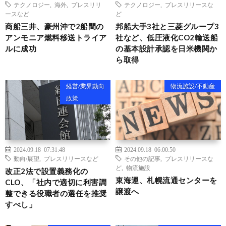
テクノロジー
,
海外
,
プレスリリ
テクノロジー
,
プレスリリースな
ースなど
ど
商船三井、豪州沖で2船間の
邦船大手3社と三菱グループ3
アンモニア燃料移送トライア
社など、低圧液化CO2輸送船
ルに成功
の基本設計承認を日米機関か
ら取得
経営/業界動向
物流施設/不動産
政策
2024.09.18 07:31:48
2024.09.18 06:00:50
動向/展望
,
プレスリリースなど
その他の記事
,
プレスリリースな
ど
,
物流施設
改正2法で設置義務化の
東海運、札幌流通センターを
CLO、「社内で適切に利害調
譲渡へ
整できる役職者の選任を推奨
すべし」