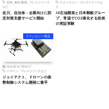
災害
,
動向/展望
,
プレスリリース
テクノロジー
,
プレスリリースな
など
ど
佐川、自治体・企業向けに防
JX石油開発と日本郵船グルー
災対策支援サービス開始
プ、常温でCO2液化する技術
の実証実験
テクノロジー/製品
2024.09.18 06:00:57
ドローン
,
プレスリリースなど
ジェイテクト、ドローンの姿
勢制御システム開発に着手