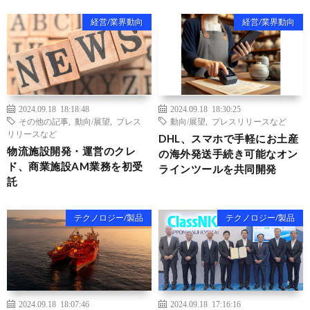
経営/業界動向
経営/業界動向
2024.09.18 18:18:48
2024.09.18 18:30:25
その他の記事
,
動向/展望
,
プレス
動向/展望
,
プレスリリースなど
リリースなど
DHL、スマホで手軽にお土産
物流施設開発・運営のクレ
の海外発送手続き可能なオン
ド、商業施設AM業務を初受
ラインツールを共同開発
託
テクノロジー/製品
テクノロジー/製品
2024.09.18 18:07:46
2024.09.18 17:16:16