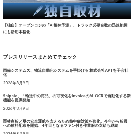
【独自】オープンロジの「AI梱包予測」、トラック必要台数の迅速把握
にも活用本格化
プレスリリースまとめてチェック
両備システムズ、物流自動化システムを手掛ける 株式会社APTを子会社
化
2026年8月9日
Shippio、「輸送中の商品」の可視化をInvoiceのAI-OCRで自動化する新
機能を提供開始
2026年8月9日
栗林商船／夏の安全運航を支えるため熱中症対策を強化。今年から船員
への飲料配布を開始、4年目となるファン付き作業服の支給も継続
2026年8月9日