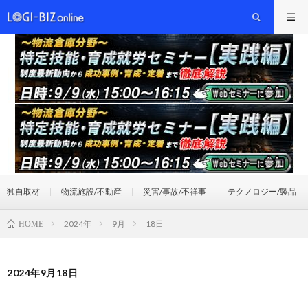
独自取材
物流施設/不動産
災害/事故/不祥事
テクノロジー/製品
2024年
9月
18日
HOME
2024年9月18日