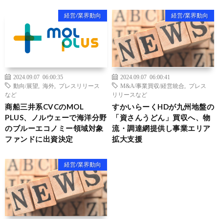
経営/業界動向
経営/業界動向
2024.09.07 06:00:35
2024.09.07 06:00:41
動向/展望
,
海外
,
プレスリリース
M&A/事業買収/経営統合
,
プレス
など
リリースなど
商船三井系CVCのMOL
すかいらーくHDが九州地盤の
PLUS、ノルウェーで海洋分野
「資さんうどん」買収へ、物
のブルーエコノミー領域対象
流・調達網提供し事業エリア
ファンドに出資決定
拡大支援
経営/業界動向