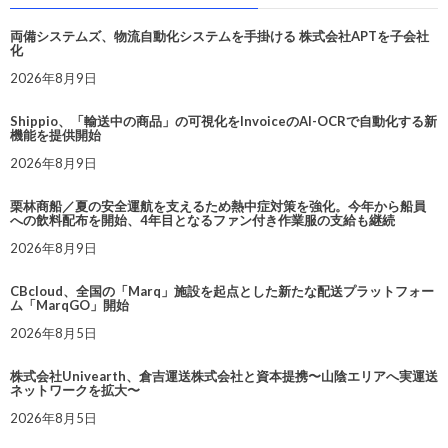
両備システムズ、物流自動化システムを手掛ける 株式会社APTを子会社
化
2026年8月9日
Shippio、「輸送中の商品」の可視化をInvoiceのAI-OCRで自動化する新
機能を提供開始
2026年8月9日
栗林商船／夏の安全運航を支えるため熱中症対策を強化。今年から船員
への飲料配布を開始、4年目となるファン付き作業服の支給も継続
2026年8月9日
CBcloud、全国の「Marq」施設を起点とした新たな配送プラットフォー
ム「MarqGO」開始
2026年8月5日
株式会社Univearth、倉吉運送株式会社と資本提携〜山陰エリアへ実運送
ネットワークを拡大〜
2026年8月5日