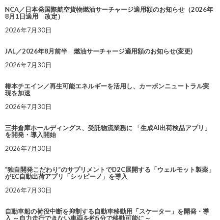
NCA／日本発国際航空貨物燃油サーチャージ適用額のお知らせ（2026年
8月1日適用 改定）
2026年7月30日
JAL／2026年8月前半 燃油サーチャージ適用額のお知らせ(変更)
2026年7月30日
椿本チエイン／再生可能エネルギーを活用し、カーボンニュートラル実
現を加速
2026年7月30日
三井倉庫ホールディングス、受託物流業務に 「生成AI出荷検品アプリ」
を開発・導入開始
2026年7月30日
“独自開発こだわり”のサプリメントでD2C展開する「ウェルモット製薬」
がEC自動出荷アプリ「シッピーノ」を導入
2026年7月30日
自動車船の荷役中断を抑制する自動車移動用「スケーター」を開発・導
入 ～自力走行できない車両を約5分で移動可能に～