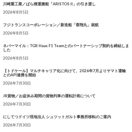
川崎重工業／ばら積運搬船「ARISTOS II」の引き渡し
2026年8月5日
フジトランスコーポレーション／新造船「蓉翔丸」就航
2026年8月5日
ネバーマイル：TGR Haas F1 Teamとのパートナーシップ契約を締結しま
した
2026年8月5日
【トドケール】マルチキャリア化に向けて、2026年7月よりヤマト運輸
とのAPI連携を開始
2026年7月30日
JR貨物／お盆休み期間の貨物列車の運転計画について
2026年7月30日
にしてつドイツ現地法人 シュツットガルト事務所移転のご案内
2026年7月30日