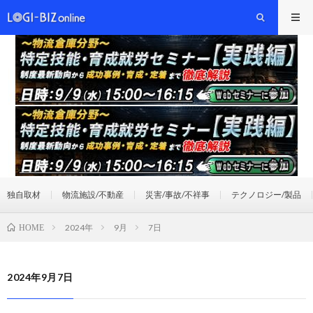
独自取材
物流施設/不動産
災害/事故/不祥事
テクノロジー/製品
2024年
9月
7日
HOME
2024年9月7日