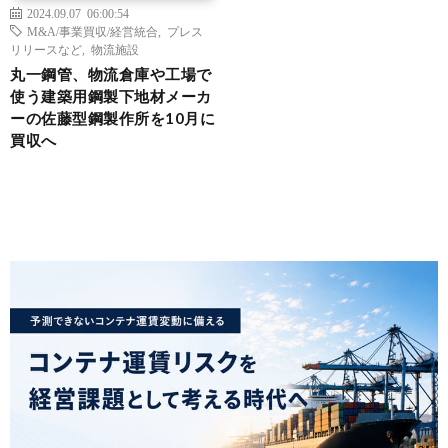
2024.09.07 06:00:54
M&A/事業買収/経営統合
,
プレス
リリースなど
,
物流施設
丸一鋼管、物流倉庫や工場で
使う建築用鋼製下地材メーカ
ーの佐藤型鋼製作所を10月に
買収へ