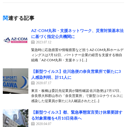
関連する記事
AZ-COM丸和・支援ネットワーク、災害対策基本法
に基づく指定公共機関に
2023.07.12
緊急時に応急措置や情報措置など担う AZ-COM丸和ホールデ
ィングスは7月12日、パートナー企業の経営を支援する独自
組織「AZ-COM丸和・支援ネット[…]
【新型ウイルス】佐川急便の奈良営業所で新たに3
人感染判明、計11人に
2020.07.17
東京・板橋は委託先従業員が陽性確認 佐川急便は7月17日、
奈良県大和郡山市の「奈良営業所」で新型コロナウイルスに
感染した従業員が新たに3人確認されたと[…]
【新型ウイルス】都、緊急事態宣言受け休業要請す
る対象業種を4月10日発表へ
2020.04.07