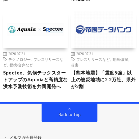
2026.07.31
2026.07.31
テクノロジー
,
プレスリリースな
プレスリリースなど
,
動向/展望
,
ど
,
提携/合弁など
災害
Spectee、気候テックスター
【熊本地震】「震度5強」以
トアップのAquniaと高精度な
上の被災地域に2.2万社、県外
洪水予測技術を共同開発へ
が2割
Back to Top
メルマガ会員登録