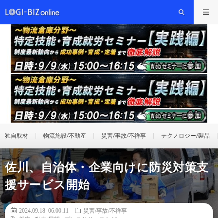
独自取材
物流施設/不動産
災害/事故/不祥事
テクノロジー/製品
佐川、自治体・企業向けに防災対策支
援サービス開始
2024.09.18 06:00:11
災害/事故/不祥事