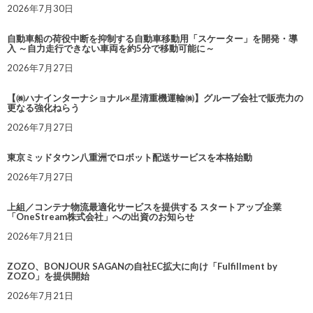
2026年7月30日
自動車船の荷役中断を抑制する自動車移動用「スケーター」を開発・導
入 ～自力走行できない車両を約5分で移動可能に～
2026年7月27日
【㈱ハナインターナショナル×星清重機運輸㈱】グループ会社で販売力の
更なる強化ねらう
2026年7月27日
東京ミッドタウン八重洲でロボット配送サービスを本格始動
2026年7月27日
上組／コンテナ物流最適化サービスを提供する スタートアップ企業
「OneStream株式会社」への出資のお知らせ
2026年7月21日
ZOZO、BONJOUR SAGANの自社EC拡大に向け「Fulfillment by
ZOZO」を提供開始
2026年7月21日