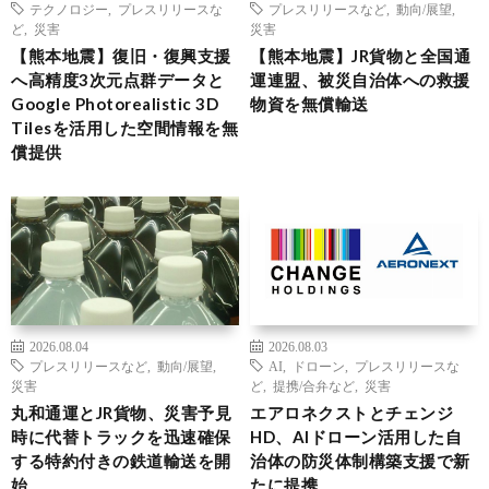
テクノロジー
,
プレスリリースな
プレスリリースなど
,
動向/展望
,
ど
,
災害
災害
【熊本地震】復旧・復興支援
【熊本地震】JR貨物と全国通
へ高精度3次元点群データと
運連盟、被災自治体への救援
Google Photorealistic 3D
物資を無償輸送
Tilesを活用した空間情報を無
償提供
2026.08.04
2026.08.03
プレスリリースなど
,
動向/展望
,
AI
,
ドローン
,
プレスリリースな
災害
ど
,
提携/合弁など
,
災害
丸和通運とJR貨物、災害予見
エアロネクストとチェンジ
時に代替トラックを迅速確保
HD、AIドローン活用した自
する特約付きの鉄道輸送を開
治体の防災体制構築支援で新
始
たに提携