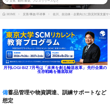
災害
,
動向/展望
,
プレスリリースなど
災害/事故/不祥事
佐川、自治体・企業向けに防災対策支援サ
HOME
月刊LOGI-BIZ 7月号は「未来を創る輸送改革」 先行企業の
生存戦略を徹底取材
備蓄品管理や物資調達、訓練サポートなど
想定