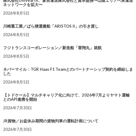
株式会社Univearth、倉吉運送株式会社と資本提携〜山陰エリアへ実運送
ネットワークを拡大〜
2026年8月5日
川崎重工業／ばら積運搬船「ARISTOS II」の引き渡し
2026年8月5日
フジトランスコーポレーション／新造船「蓉翔丸」就航
2026年8月5日
ネバーマイル：TGR Haas F1 Teamとのパートナーシップ契約を締結しま
した
2026年8月5日
【トドケール】マルチキャリア化に向けて、2026年7月よりヤマト運輸
とのAPI連携を開始
2026年7月30日
JR貨物／お盆休み期間の貨物列車の運転計画について
2026年7月30日