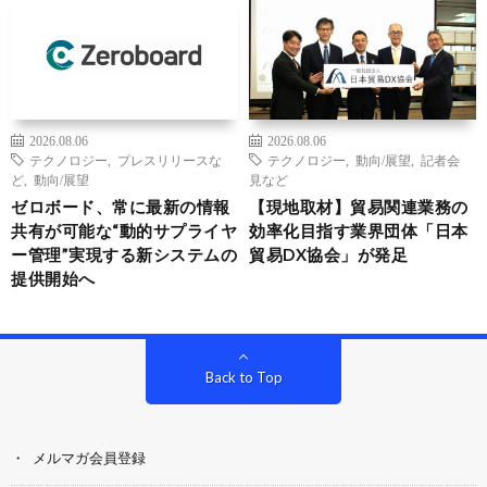
2026.08.06
2026.08.06
テクノロジー
,
プレスリリースな
テクノロジー
,
動向/展望
,
記者会
ど
,
動向/展望
見など
ゼロボード、常に最新の情報
【現地取材】貿易関連業務の
共有が可能な“動的サプライヤ
効率化目指す業界団体「日本
ー管理”実現する新システムの
貿易DX協会」が発足
提供開始へ
Back to Top
メルマガ会員登録