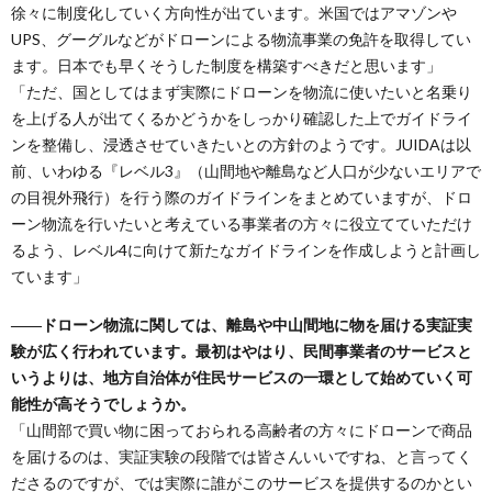
徐々に制度化していく方向性が出ています。米国ではアマゾンや
UPS、グーグルなどがドローンによる物流事業の免許を取得してい
ます。日本でも早くそうした制度を構築すべきだと思います」
「ただ、国としてはまず実際にドローンを物流に使いたいと名乗り
を上げる人が出てくるかどうかをしっかり確認した上でガイドライ
ンを整備し、浸透させていきたいとの方針のようです。JUIDAは以
前、いわゆる『レベル3』（山間地や離島など人口が少ないエリアで
の目視外飛行）を行う際のガイドラインをまとめていますが、ドロ
ーン物流を行いたいと考えている事業者の方々に役立てていただけ
るよう、レベル4に向けて新たなガイドラインを作成しようと計画し
ています」
――ドローン物流に関しては、離島や中山間地に物を届ける実証実
験が広く行われています。最初はやはり、民間事業者のサービスと
いうよりは、地方自治体が住民サービスの一環として始めていく可
能性が高そうでしょうか。
「山間部で買い物に困っておられる高齢者の方々にドローンで商品
を届けるのは、実証実験の段階では皆さんいいですね、と言ってく
ださるのですが、では実際に誰がこのサービスを提供するのかとい