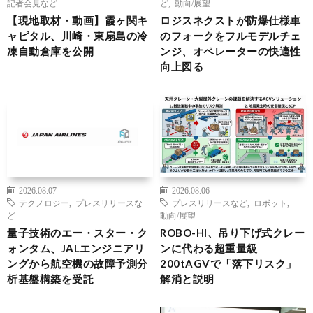
記者会見など
ど
,
動向/展望
【現地取材・動画】霞ヶ関キ
ロジスネクストが防爆仕様車
ャピタル、川崎・東扇島の冷
のフォークをフルモデルチェ
凍自動倉庫を公開
ンジ、オペレーターの快適性
向上図る
2026.08.07
2026.08.06
テクノロジー
,
プレスリリースな
プレスリリースなど
,
ロボット
,
ど
動向/展望
量子技術のエー・スター・ク
ROBO-HI、吊り下げ式クレー
ォンタム、JALエンジニアリ
ンに代わる超重量級
ングから航空機の故障予測分
200tAGVで「落下リスク」
析基盤構築を受託
解消と説明