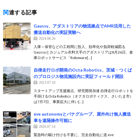
関連する記事
Gaussy、アダストリアの物流拠点でAMR活用した
搬送自動化の実証実験へ
2024.08.26
入庫～保管などの工程間に投入、効率化や負荷軽減図る
Gaussyとカジュアル衣料大手のアダストリアは8月26日、倉
庫ロボットサービス「Roboware[…]
自律走行ロボ開発のOcta Robotics、茨城・つくば
のプロロジス物流施設内に実証フィールド開設
2023.07.10
スタートアップ支援拠点、研究開発加速 自律走行ロボットを
手掛けるOcta Robotics（オクタロボティクス、さいたま市）
は7月7日、事業拡大に伴い[…]
eve autonomyとパナグループ、屋外向け無人搬送
車を遠隔操作可能に
2026.07.14
緊急時の駆け付けを不要に、完全自動化に道 eve