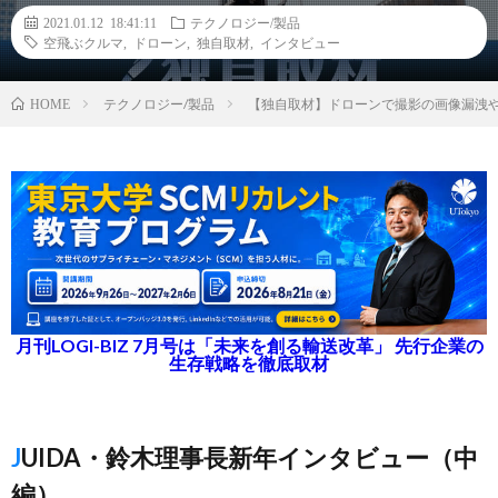
2021.01.12 18:41:11
テクノロジー/製品
空飛ぶクルマ
,
ドローン
,
独自取材
,
インタビュー
テクノロジー/製品
【独自取材】ドローンで撮影の画像漏洩
HOME
月刊LOGI-BIZ 7月号は「未来を創る輸送改革」 先行企業の
生存戦略を徹底取材
JUIDA・鈴木理事長新年インタビュー（中
編）