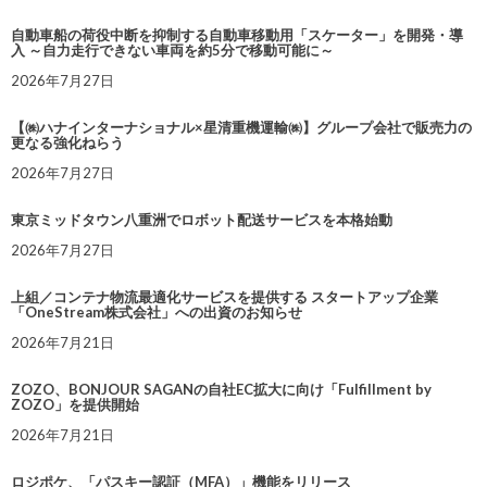
自動車船の荷役中断を抑制する自動車移動用「スケーター」を開発・導
入 ～自力走行できない車両を約5分で移動可能に～
2026年7月27日
【㈱ハナインターナショナル×星清重機運輸㈱】グループ会社で販売力の
更なる強化ねらう
2026年7月27日
東京ミッドタウン八重洲でロボット配送サービスを本格始動
2026年7月27日
上組／コンテナ物流最適化サービスを提供する スタートアップ企業
「OneStream株式会社」への出資のお知らせ
2026年7月21日
ZOZO、BONJOUR SAGANの自社EC拡大に向け「Fulfillment by
ZOZO」を提供開始
2026年7月21日
ロジポケ、「パスキー認証（MFA）」機能をリリース