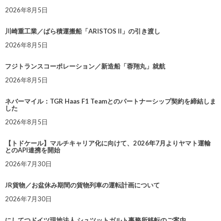
2026年8月5日
川崎重工業／ばら積運搬船「ARISTOS II」の引き渡し
2026年8月5日
フジトランスコーポレーション／新造船「蓉翔丸」就航
2026年8月5日
ネバーマイル：TGR Haas F1 Teamとのパートナーシップ契約を締結しま
した
2026年8月5日
【トドケール】マルチキャリア化に向けて、2026年7月よりヤマト運輸
とのAPI連携を開始
2026年7月30日
JR貨物／お盆休み期間の貨物列車の運転計画について
2026年7月30日
にしてつドイツ現地法人 シュツットガルト事務所移転のご案内