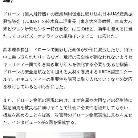
ドローン（無人飛行機）の産業利用促進に取り組む日本UAS産業振
興協議会（JUIDA）の鈴木真二理事長（東京大名誉教授、東京大未
来ビジョン研究センター特任教授）はこのほど、新年を迎えるに当
たってロジビズ・オンラインの単独インタビューに応じた。
鈴木理事長は、ドローンで撮影した画像が外部に漏洩したり、飛行
中に乗っ取られたりするなど、飛行の安全性が損なわれないようセ
キュリティー面で引き続き取り組みを強化する必要があると指摘。
ドローンの安全運航などを担える人材を養成するJUIDA認定スクー
ルで、セキュリティーの重要性を講習に取り入れていくなどの対応
を検討していると明らかにした。
また、ドローン物流の実現に向け、まず台風や大雨などの発生時に
緊急物資を被災地に届けることで社会に必要性を認知してもらい、
機運を高めることを提案。災害時のドローン物流実現に意欲を見せ
た。インタビューの第2回を掲載する。