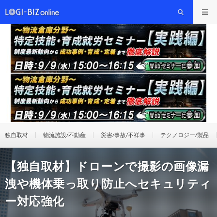
独自取材
物流施設/不動産
災害/事故/不祥事
テクノロジー/製品
【独自取材】ドローンで撮影の画像漏
洩や機体乗っ取り防止へセキュリティ
ー対応強化