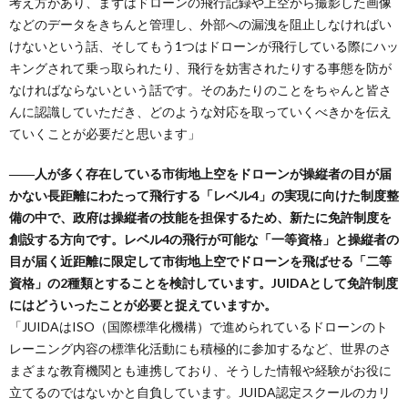
考え方があり、まずはドローンの飛行記録や上空から撮影した画像
などのデータをきちんと管理し、外部への漏洩を阻止しなければい
けないという話、そしてもう1つはドローンが飛行している際にハッ
キングされて乗っ取られたり、飛行を妨害されたりする事態を防が
なければならないという話です。そのあたりのことをちゃんと皆さ
んに認識していただき、どのような対応を取っていくべきかを伝え
ていくことが必要だと思います」
――人が多く存在している市街地上空をドローンが操縦者の目が届
かない長距離にわたって飛行する「レベル4」の実現に向けた制度整
備の中で、政府は操縦者の技能を担保するため、新たに免許制度を
創設する方向です。レベル4の飛行が可能な「一等資格」と操縦者の
目が届く近距離に限定して市街地上空でドローンを飛ばせる「二等
資格」の2種類とすることを検討しています。JUIDAとして免許制度
にはどういったことが必要と捉えていますか。
「JUIDAはISO（国際標準化機構）で進められているドローンのト
レーニング内容の標準化活動にも積極的に参加するなど、世界のさ
まざまな教育機関とも連携しており、そうした情報や経験がお役に
立てるのではないかと自負しています。JUIDA認定スクールのカリ