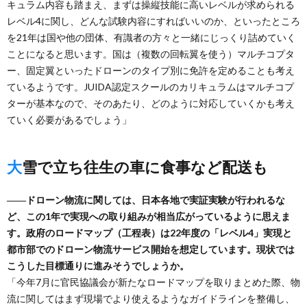
キュラム内容も踏まえ、まずは操縦技能に高いレベルが求められる
レベル4に関し、どんな試験内容にすればいいのか、といったところ
を21年は国や他の団体、有識者の方々と一緒にじっくり詰めていく
ことになると思います。国は（複数の回転翼を使う）マルチコプタ
ー、固定翼といったドローンのタイプ別に免許を定めることも考え
ているようです。JUIDA認定スクールのカリキュラムはマルチコプ
ターが基本なので、そのあたり、どのように対応していくかも考え
ていく必要があるでしょう」
大雪で立ち往生の車に食事など配送も
――ドローン物流に関しては、日本各地で実証実験が行われるな
ど、この1年で実現への取り組みが相当広がっているように思えま
す。政府のロードマップ（工程表）は22年度の「レベル4」実現と
都市部でのドローン物流サービス開始を想定しています。現状では
こうした目標通りに進みそうでしょうか。
「今年7月に官民協議会が新たなロードマップを取りまとめた際、物
流に関してはまず現場でより使えるようなガイドラインを整備し、